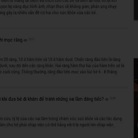
 điện tử mang lại niềm vui thích cho các bé và đem lại một số lợi ích
luyện kỹ năng đọc hình ảnh, nhận thức về không gian, phản ứng nhạy
ng gây ra nhiều vấn đề có hại cho sức khỏe của các bé.
khi mọc răng
1227
 20 răng, 10 ở hàm trên và 10 ở hàm dưới. Chiếc răng đầu tiên là răng
dưới, sau đó đến các răng khác. Hai răng hàm thứ hai của hàm trên sẽ là
 cuối cùng. Thông thường, răng đầu tiên mọc vào lúc bé 6 - 8 tháng
 khi đưa bé đi khám để tránh những sai lầm đáng tiếc?
1228
n cứu, tỷ lệ của các sai lầm trong chăm sóc sức khỏe và các tác dụng
àm cho bé phải nhập viện có thể bằng với tỉ lệ người lớn nhập viện.