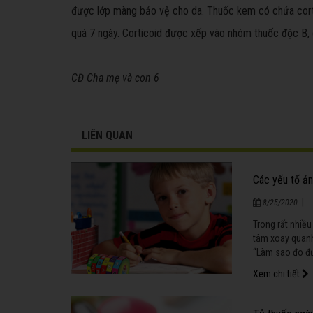
được lớp màng bảo vệ cho da. Thuốc kem có chứa corti
quá 7 ngày. Corticoid được xếp vào nhóm thuốc độc B,
CĐ Cha mẹ và con 6
LIÊN QUAN
Các yếu tố ản
|
8/25/2020
Trong rất nhiều
tâm xoay quanh
“Làm sao đo đ
Xem chi tiết