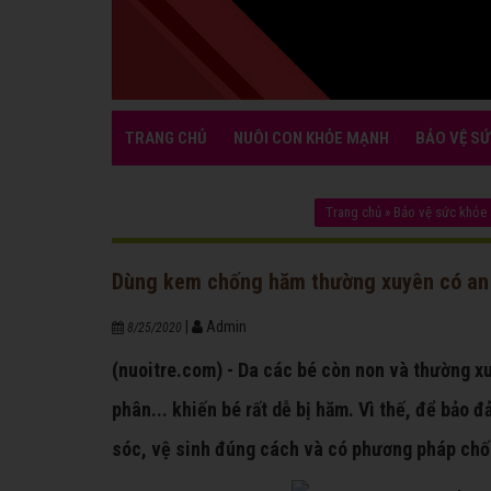
TRANG CHỦ
NUÔI CON KHỎE MẠNH
BẢO VỆ SỨ
Trang chủ
»
Bảo vệ sức khỏe
Dùng kem chống hăm thường xuyên có an
|
Admin
8/25/2020
(nuoitre.com) - Da các bé còn non và thường xu
phân... khiến bé rất dễ bị hăm. Vì thế, để bảo
sóc, vệ sinh đúng cách và có phương pháp chố