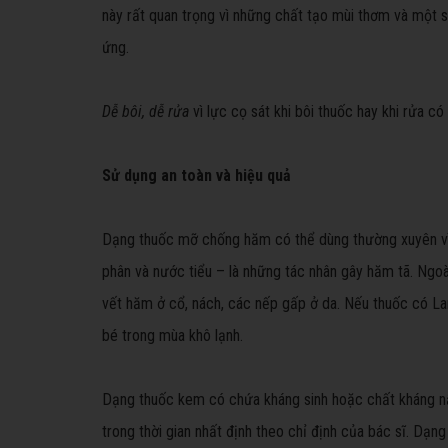
này rất quan trọng vì những chất tạo mùi thơm và một 
ứng.
Dễ bôi, dễ rửa
vì lực cọ sát khi bôi thuốc hay khi rửa c
Sử dụng an toàn và hiệu quả
Dạng thuốc mỡ chống hăm có thể dùng thường xuyên vì 
phân và nước tiểu – là những tác nhân gây hăm tã. Ngoà
vết hăm ở cổ, nách, các nếp gấp ở da. Nếu thuốc có La
bé trong mùa khô lạnh.
Dạng thuốc kem có chứa kháng sinh hoặc chất kháng n
trong thời gian nhất định theo chỉ định của bác sĩ. Dạ