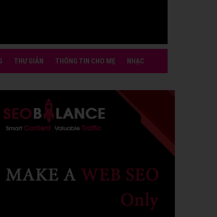
G
THƯ GIẢN
THÔNG TIN CHO MẸ
NHẠC