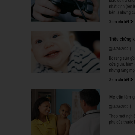
Mặc dù trò chơi
nhất định (rèn 
bén…) nhưng cũ
Xem chi tiết
Triệu chứng 
|
8/25/2020
Bộ răng sữa gồm
cửa giữa, hàm 
những răng mọc
tuổi.
Xem chi tiết
Mẹ cần làm gì
|
8/25/2020
Theo một nghiê
phụ của thuốc l