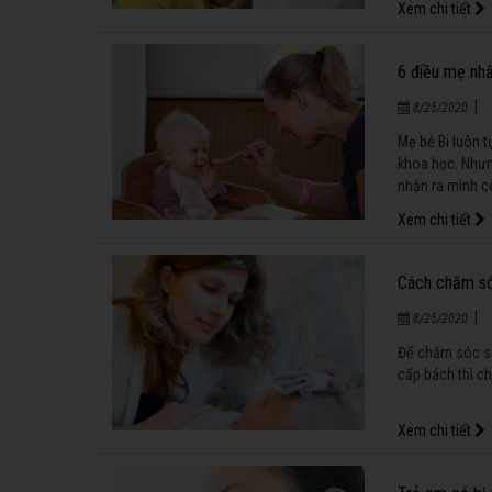
Xem chi tiết
6 điều mẹ nhấ
|
8/25/2020
Mẹ bé Bi luôn t
khoa học. Nhưn
nhận ra mình cò
Xem chi tiết
Cách chăm só
|
8/25/2020
Để chăm sóc sứ
cấp bách thì c
Xem chi tiết