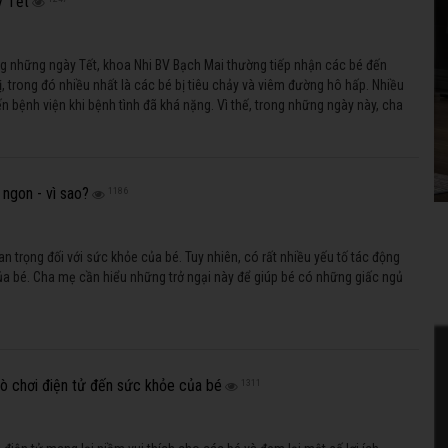
y Tết
g những ngày Tết, khoa Nhi BV Bạch Mai thường tiếp nhận các bé đến
ị, trong đó nhiều nhất là các bé bị tiêu chảy và viêm đường hô hấp. Nhiều
 bệnh viện khi bệnh tình đã khá nặng. Vì thế, trong những ngày này, cha
 sẵn một số loại thuốc thông thường để có thể xử trí ban đầu, khi chưa
 bệnh viện ngay.
ngon - vì sao?
1186
uan trọng đối với sức khỏe của bé. Tuy nhiên, có rất nhiều yếu tố tác động
ủa bé. Cha mẹ cần hiểu những trở ngại này để giúp bé có những giấc ngủ
rò chơi điện tử đến sức khỏe của bé
1311