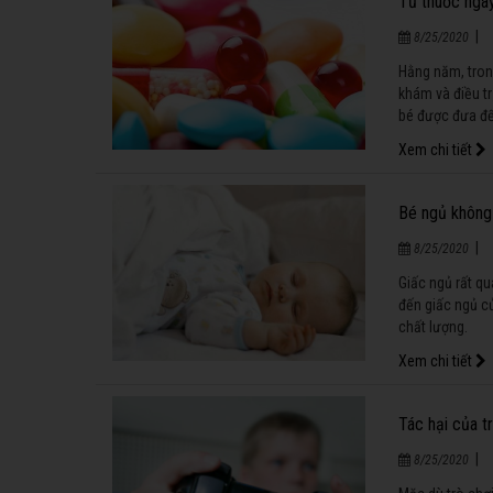
Tủ thuốc ngà
|
8/25/2020
Hằng năm, tron
khám và điều tr
bé được đưa đến
mẹ nên chuẩn bị
Xem chi tiết
thể đưa bé đến
Bé ngủ không 
|
8/25/2020
Giấc ngủ rất q
đến giấc ngủ c
chất lượng.
Xem chi tiết
Tác hại của t
|
8/25/2020