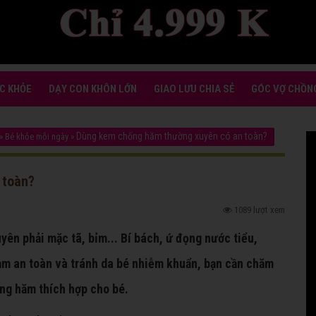
C KHỎE
DẠY CON KHÔN LỚN
GIAO LƯU CHIA SẺ
GÓC VỢ CHỒN
Dùng kem chống hăm thường xuyên có an toàn?
»
Bé khỏe mỗi ngày
»
 toàn?
1089 lượt xem
yên phải mặc tã, bỉm... Bí bách, ứ đọng nước tiểu,
 đảm an toàn và tránh da bé nhiễm khuẩn, bạn cần chăm
ng hăm thích hợp cho bé.