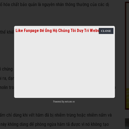
số hóa chất bảo quản là nguyên nhân thông thường của các dị
Like Fanpage Để Ủng Hộ Chúng Tôi Duy Trì Website
ó thể khiến da bị tổn thương, dẫn đến hăm tã.
chúng có thể tạo một lớp màng bảo vệ da bé tránh tiếp xúc với
i ra, dạng này còn có thể dùng để phòng và điều trị các
nolin trong thành phần, có thể dùng để chống nứt nẻ môi, má cho
Powered by
netcore.vn
ấm chỉ dùng khi vết hăm đã bị nhiễm trùng hoặc nhiễm nấm và
ng này không dùng để phòng ngừa hăm tã được vì nó không tạo