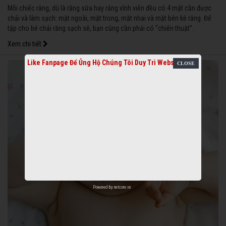
Mỗi chiếc răng, dù là răng sữa hay răng vĩnh viễn đều có 4 mặt cần được
chải và làm sạch: mặt ngoài, mặt trong, mặt nhai và mặt bên kẽ răng. Để
tập cho bé chải răng sạch sẽ, bạn cũng cần phải có “chiến thuật”.
Xem chi tiết
Like Fanpage Để Ủng Hộ Chúng Tôi Duy Trì Website
Powered by
netcore.vn