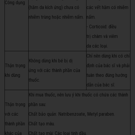
Công dụng
(hăm da kích ứng) chưa có
các vết hăm có nhiễm
nhiễm trùng hoặc nhiễm nấm.
nấm.
- Corticoid: điều
trị chàm và viêm
da các loại.
Chỉ nên dùng khi có chỉ
Không dùng khi bé bị dị
Thận trọng
định của bác sĩ và phải
ứng với các thành phần của
khi dùng
tuân theo đúng hướng
thuốc.
dẫn của bác sĩ.
Khi mua thuốc, nên lưu ý khi thuốc có chứa các thành
Thận trọng
phần sau:
với các
Chất bảo quản: Natribenzoate, Metyl paraben.
thành phần
Chất tạo màu.
khác của
Chất tạo mùi: Các loại tinh dầu.