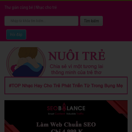
Thư giản cùng bé
|
Nhạc cho trẻ
Hỏi đáp