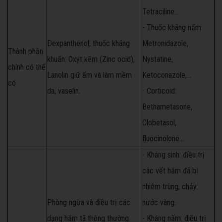
Tetraciline…
- Thuốc kháng nấm:
Dexpanthenol, thuốc kháng
Metronidazole,
Thành phần
khuẩn: Oxyt kẽm (Zinc ocid),
Nystatine,
chính có thể
Lanolin giữ ẩm và làm mềm
Ketoconazole,…
có
da, vaselin.
- Corticoid:
Bethametasone,
Clobetasol,
fluocinolone…
- Kháng sinh: điều trị
các vết hăm đã bị
nhiễm trùng, chảy
Phòng ngừa và điều trị các
nước vàng.
dạng hăm tã thông thường
- Kháng nấm: điều trị