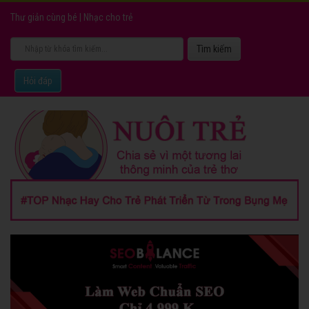
Thư giản cùng bé
|
Nhạc cho trẻ
Hỏi đáp