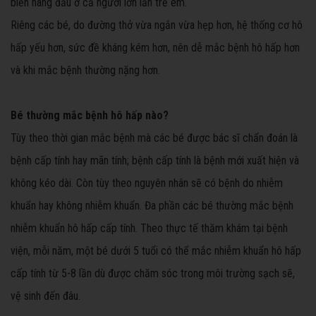
biến hàng đầu ở cả người lớn lẫn trẻ em.
Riêng các bé, do đường thở vừa ngắn vừa hẹp hơn, hệ thống cơ hô
hấp yếu hơn, sức đề kháng kém hơn, nên dễ mắc bệnh hô hấp hơn
và khi mắc bệnh thường nặng hơn.
Bé thường mắc bệnh hô hấp nào?
Tùy theo thời gian mắc bệnh mà các bé được bác sĩ chẩn đoán là
bệnh cấp tính hay mãn tính; bệnh cấp tính là bệnh mới xuất hiện và
không kéo dài. Còn tùy theo nguyên nhân sẽ có bệnh do nhiễm
khuẩn hay không nhiễm khuẩn. Đa phần các bé thường mắc bệnh
nhiễm khuẩn hô hấp cấp tính. Theo thực tế thăm khám tại bệnh
viện, mỗi năm, một bé dưới 5 tuổi có thể mắc nhiễm khuẩn hô hấp
cấp tính từ 5-8 lần dù được chăm sóc trong môi trường sạch sẽ,
vệ sinh đến đâu.