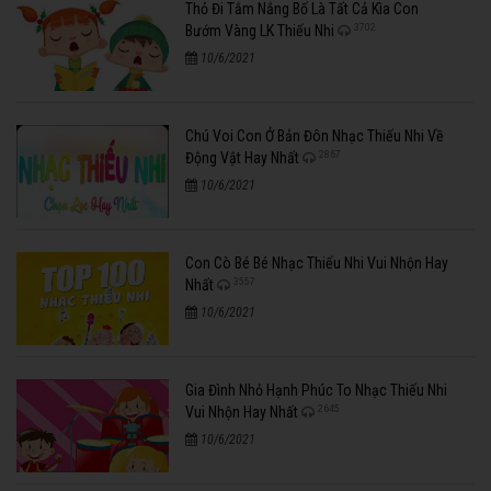
Thỏ Đi Tắm Nắng Bố Là Tất Cả Kìa Con
3702
Bướm Vàng LK Thiếu Nhi
10/6/2021
Chú Voi Con Ở Bản Đôn Nhạc Thiếu Nhi Về
2867
Động Vật Hay Nhất
10/6/2021
Con Cò Bé Bé Nhạc Thiếu Nhi Vui Nhộn Hay
3557
Nhất
10/6/2021
Gia Đình Nhỏ Hạnh Phúc To Nhạc Thiếu Nhi
2645
Vui Nhộn Hay Nhất
10/6/2021