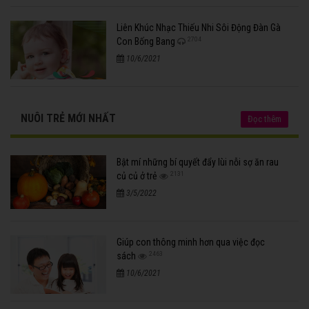
Liên Khúc Nhạc Thiếu Nhi Sôi Động Đàn Gà
2704
Con Bống Bang
10/6/2021
NUÔI TRẺ MỚI NHẤT
Đọc thêm
Bật mí những bí quyết đẩy lùi nỗi sợ ăn rau
2131
củ củ ở trẻ
3/5/2022
Giúp con thông minh hơn qua việc đọc
2463
sách
10/6/2021