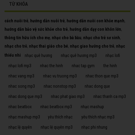
TỪ KHÓA
cách nuôi trẻ
,
hướng dẫn nuôi trẻ
,
hướng dẫn nuôi con khỏe mạnh
,
hướng dẫn bảo vệ sức khỏe cho trẻ
,
hướng dẫn dạy con khôn lớn
,
thông tin hữu ích cho mẹ
,
nhạc cho bà bầu
,
nhạc cho trẻ sơ sinh
,
nhạc cho trẻ
,
nhạc thai giáo cho bé
,
nhạc giao hưởng cho trẻ
,
nhạc
thiếu nhi
nhạc quê hương
nhạc quê hương mp3
nhạc lofi
nhạc lofi mp3
nhac the hinh
nhac tap gym
the hinh
nhac vang mp3
nhac vu truong mp3
nhac thon que mp3
nhac song mp3
nhac nonstop mp3
nhac dong que
nhac dong que mp3
nhac phat giao mp3
nhac thanh ca mp3
nhac beatbox
nhac beatbox mp3
nhạc mashup
nhạc mashup mp3
yêu thích nhạc
yêu thích nhạc mp3
nhạc lệ quyên
nhạc lệ quyên mp3
nhạc phi nhung