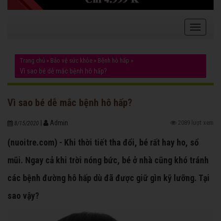
Trang chủ
»
Bảo vệ sức khỏe
»
Bệnh hô hấp
»
Vì sao bé dễ mắc bệnh hô hấp?
Vì sao bé dễ mắc bệnh hô hấp?
|
Admin
2089 lượt xem
8/15/2020
(nuoitre.com) - Khi thời tiết tha đổi, bé rất hay ho, sổ
mũi. Ngay cả khi trời nóng bức, bé ở nhà cũng khó tránh
các bệnh đường hô hấp dù đã được giữ gìn kỹ lưỡng. Tại
sao vậy?