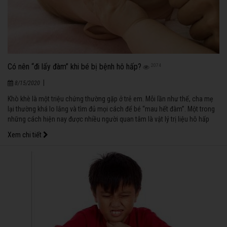
Có nên “đi lấy đàm” khi bé bị bệnh hô hấp?
2074
|
8/15/2020
Khò khè là một triệu chứng thường gặp ở trẻ em. Mỗi lần như thế, cha mẹ
lại thường khá lo lắng và tìm đủ mọi cách để bé “mau hết đàm”. Một trong
những cách hiện nay được nhiều người quan tâm là vật lý trị liệu hô hấp
hay có khi được gọi đơn giản là “đi lấy đàm (đờm)”.
Xem chi tiết