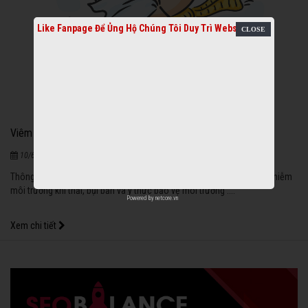
Like Fanpage Để Ủng Hộ Chúng Tôi Duy Trì Website
Viêm đường hô hấp thường gặp trẻ em
1033
|
10/6/2021
Thông qua sự phát triển của xã hội, sự biến đổi khí hậu toàn cầu, ô nhiễm
môi trường khí thải, bụi bẩn và ý thưc bảo vệ môi trường ....
Powered by
netcore.vn
Xem chi tiết