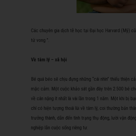
Các chuyên gia dịch tễ học tại Đại học Harvard (Mỹ) c
tử vong ”.
Về tâm lý – xã hội
Bé quá béo sẽ chịu đựng những “cái nhìn” thiếu thiện c
mặc cảm. Một cuộc khảo sát gần đây trên 2.500 bé cho 
về cân nặng ít nhất là vài lần trong 1 năm. Một khi bị b
chí có hiện tượng thoái lùi về tâm lý, coi thường bản t
trưởng thành, dẫn đến tình trạng thụ động, lười vận động
nghiệp lẫn cuộc sống riêng tư.