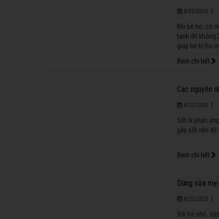
|
8/22/2020
Khi bé ho, có 
tanh để không 
giúp bé trị ho 
Xem chi tiết
Các nguyên nh
|
8/22/2020
Sốt là phản ứn
gây sốt nên để
Xem chi tiết
Dùng sữa mẹ 
|
8/22/2020
Với trẻ nhỏ, s