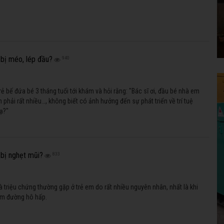
 bị méo, lép đầu?
940
ẻ bế đứa bé 3 tháng tuổi tới khám và hỏi rằng: "Bác sĩ ơi, đầu bé nhà em
 phải rất nhiều…, không biết có ảnh hưởng đến sự phát triển về trí tuệ
ạ?"
 bị nghẹt mũi?
833
à triệu chứng thường gặp ở trẻ em do rất nhiều nguyên nhân, nhất là khi
iễm đường hô hấp.