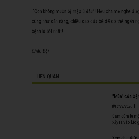
“Con không muốn bị mập ú đâu”! Nếu cha mẹ nghe được 
cũng như cân nặng, chiều cao của bé để có thể ngăn ng
bệnh là tốt nhất!
Châu Bội
LIÊN QUAN
"Mùa" của bệ
|
8/22/2020
Cảm cúm là một
xảy ra vào lúc 
Xem chi tiết