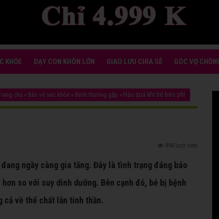
C KHỎE
DẠY CON KHÔN LỚN
GIAO LƯU CHIA SẺ
GÓC VỢ CHỒN
Hậu quả khi bé béo phì
Trang chủ
»
Bảo vệ sức khỏe
»
Bệnh thường gặp
»
898 lượt xem
m đang ngày càng gia tăng. Đây là tình trạng đáng báo
 hơn so với suy dinh dưỡng. Bên cạnh đó, bé bị bệnh
cả về thể chất lẫn tinh thần.