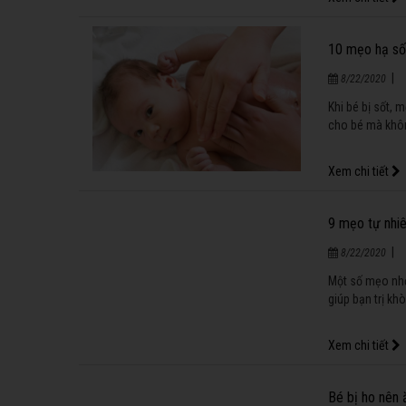
10 mẹo hạ số
|
8/22/2020
Khi bé bị sốt,
cho bé mà khôn
Xem chi tiết
9 mẹo tự nhiê
|
8/22/2020
Một số mẹo nhỏ
giúp bạn trị kh
Xem chi tiết
Bé bị ho nên 