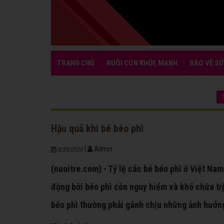
TRANG CHỦ
NUÔI CON KHỎE MẠNH
BẢO VỆ SỨ
Hậu quả khi bé béo phì
|
Admin
8/23/2020
(nuoitre.com) - Tỷ lệ các bé béo phì ở Việt Na
động bởi béo phì còn nguy hiểm và khó chữa trị
béo phì thường phải gánh chịu những ảnh hưởng 