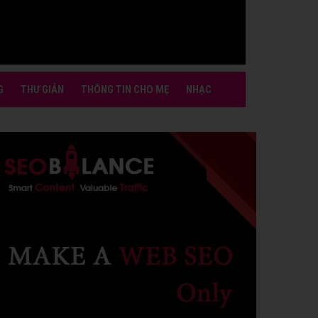
G
THƯ GIẢN
THÔNG TIN CHO MẸ
NHẠC