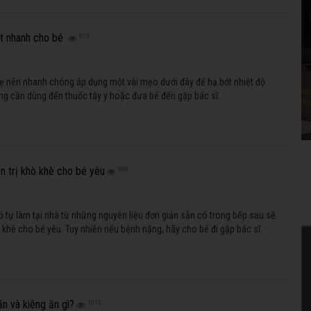
t nhanh cho bé
953
 mẹ nên nhanh chóng áp dụng một vài mẹo dưới đây để hạ bớt nhiệt độ
g cần dùng đến thuốc tây y hoặc đưa bé đến gặp bác sĩ.
n trị khò khè cho bé yêu
880
 tự làm tại nhà từ những nguyên liệu đơn giản sẵn có trong bếp sau sẽ
ò khè cho bé yêu. Tuy nhiên nếu bệnh nặng, hãy cho bé đi gặp bác sĩ.
ăn và kiêng ăn gì?
1012