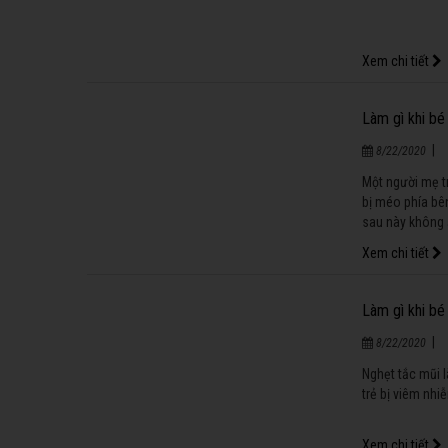
Xem chi tiết
Làm gì khi bé
|
8/22/2020
Một người mẹ tr
bị méo phía bên
sau này không 
Xem chi tiết
Làm gì khi bé
|
8/22/2020
Nghẹt tắc mũi l
trẻ bị viêm nh
Xem chi tiết