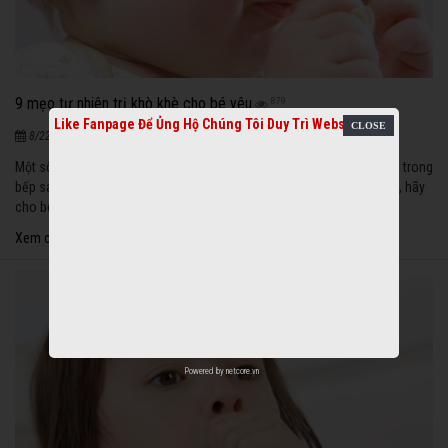
9 mẹo tự nhiên trị khò khè cho bé yêu
879
Like Fanpage Để Ủng Hộ Chúng Tôi Duy Trì Website
|
8/22/2020
Một số mẹo nhỏ tự làm tại nhà từ những nguyên liệu đơn giản sẵn có trong
bếp sau sẽ giúp bạn trị khò khè cho bé yêu. Tuy nhiên nếu bệnh nặng, hãy
cho bé đi gặp bác sĩ.
Xem chi tiết
Powered by
netcore.vn