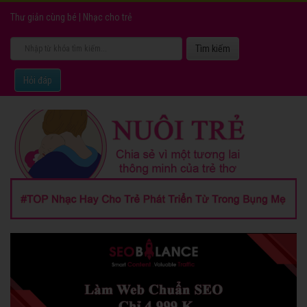
Thư giản cùng bé
|
Nhạc cho trẻ
Hỏi đáp