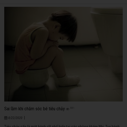
Sai lầm khi chăm sóc bé tiêu chảy
881
|
8/22/2020
Tiêu chảy cấp là một bệnh rất phổ biến tại các phòng khám Nhi. Tuy bệnh