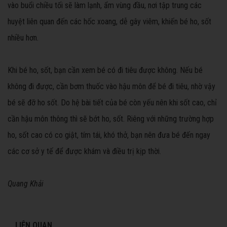
vào buổi chiều tối sẽ làm lạnh, ẩm vùng đầu, nơi tập trung các
huyệt liên quan đến các hốc xoang, dễ gây viêm, khiến bé ho, sốt
nhiều hơn.
Khi bé ho, sốt, bạn cần xem bé có đi tiêu được không. Nếu bé
không đi được, cần bơm thuốc vào hậu môn để bé đi tiêu, nhờ vậy
bé sẽ đỡ ho sốt. Do hệ bài tiết của bé còn yếu nên khi sốt cao, chỉ
cần hậu môn thông thì sẽ bớt ho, sốt. Riêng với những trường hợp
ho, sốt cao có co giật, tím tái, khó thở, bạn nên đưa bé đến ngay
các cơ sở y tế để được khám và điều trị kịp thời.
Quang Khải
LIÊN QUAN