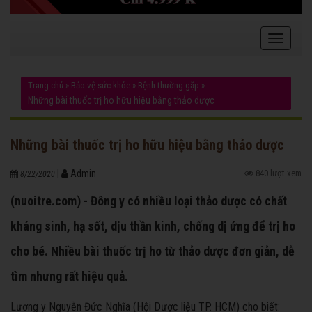
Trang chủ
»
Bảo vệ sức khỏe
»
Bệnh thường gặp
»
Những bài thuốc trị ho hữu hiệu bằng thảo dược
Những bài thuốc trị ho hữu hiệu bằng thảo dược
|
Admin
840 lượt xem
8/22/2020
(nuoitre.com) - Đông y có nhiều loại thảo dược có chất
kháng sinh, hạ sốt, dịu thần kinh, chống dị ứng để trị ho
cho bé. Nhiều bài thuốc trị ho từ thảo dược đơn giản, dễ
tìm nhưng rất hiệu quả.
Lương y Nguyễn Đức Nghĩa (Hội Dược liệu TP. HCM) cho biết: