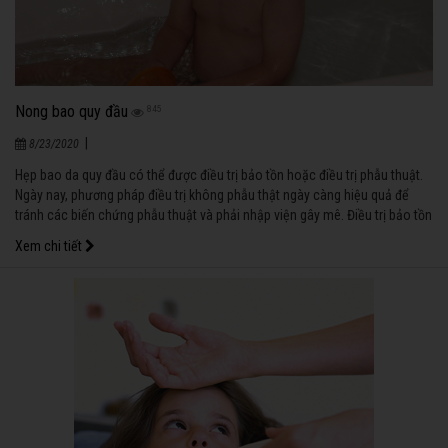
Nong bao quy đầu
845
|
8/23/2020
Hẹp bao da quy đầu có thể được điều trị bảo tồn hoặc điều trị phẫu thuật.
Ngày nay, phương pháp điều trị không phẫu thật ngày càng hiệu quả để
tránh các biến chứng phẫu thuật và phải nhập viện gây mê. Điều trị bảo tồn
bằng cách nong nhẹ cho bao quy đầu của bé rộng ra và bôi kem có chất
Xem chi tiết
kháng viêm betametasone để làm mềm da và tránh phù nề sau nong.