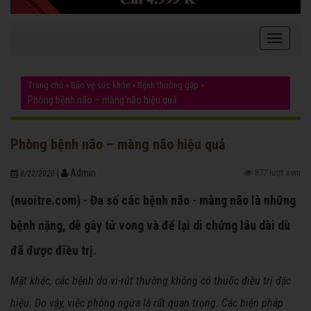
Trang chủ
»
Bảo vệ sức khỏe
»
Bệnh thường gặp
»
Phòng bệnh não – màng não hiệu quả
Phòng bệnh não – màng não hiệu quả
|
Admin
877 lượt xem
8/22/2020
(nuoitre.com) - Đa số các bệnh não - màng não là những
bệnh nặng, dễ gây tử vong và để lại di chứng lâu dài dù
đã được điều trị.
Mặt khác, các bệnh do vi-rút thường không có thuốc điều trị đặc
hiệu. Do vậy, việc phòng ngừa là rất quan trọng. Các biện pháp