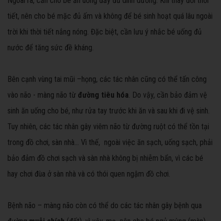
Ngoài ra, cần cho bé ăn uống đầy đủ dinh dưỡng. Khi thay đổi thời
tiết, nên cho bé mặc đủ ấm và không để bé sinh hoạt quá lâu ngoài
trời khi thời tiết nắng nóng. Đặc biệt, cần lưu ý nhắc bé uống đủ
nước để tăng sức đề kháng.
Bên cạnh vùng tai mũi –họng, các tác nhân cũng có thể tấn công
vào não - màng não từ
đường tiêu hóa
. Do vậy, cần bảo đảm vệ
sinh ăn uống cho bé, như rửa tay trước khi ăn và sau khi đi vệ sinh.
Tuy nhiên, các tác nhân gây viêm não từ đường ruột có thể tồn tại
trong đồ chơi, sàn nhà... Vì thế, ngoài việc ăn sạch, uống sạch, phải
bảo đảm đồ chơi sạch và sàn nhà không bị nhiễm bẩn, vì các bé
hay chơi đùa ở sàn nhà và có thói quen ngậm đồ chơi.
Bệnh não – màng não còn có thể do các tác nhân gây bệnh qua