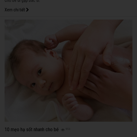
cho bé đi gặp bác sĩ.
Xem chi tiết
10 mẹo hạ sốt nhanh cho bé
953