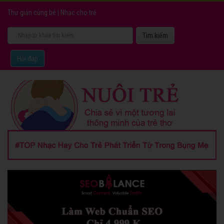
Thư giản cùng bé
|
Nhạc cho trẻ
Hỏi đáp