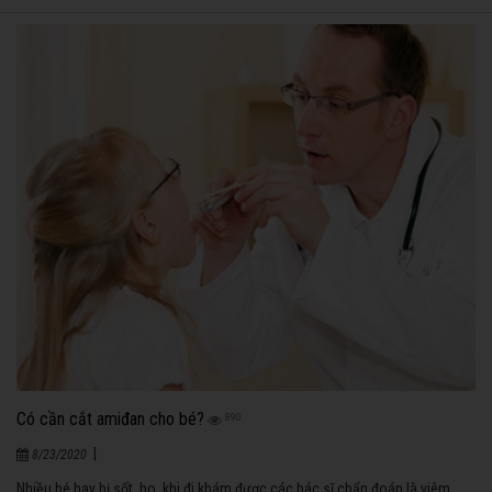
Có cần cắt amiđan cho bé?
890
|
8/23/2020
Nhiều bé hay bị sốt, ho, khi đi khám được các bác sĩ chẩn đoán là viêm