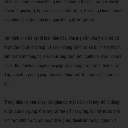
Bé bị rối loạn tiêu hóa không nên ăn những thức ăn có quá nhiều
dầu mỡ, quá ngọt, hoặc quá nhiều chất đạm. Bé cũng không nên ăn
rau sống và những loại hoa quả không được gọt vỏ.
Để tránh cho bé bị rối loạn tiêu hóa, cha mẹ cần chú ý cho bé có
một chế độ ăn phù hợp, vệ sinh; không để thức ăn bị nhiễm khuẩn,
làm mất cân bằng hệ vi sinh đường ruột. Bên cạnh đó, việc ăn sữa
chua đều đặn hằng ngày còn giúp bé phòng được bệnh tiêu chảy.
Tập vận động cũng giúp cho nhu động ruột tốt, ngừa rối loạn tiêu
hóa.
Trong điều trị tiêu chảy, dân gian có một cách rất hay, đó là dùng
nước của củ gừng. Cha mẹ có thể giã nát gừng, lọc lấy nước pha
với một chút nước ấm hoặc thái gừng thành lát mỏng, ngâm với