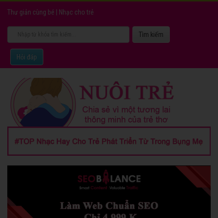
Thư giản cùng bé
|
Nhạc cho trẻ
Hỏi đáp