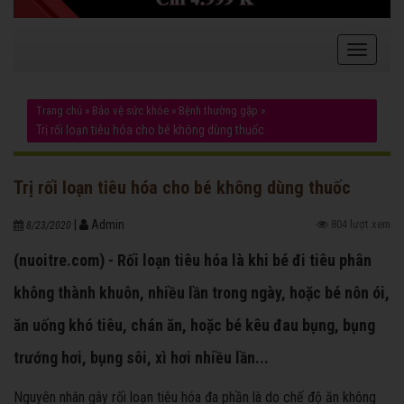
Trang chủ
»
Bảo vệ sức khỏe
»
Bệnh thường gặp
»
Trị rối loạn tiêu hóa cho bé không dùng thuốc
Trị rối loạn tiêu hóa cho bé không dùng thuốc
|
Admin
804 lượt xem
8/23/2020
(nuoitre.com) - Rối loạn tiêu hóa là khi bé đi tiêu phân
không thành khuôn, nhiều lần trong ngày, hoặc bé nôn ói,
ăn uống khó tiêu, chán ăn, hoặc bé kêu đau bụng, bụng
trướng hơi, bụng sôi, xì hơi nhiều lần...
Nguyên nhân gây rối loạn tiêu hóa đa phần là do chế độ ăn không