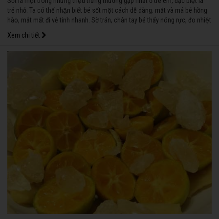
Sốt là một trong những triệu trứng thường gặp nhất ở trẻ em, đặc biệt là
trẻ nhỏ. Ta có thể nhận biết bé sốt một cách dễ dàng: mắt và má bé hồng
hào, mắt mất đi vẻ tinh nhanh. Sờ trán, chân tay bé thấy nóng rực, đo nhiệt
độ cơ thể bé cho phép ta xác định và đánh giá mức độ sốt.
Xem chi tiết