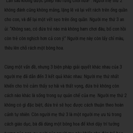
“Lần sau không được phép vào rừng chơi nữa!”. Người mẹ thứ 2
không đánh cũng không mắng, lặng lẽ vá lại vết rách trên ống quần
cho con, và để lại một vết sẹo trên ống quần. Người mẹ thứ 3 an
ủi: “Không sao, có đứa trẻ nào mà không ham chơi đâu, bố con hồi
còn trẻ còn nghịch hơn cả con ý.” Người mẹ này còn lấy chỉ màu,
thêu lên chỗ rách một bông hoa.
Cùng một vấn đề, nhưng 3 biện pháp giải quyết khác nhau của 3
người mẹ đã dẫn đến 3 kết quả khác nhau: Người mẹ thứ nhất
khiến cho trẻ cảm thấy sợ hãi và thất vọng, đứa trẻ không còn
cách nào khác là sống trong sự quản chế của mẹ. Người mẹ thứ 2
không có gì đặc biệt, đứa trẻ sẽ học được cách thuận theo hoàn
cảnh tự nhiên. Còn người mẹ thứ 3 là một người mẹ ưu tú trong
cách giáo dục, bà đã dùng một bông hoa để khơi dậy trí tưởng