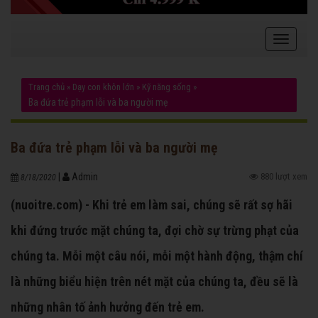
Trang chủ
»
Dạy con khôn lớn
»
Kỹ năng sống
»
Ba đứa trẻ phạm lỗi và ba người mẹ
Ba đứa trẻ phạm lỗi và ba người mẹ
|
Admin
880 lượt xem
8/18/2020
(nuoitre.com) - Khi trẻ em làm sai, chúng sẽ rất sợ hãi
khi đứng trước mặt chúng ta, đợi chờ sự trừng phạt của
chúng ta. Mỗi một câu nói, mỗi một hành động, thậm chí
là những biểu hiện trên nét mặt của chúng ta, đều sẽ là
những nhân tố ảnh hưởng đến trẻ em.