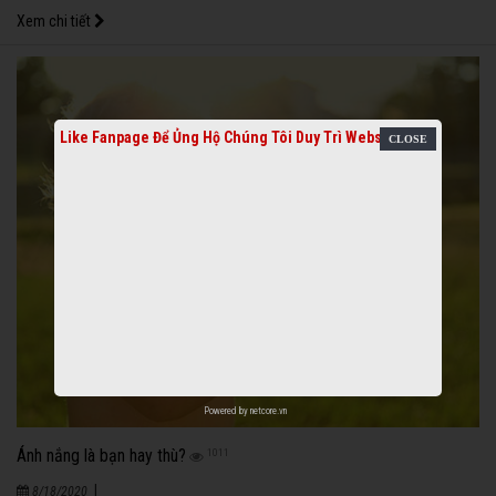
Xem chi tiết
Like Fanpage Để Ủng Hộ Chúng Tôi Duy Trì Website
Powered by
netcore.vn
Ánh nắng là bạn hay thù?
1011
|
8/18/2020