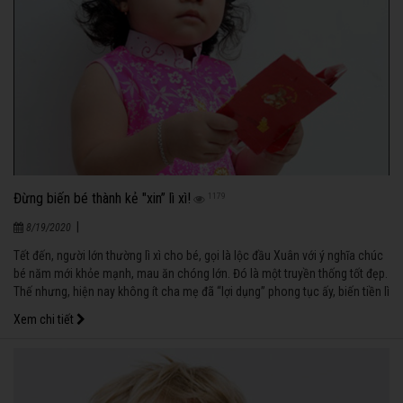
Đừng biến bé thành kẻ "xin” lì xì!
1179
|
8/19/2020
Tết đến, người lớn thường lì xì cho bé, gọi là lộc đầu Xuân với ý nghĩa chúc
bé năm mới khỏe mạnh, mau ăn chóng lớn. Đó là một truyền thống tốt đẹp.
Thế nhưng, hiện nay không ít cha mẹ đã “lợi dụng” phong tục ấy, biến tiền lì
xì thành vật chất, biến bé thành kẻ "xin” lì xì trong ngày Tết.
Xem chi tiết