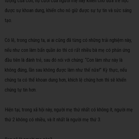
tượng của con, nụ cười của người mẹ này khiến cho đứa trẻ học
được sự khoan dung, khiến cho nó giữ được sự tự tin và sức sáng
tạo.
Có lẽ, trong chúng ta, ai ai cũng đã từng có những trải nghiệm này,
nếu như con làm bẩn quần áo thì có rất nhiều bà mẹ có phản ứng
đầu tiên là đánh trẻ, sau đó nói với chúng: “Con làm như này là
không đúng, lần sau không được làm như thế nữa!” Kỳ thực, nếu
chúng ta có thể khoan dung hơn, khích lệ chúng hơn thì sẽ khiến
chúng tự tin hơn.
Hiện tại, trong xã hội này, người mẹ thứ nhất có không ít, người mẹ
thứ 2 không có nhiều, và ít nhất là người mẹ thứ 3.