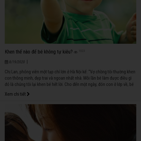
Khen thế nào để bé không tự kiêu?
1023
|
8/19/2020
Chị Lan, phóng viên một tạp chí lớn ở Hà Nội kể: “Vợ chồng tôi thường khen
con thông minh, đẹp trai và ngoan nhất nhà. Mỗi lần bé làm được điều gì
đó là chúng tôi lại khen bé hết lời. Cho đến một ngày, đón con ở lớp về, bé
hớn hở khoe: “Lớp con, các bạn ấy dốt lắm, chỉ có con là giỏi thôi!”. Tôi
Xem chi tiết
giật mình, những lời khen tưởng như khuyến khích con giờ đã biến bé thành
một người tự kiêu rồi !”.