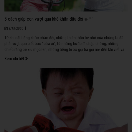
5 cách giúp con vượt qua khó khăn đầu đời
896
|
8/18/2020
Từ khi cất tiếng khóc chào đời, những thiên thần bé nhỏ của chúng ta đã
phải vượt qua biết bao "cửa ải", từ những bước đi chập chững, những
chiếc răng bé xíu mọc lên, những tiếng bi bô gọi ba gọi mẹ đến khi viết và
đọc được những con chữ đầu tiên, rồi lớn hơn khi trở thành những chàng
Xem chi tiết
trai, cô gái biết yêu biết giận hờn… Những khó khăn ấy rồi sẽ qua cùng với
sự đồng hành, sẻ chia của các bậc làm cha mẹ.