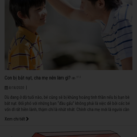
Con bị bắt nạt, cha mẹ nên làm gì?
913
|
8/18/2020
Dù đang ở độ tuổi nào, bé cũng sẽ bị khủng hoảng tinh thần nếu bị bạn bè
bắt nạt. Đối phó với những bạn “đầu gấu” không phải là việc dễ bởi các bé
vốn dĩ rất hiền lành, thậm chí là nhút nhát. Chính cha mẹ mới là người cần
chuẩn bị trước cho con những kỹ năng để đối phó với những bạn này.
Xem chi tiết