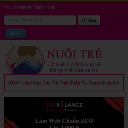
Thư giản cùng bé
|
Nhạc cho trẻ
Hỏi đáp