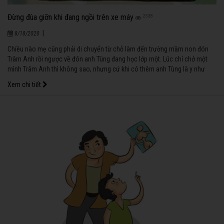
Đừng đùa giỡn khi đang ngồi trên xe máy
2538
|
8/18/2020
Chiều nào mẹ cũng phải di chuyển từ chỗ làm đến trường mầm non đón
Trâm Anh rồi ngược về đón anh Tùng đang học lớp một. Lúc chỉ chở một
mình Trâm Anh thì không sao, nhưng cứ khi có thêm anh Tùng là y như
rằng hai anh em lại đùa nghịch trong lúc mẹ lái xe. Đứa lớn ngồi phía sau
Xem chi tiết
với tay lên phía trước để chọc ghẹo đứa bé, đứa bé thích chí ngoảnh cổ
xuống rồi cười sằng sặc với anh, có lúc lại khóc toáng lên mách mẹ vì “anh
cấu con đau quá”…