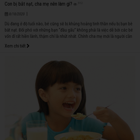
Con bị bắt nạt, cha mẹ nên làm gì?
912
|
8/18/2020
Dù đang ở độ tuổi nào, bé cũng sẽ bị khủng hoảng tinh thần nếu bị bạn bè
bắt nạt. Đối phó với những bạn “đầu gấu” không phải là việc dễ bởi các bé
vốn dĩ rất hiền lành, thậm chí là nhút nhát. Chính cha mẹ mới là người cần
chuẩn bị trước cho con những kỹ năng để đối phó với những bạn này.
Xem chi tiết