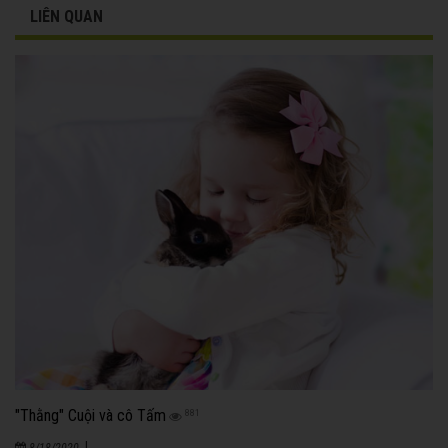
LIÊN QUAN
"Thằng" Cuội và cô Tấm
881
|
8/18/2020