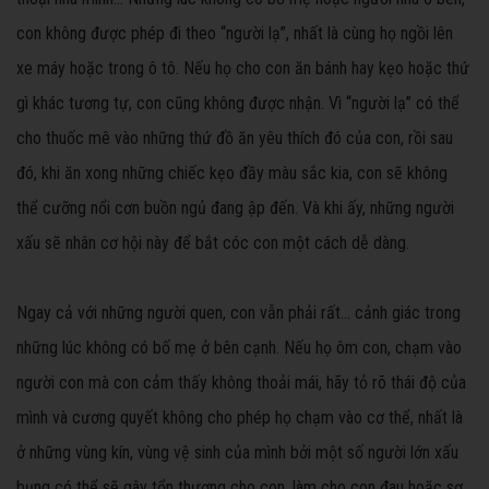
con không được phép đi theo “người lạ”, nhất là cùng họ ngồi lên
xe máy hoặc trong ô tô. Nếu họ cho con ăn bánh hay kẹo hoặc thứ
gì khác tương tự, con cũng không được nhận. Vì “người lạ” có thể
cho thuốc mê vào những thứ đồ ăn yêu thích đó của con, rồi sau
đó, khi ăn xong những chiếc kẹo đầy màu sắc kia, con sẽ không
thể cưỡng nổi cơn buồn ngủ đang ập đến. Và khi ấy, những người
xấu sẽ nhân cơ hội này để bắt cóc con một cách dễ dàng.
Ngay cả với những người quen, con vẫn phải rất… cảnh giác trong
những lúc không có bố mẹ ở bên cạnh. Nếu họ ôm con, chạm vào
người con mà con cảm thấy không thoải mái, hãy tỏ rõ thái độ của
mình và cương quyết không cho phép họ chạm vào cơ thể, nhất là
ở những vùng kín, vùng vệ sinh của mình bởi một số người lớn xấu
bụng có thể sẽ gây tổn thương cho con, làm cho con đau hoặc sợ