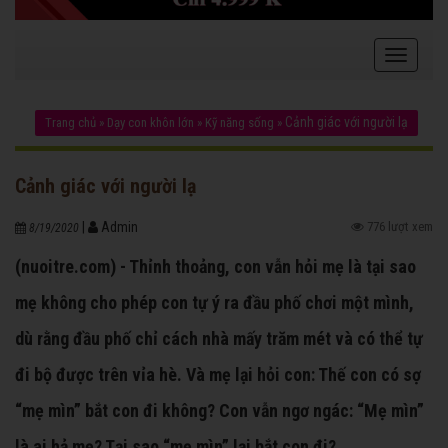
Cảnh giác với người lạ
Trang chủ
»
Dạy con khôn lớn
»
Kỹ năng sống
»
Cảnh giác với người lạ
|
Admin
776 lượt xem
8/19/2020
(nuoitre.com) - Thỉnh thoảng, con vẫn hỏi mẹ là tại sao
mẹ không cho phép con tự ý ra đầu phố chơi một mình,
dù rằng đầu phố chỉ cách nhà mấy trăm mét và có thể tự
đi bộ được trên vỉa hè. Và mẹ lại hỏi con: Thế con có sợ
“mẹ mìn” bắt con đi không? Con vẫn ngơ ngác: “Mẹ mìn”
là ai hả mẹ? Tại sao “mẹ mìn” lại bắt con đi?