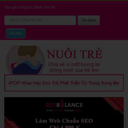
Thư giản cùng bé
|
Nhạc cho trẻ
Hỏi đáp