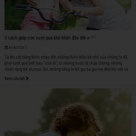
5 cách giúp con vượt qua khó khăn đầu đời
895
|
8/18/2020
Từ khi cất tiếng khóc chào đời, những thiên thần bé nhỏ của chúng ta đã
phải vượt qua biết bao "cửa ải", từ những bước đi chập chững, những
chiếc răng bé xíu mọc lên, những tiếng bi bô gọi ba gọi mẹ đến khi viết và
đọc được những con chữ đầu tiên, rồi lớn hơn khi trở thành những chàng
Xem chi tiết
trai, cô gái biết yêu biết giận hờn… Những khó khăn ấy rồi sẽ qua cùng với
sự đồng hành, sẻ chia của các bậc làm cha mẹ.