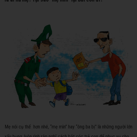
Mẹ nói cụ thể hơn nhé, “mẹ mìn” hay “ông ba bị” là những người lớn
xấu bụng, luôn rình rập nghĩ cách bắt cóc trẻ con để phục vụ cho