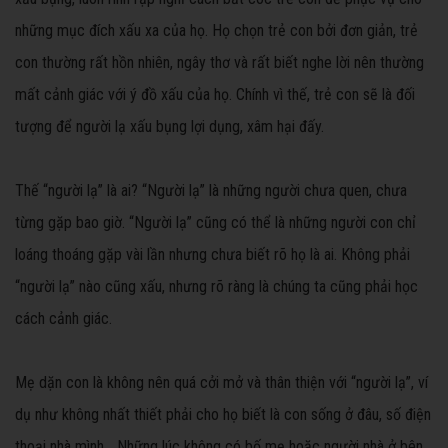
những mục đích xấu xa của họ. Họ chọn trẻ con bởi đơn giản, trẻ
con thường rất hồn nhiên, ngây thơ và rất biết nghe lời nên thường
mất cảnh giác với ý đồ xấu của họ. Chính vì thế, trẻ con sẽ là đối
tượng để người lạ xấu bụng lợi dụng, xâm hại đấy.
Thế “người lạ” là ai? “Người lạ” là những người chưa quen, chưa
từng gặp bao giờ. “Người lạ” cũng có thể là những người con chỉ
loáng thoáng gặp vài lần nhưng chưa biết rõ họ là ai. Không phải
“người lạ” nào cũng xấu, nhưng rõ ràng là chúng ta cũng phải học
cách cảnh giác.
Mẹ dặn con là không nên quá cởi mở và thân thiện với “người lạ”, ví
dụ như không nhất thiết phải cho họ biết là con sống ở đâu, số điện
thoại nhà mình… Những lúc không có bố mẹ hoặc người nhà ở bên,