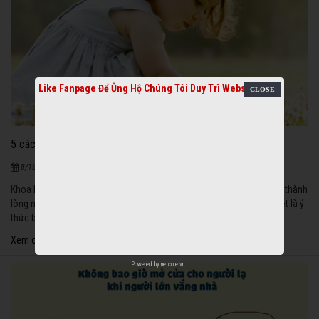
Like Fanpage Để Ủng Hộ Chúng Tôi Duy Trì Website
5 cách khơi dậy tình yêu thiên nhiên trong bé
1021
|
8/18/2020
Khoa học đã chứng minh, tình yêu đối với thiên nhiên sẽ giúp bé hình thành
lòng nhân hậu, nâng cao khả năng quan sát, sức sáng tạo và đặc biệt là ý
thức bảo vệ môi trường.
Xem chi tiết
Powered by
netcore.vn