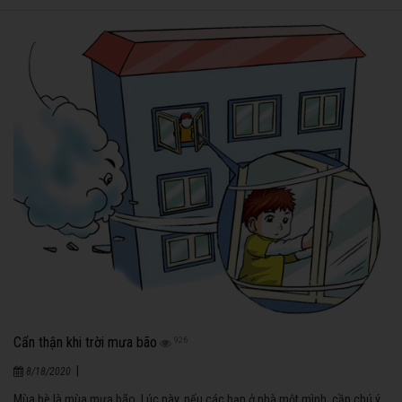
Cẩn thận khi trời mưa bão
926
|
8/18/2020
Mùa hè là mùa mưa bão. Lúc này, nếu các bạn ở nhà một mình, cần chú ý