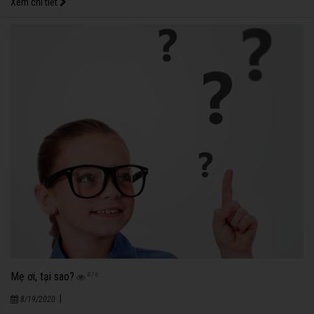
Xem chi tiết
Mẹ ơi, tại sao?
876
|
8/19/2020