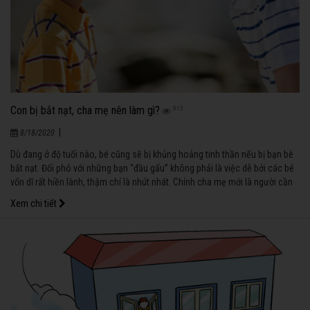
Con bị bắt nạt, cha mẹ nên làm gì?
913
|
8/18/2020
Dù đang ở độ tuổi nào, bé cũng sẽ bị khủng hoảng tinh thần nếu bị bạn bè
bắt nạt. Đối phó với những bạn “đầu gấu” không phải là việc dễ bởi các bé
vốn dĩ rất hiền lành, thậm chí là nhút nhát. Chính cha mẹ mới là người cần
chuẩn bị trước cho con những kỹ năng để đối phó với những bạn này.
Xem chi tiết