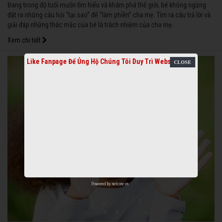
Đang trong độ tuổi muốn tìm hiểu và khám phá thế giới, bé không ngừng
đặt ra những câu hỏi “tại sao” để “làm phiền” cha mẹ. Tìm ra câu trả lời và
giải đáp những thắc mắc của bé là trách nhiệm của cha mẹ.
Xem chi tiết
Like Fanpage Để Ủng Hộ Chúng Tôi Duy Trì Website
Powered by
netcore.vn