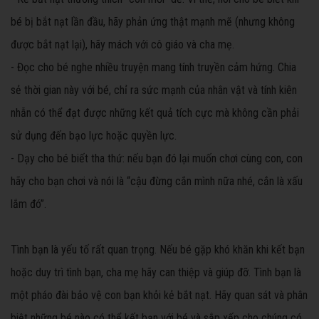
bé bị bắt nạt lần đầu, hãy phản ứng thật mạnh mẽ (nhưng không
được bắt nạt lại), hãy mách với cô giáo và cha mẹ.
- Đọc cho bé nghe nhiều truyện mang tính truyền cảm hứng. Chia
sẻ thời gian này với bé, chỉ ra sức mạnh của nhân vật và tính kiên
nhẫn có thể đạt được những kết quả tích cực mà không cần phải
sử dụng đến bạo lực hoặc quyền lực.
- Dạy cho bé biết tha thứ: nếu bạn đó lại muốn chơi cùng con, con
hãy cho bạn chơi và nói là “cậu đừng cắn mình nữa nhé, cắn là xấu
lắm đó”.
Tình bạn là yếu tố rất quan trọng. Nếu bé gặp khó khăn khi kết bạn
hoặc duy trì tình bạn, cha mẹ hãy can thiệp và giúp đỡ. Tình bạn là
một pháo đài bảo vệ con bạn khỏi kẻ bắt nạt. Hãy quan sát và phân
biệt những bé nào có thể kết bạn với bé và sắp xếp cho chúng có