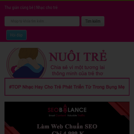
Thư giản cùng bé
|
Nhạc cho trẻ
Hỏi đáp