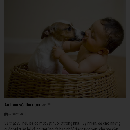
An toàn với thú cưng
983
|
8/18/2020
Sẽ thật vui nếu bé có một vật nuôi ở trong nhà. Tuy nhiên, để cho những
cuộc vui giữa bé và những “người bạn nhỏ” được trọn vẹn, cha mẹ cần