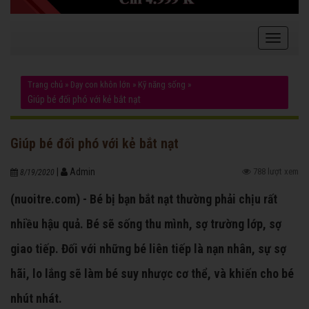
Trang chủ
»
Dạy con khôn lớn
»
Kỹ năng sống
»
Giúp bé đối phó với kẻ bắt nạt
Giúp bé đối phó với kẻ bắt nạt
|
Admin
788 lượt xem
8/19/2020
(nuoitre.com) - Bé bị bạn bắt nạt thường phải chịu rất
nhiều hậu quả. Bé sẽ sống thu mình, sợ trường lớp, sợ
giao tiếp. Đối với những bé liên tiếp là nạn nhân, sự sợ
hãi, lo lắng sẽ làm bé suy nhược cơ thể, và khiến cho bé
nhút nhát.