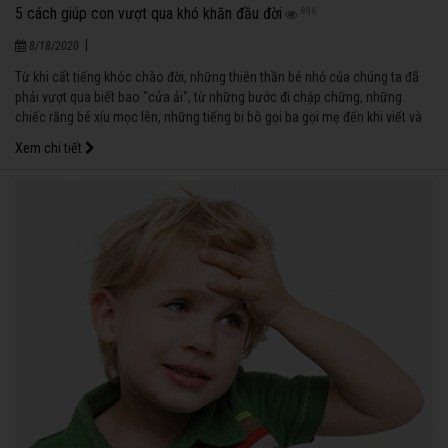
5 cách giúp con vượt qua khó khăn đầu đời
896
|
8/18/2020
Từ khi cất tiếng khóc chào đời, những thiên thần bé nhỏ của chúng ta đã
phải vượt qua biết bao "cửa ải", từ những bước đi chập chững, những
chiếc răng bé xíu mọc lên, những tiếng bi bô gọi ba gọi mẹ đến khi viết và
đọc được những con chữ đầu tiên, rồi lớn hơn khi trở thành những chàng
Xem chi tiết
trai, cô gái biết yêu biết giận hờn… Những khó khăn ấy rồi sẽ qua cùng với
sự đồng hành, sẻ chia của các bậc làm cha mẹ.