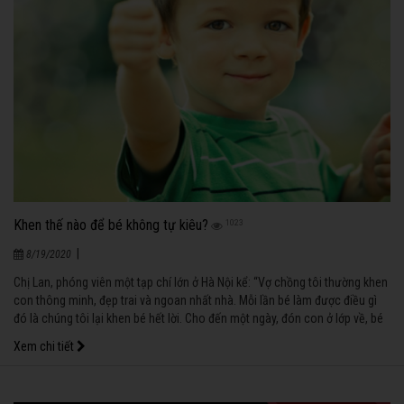
Khen thế nào để bé không tự kiêu?
1023
|
8/19/2020
Chị Lan, phóng viên một tạp chí lớn ở Hà Nội kể: “Vợ chồng tôi thường khen
con thông minh, đẹp trai và ngoan nhất nhà. Mỗi lần bé làm được điều gì
đó là chúng tôi lại khen bé hết lời. Cho đến một ngày, đón con ở lớp về, bé
hớn hở khoe: “Lớp con, các bạn ấy dốt lắm, chỉ có con là giỏi thôi!”. Tôi
Xem chi tiết
giật mình, những lời khen tưởng như khuyến khích con giờ đã biến bé thành
một người tự kiêu rồi !”.