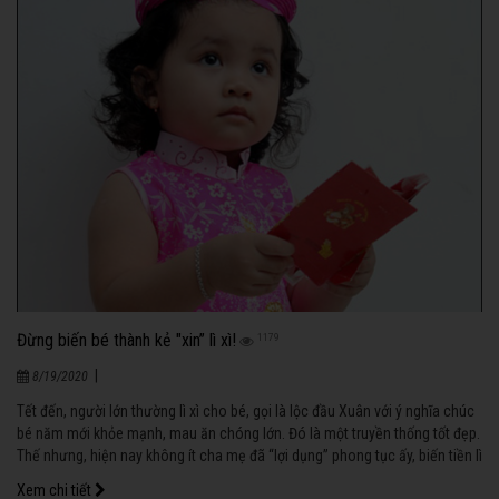
Đừng biến bé thành kẻ "xin” lì xì!
1179
|
8/19/2020
Tết đến, người lớn thường lì xì cho bé, gọi là lộc đầu Xuân với ý nghĩa chúc
bé năm mới khỏe mạnh, mau ăn chóng lớn. Đó là một truyền thống tốt đẹp.
Thế nhưng, hiện nay không ít cha mẹ đã “lợi dụng” phong tục ấy, biến tiền lì
xì thành vật chất, biến bé thành kẻ "xin” lì xì trong ngày Tết.
Xem chi tiết