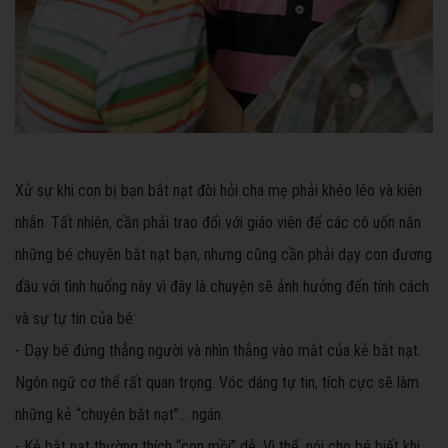
Xử sự khi con bị bạn bắt nạt đòi hỏi cha mẹ phải khéo léo và kiên
nhẫn. Tất nhiên, cần phải trao đổi với giáo viên để các cô uốn nắn
những bé chuyên bắt nạt bạn, nhưng cũng cần phải dạy con đương
đầu với tình huống này vì đây là chuyện sẽ ảnh hưởng đến tính cách
và sự tự tin của bé:
- Dạy bé đứng thẳng người và nhìn thẳng vào mắt của kẻ bắt nạt.
Ngôn ngữ cơ thể rất quan trọng. Vóc dáng tự tin, tích cực sẽ làm
những kẻ “chuyên bắt nạt”... ngán.
- Kẻ bắt nạt thường thích “con mồi” dễ. Vì thế, nói cho bé biết khi