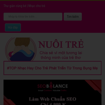
Thư giản cùng bé
|
Nhạc cho trẻ
Hỏi đáp