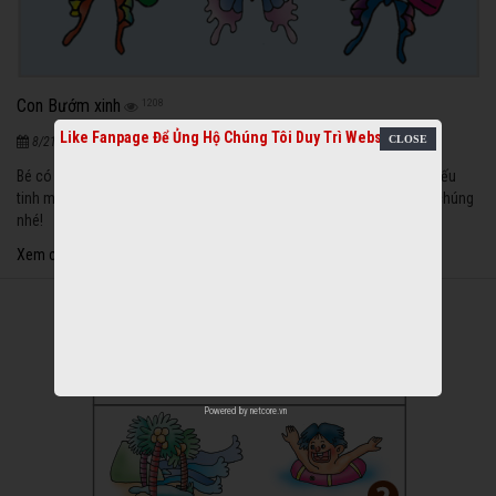
Con Bướm xinh
1208
Like Fanpage Để Ủng Hộ Chúng Tôi Duy Trì Website
|
8/21/2020
Bé có thấy những con bướm đủ màu sắc khác nhau không? Nhưng nếu
tinh mắt, bé sẽ thấy có 2 con bướm giống nhau y chang, bé hãy tìm chúng
nhé!
Xem chi tiết
Powered by
netcore.vn