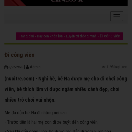
Đi công viên
Trang chủ
»
Dạy con khôn lớn
»
Luyện trí thông minh
»
Đi công viên
|
Admin
1198 lượt xem
8/22/2020
(nuoitre.com) - Nghỉ hè, bé Na được mẹ cho đi chơi công
viên, bé thích lắm vì được ngắm nhiều cảnh đẹp, chơi
nhiều trò chơi vui nhộn.
Mẹ đã dẫn bé Na đi những nơi sau:
- Trước tiên là hai mẹ con đi xe buýt đến công viên.
- Sau khi đến công viên, bé được mẹ dẫn đi xem vườn hoa.