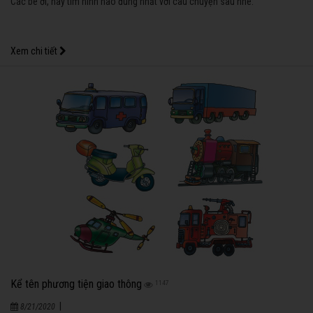
Các bé ơi, hãy tìm hình nào đúng nhất với câu chuyện sau nhé:
Xem chi tiết
Kể tên phương tiện giao thông
1147
|
8/21/2020