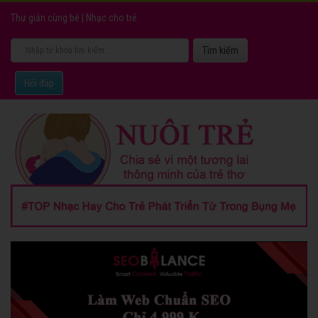
Thư giản cùng bé
|
Nhạc cho trẻ
Hỏi đáp