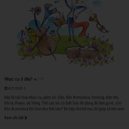
Nhạc cụ ở đâu?
1125
|
8/21/2020
Đây là các loại nhạc cụ, gồm có: Sáo, Kèn Acmonica, Violong, Đàn nhị,
Ghi ta, Piano, và Trống. Thế các bé có biết Sáo thì dùng để làm gì nè, còn
Kèn Acmonica thì chơi như thế nào? Bé hãy nhờ bố mẹ chỉ giúp và tìm xem
mỗi loại nhạc cụ được giấu ở đâu nha!
Xem chi tiết