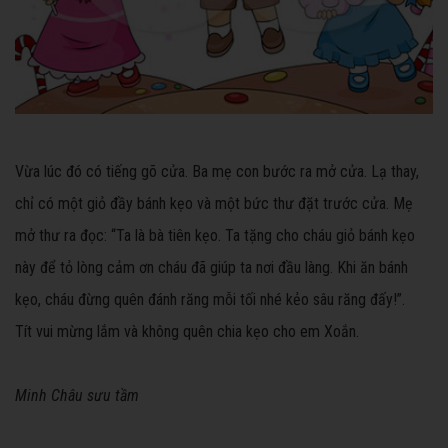
Vừa lúc đó có tiếng gõ cửa. Ba mẹ con bước ra mở cửa. Lạ thay,
chỉ có một giỏ đầy bánh kẹo và một bức thư đặt trước cửa. Mẹ
mở thư ra đọc: “Ta là bà tiên kẹo. Ta tặng cho cháu giỏ bánh kẹo
này để tỏ lòng cảm ơn cháu đã giúp ta nơi đầu làng. Khi ăn bánh
kẹo, cháu đừng quên đánh răng mỗi tối nhé kẻo sâu răng đấy!”.
Tít vui mừng lắm và không quên chia kẹo cho em Xoắn.
Minh Châu sưu tầm