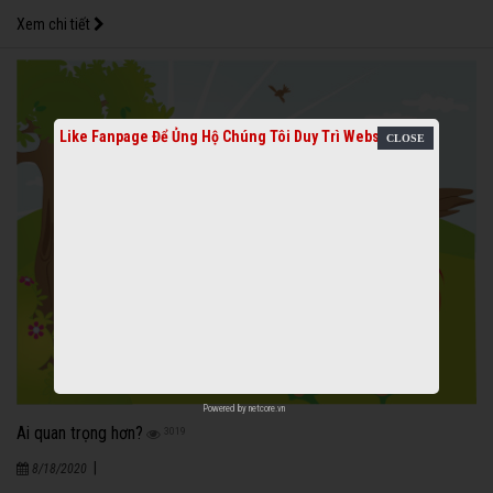
Xem chi tiết
Like Fanpage Để Ủng Hộ Chúng Tôi Duy Trì Website
Powered by
netcore.vn
Ai quan trọng hơn?
3019
|
8/18/2020