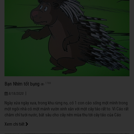
Bạn Nhím tốt bụng
1788
|
8/18/2020
Ngày xửa ngày xưa, trong khu rừng nọ, có 1 con cáo sống một mình trong
một ngôi nhà có một mảnh vườn xinh xắn với một cây táo rất to. Vì Cáo rất
chăm chỉ tưới nước, bắt sâu cho cây nên mùa thu tới cây táo của Cáo
cũng sai trĩu quả giống như những cây cam quýt trong rừng đều đã sắp
Xem chi tiết
chín.