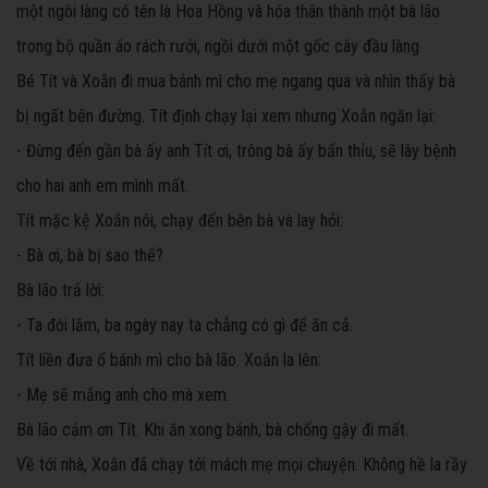
một ngôi làng có tên là Hoa Hồng và hóa thân thành một bà lão
trong bộ quần áo rách rưới, ngồi dưới một gốc cây đầu làng.
Bé Tít và Xoắn đi mua bánh mì cho mẹ ngang qua và nhìn thấy bà
bị ngất bên đường. Tít định chạy lại xem nhưng Xoắn ngăn lại:
- Đừng đến gần bà ấy anh Tít ơi, trông bà ấy bẩn thỉu, sẽ lây bệnh
cho hai anh em mình mất.
Tít mặc kệ Xoắn nói, chạy đến bên bà và lay hỏi:
- Bà ơi, bà bị sao thế?
Bà lão trả lời:
- Ta đói lắm, ba ngày nay ta chẳng có gì để ăn cả.
Tít liền đưa ổ bánh mì cho bà lão. Xoắn la lên:
- Mẹ sẽ mắng anh cho mà xem.
Bà lão cảm ơn Tít. Khi ăn xong bánh, bà chống gậy đi mất.
Về tới nhà, Xoắn đã chạy tới mách mẹ mọi chuyện. Không hề la rầy