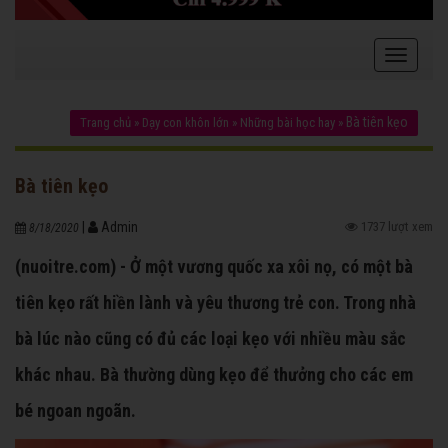
Bà tiên kẹo
Trang chủ
»
Dạy con khôn lớn
»
Những bài học hay
»
Bà tiên kẹo
|
Admin
1737 lượt xem
8/18/2020
(nuoitre.com) - Ở một vương quốc xa xôi nọ, có một bà
tiên kẹo rất hiền lành và yêu thương trẻ con. Trong nhà
bà lúc nào cũng có đủ các loại kẹo với nhiều màu sắc
khác nhau. Bà thường dùng kẹo để thưởng cho các em
bé ngoan ngoãn.