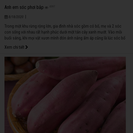
Anh em sóc phơi bắp
4397
|
8/18/2020
Trong một khu rừng rộng lớn, gia đình nhà sóc gồm có bố, mẹ và 2 sóc
con sống với nhau rất hạnh phúc dưới một tán cây xanh mướt. Vào mỗi
buổi sáng, khi mọi vật vươn mình đón ánh nắng ấm áp cũng là lúc sóc bố
và sóc mẹ tạm biệt các con vào rừng kiếm thức ăn.
Xem chi tiết