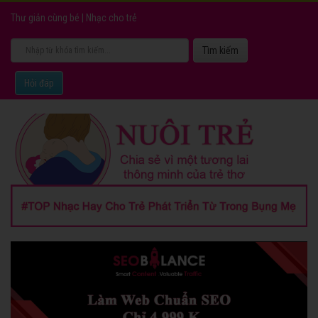
Thư giản cùng bé
|
Nhạc cho trẻ
Hỏi đáp