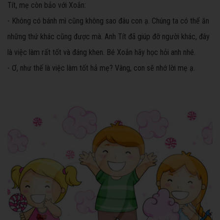
Tít, mẹ còn bảo với Xoắn:
- Không có bánh mì cũng không sao đâu con ạ. Chúng ta có thể ăn
những thứ khác cũng được mà. Anh Tít đã giúp đỡ người khác, đây
là việc làm rất tốt và đáng khen. Bé Xoắn hãy học hỏi anh nhé.
- Ơ, như thế là việc làm tốt hả mẹ? Vâng, con sẽ nhớ lời mẹ ạ.