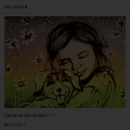
giếng, Dê cất tiếng hỏi: - Anh Cáo thân mến, xin hỏi nước ở dưới giếng có vị
Xem chi tiết
ra sao vậy?
Cậu bé và chú cún nhỏ
1215
|
8/18/2020