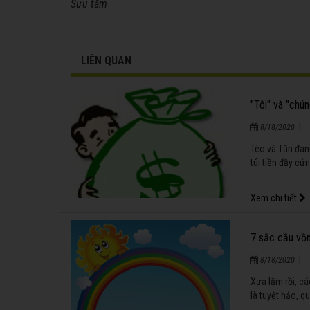
Sưu tầm
LIÊN QUAN
"Tôi" và "chún
|
8/18/2020
Tèo và Tũn đan
túi tiền đầy cứn
Xem chi tiết
7 sắc cầu vồ
|
8/18/2020
Xưa lắm rồi, c
là tuyệt hảo, q