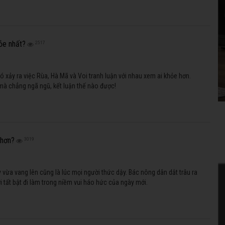
hỏe nhất?
2517
có xảy ra việc Rùa, Hà Mã và Voi tranh luận với nhau xem ai khỏe hơn.
 mà chẳng ngã ngũ, kết luận thế nào được!
 hơn?
3019
y vừa vang lên cũng là lúc mọi người thức dậy. Bác nông dân dắt trâu ra
 tất bật đi làm trong niềm vui háo hức của ngày mới.