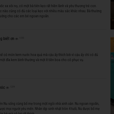
c xa xôi nọ, có một bà tiên kẹo rất hiền lành và yêu thương trẻ con.
úc nào cũng có đủ các loại kẹo với nhiều màu sắc khác nhau. Bà thường
hưởng cho các em bé ngoan ngoãn.
ng biết ơn
1330
hể có món kem nước hoa quả mà cậu ấy thích bởi vì cậu ấy chỉ có đủ
 một đĩa kem bình thường và một ít tiền boa cho cô phục vụ.
khóc
1209
ên Nu sống cùng bố mẹ trong một ngôi nhà xinh xắn. Nu ngoan ngoãn,
ược mọi người yêu mến. Nhân dịp sinh nhật tròn 4 tuổi, Nu được bố mẹ
úp bê mà cô bé rất thích.