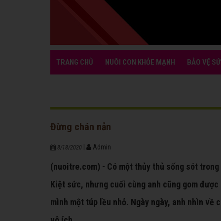
TRANG CHỦ
NUÔI CON KHỎE MẠNH
BẢO VỆ SỨ
Đừng chán nản
|
Admin
8/18/2020
(nuoitre.com) - Có một thủy thủ sống sót trong
Kiệt sức, nhưng cuối cùng anh cũng gom được n
mình một túp lều nhỏ. Ngày ngày, anh nhìn về 
vô ích.