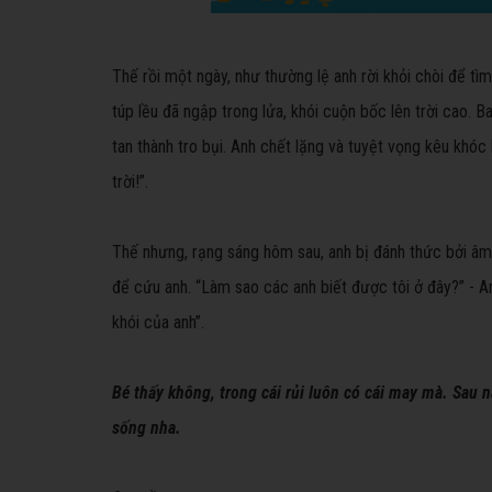
Thế rồi một ngày, như thường lệ anh rời khỏi chòi để tìm
túp lều đã ngập trong lửa, khói cuộn bốc lên trời cao. 
tan thành tro bụi. Anh chết lặng và tuyệt vọng kêu khóc 
trời!”.
Thế nhưng, rạng sáng hôm sau, anh bị đánh thức bởi âm
để cứu anh. “Làm sao các anh biết được tôi ở đây?” - Anh
khói của anh”.
Bé thấy không, trong cái rủi luôn có cái may mà. Sau 
sống nha.