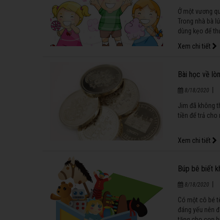
Ở một vương quố
Trong nhà bà l
dùng kẹo để t
Xem chi tiết
Bài học về lò
|
8/18/2020
Jim đã không t
tiền để trả cho
Xem chi tiết
Búp bê biết 
|
8/18/2020
Có một cô bé t
đáng yếu nên đ
tặng cho con b