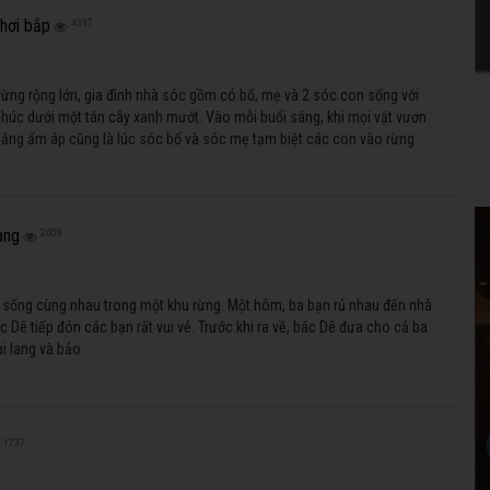
hơi bắp
4397
rừng rộng lớn, gia đình nhà sóc gồm có bố, mẹ và 2 sóc con sống với
phúc dưới một tán cây xanh mướt. Vào mỗi buổi sáng, khi mọi vật vươn
ắng ấm áp cũng là lúc sóc bố và sóc mẹ tạm biệt các con vào rừng
ang
2609
ỉ sống cùng nhau trong một khu rừng. Một hôm, ba bạn rủ nhau đến nhà
c Dê tiếp đón các bạn rất vui vẻ. Trước khi ra về, bác Dê đưa cho cả ba
i lang và bảo:
1737