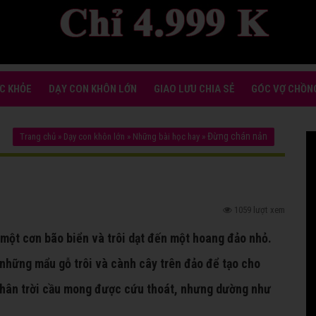
C KHỎE
DẠY CON KHÔN LỚN
GIAO LƯU CHIA SẺ
GÓC VỢ CHỒN
Đừng chán nản
Trang chủ
»
Dạy con khôn lớn
»
Những bài học hay
»
1059 lượt xem
 một cơn bão biển và trôi dạt đến một hoang đảo nhỏ.
hững mẩu gỗ trôi và cành cây trên đảo để tạo cho
chân trời cầu mong được cứu thoát, nhưng dường như