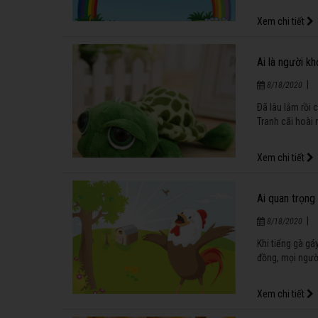
Xem chi tiết
Ai là người k
|
8/18/2020
Ðã lâu lắm rồi 
Tranh cãi hoài
Xem chi tiết
Ai quan trọng
|
8/18/2020
Khi tiếng gà gá
đồng, mọi người
Xem chi tiết