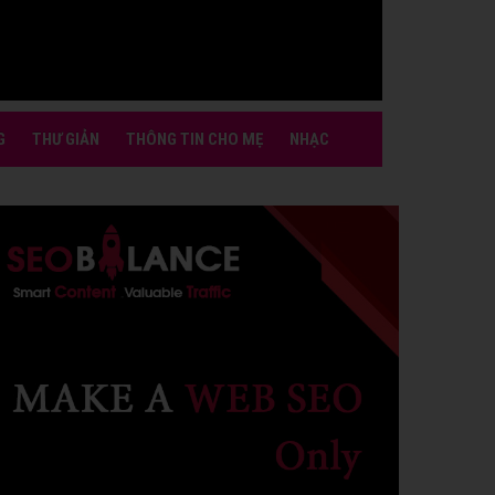
G
THƯ GIẢN
THÔNG TIN CHO MẸ
NHẠC