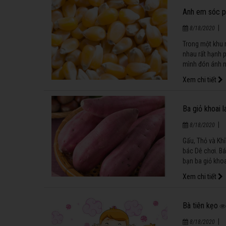
Anh em sóc p
|
8/18/2020
Trong một khu 
nhau rất hạnh 
mình đón ánh n
kiếm thức ăn.
Xem chi tiết
Ba giỏ khoai l
|
8/18/2020
Gấu, Thỏ và Kh
bác Dê chơi. Bá
bạn ba giỏ khoa
Xem chi tiết
Bà tiên kẹo
|
8/18/2020