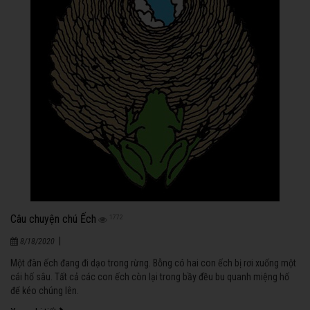
Câu chuyện chú Ếch
1772
|
8/18/2020
Một đàn ếch đang đi dạo trong rừng. Bỗng có hai con ếch bị rơi xuống một
cái hố sâu. Tất cả các con ếch còn lại trong bầy đều bu quanh miệng hố
để kéo chúng lên.