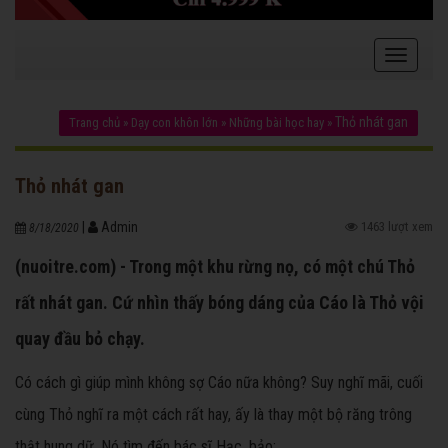
Thỏ nhát gan
Trang chủ
»
Dạy con khôn lớn
»
Những bài học hay
»
Thỏ nhát gan
|
Admin
1463 lượt xem
8/18/2020
(nuoitre.com) - Trong một khu rừng nọ, có một chú Thỏ
rất nhát gan. Cứ nhìn thấy bóng dáng của Cáo là Thỏ vội
quay đầu bỏ chạy.
Có cách gì giúp mình không sợ Cáo nữa không? Suy nghĩ mãi, cuối
cùng Thỏ nghĩ ra một cách rất hay, ấy là thay một bộ răng trông
thật hung dữ. Nó tìm đến bác sĩ Hạc, bảo: