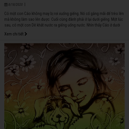
|
8/18/2020
Có một con Cáo không may bị rơi xuống giếng. Nó cố gắng mãi để trèo lên
mà không làm sao lên được. Cuối cùng đành phải ở lại dưới giếng. Một lúc
sau, có một con Dê khát nước ra giếng uống nước. Nhìn thấy Cáo ở dưới
giếng, Dê cất tiếng hỏi: - Anh Cáo thân mến, xin hỏi nước ở dưới giếng có vị
Xem chi tiết
ra sao vậy?