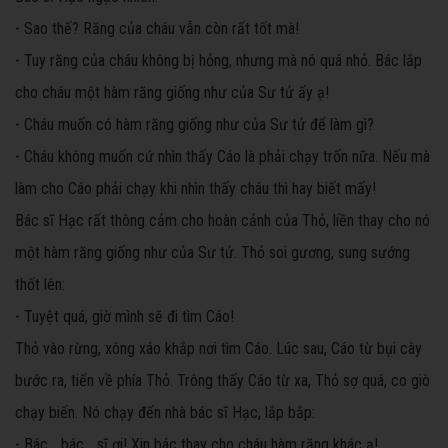
- Sao thế? Răng của cháu vẫn còn rất tốt mà!
- Tuy răng của cháu không bị hỏng, nhưng mà nó quá nhỏ. Bác lắp
cho cháu một hàm răng giống như của Sư tử ấy ạ!
- Cháu muốn có hàm răng giống như của Sư tử để làm gì?
- Cháu không muốn cứ nhìn thấy Cáo là phải chạy trốn nữa. Nếu mà
làm cho Cáo phải chạy khi nhìn thấy cháu thì hay biết mấy!
Bác sĩ Hạc rất thông cảm cho hoàn cảnh của Thỏ, liền thay cho nó
một hàm răng giống như của Sư tử. Thỏ soi gương, sung sướng
thốt lên:
- Tuyệt quá, giờ mình sẽ đi tìm Cáo!
Thỏ vào rừng, xông xáo khắp nơi tìm Cáo. Lúc sau, Cáo từ bụi cây
bước ra, tiến về phía Thỏ. Trông thấy Cáo từ xa, Thỏ sợ quá, co giò
chạy biến. Nó chạy đến nhà bác sĩ Hạc, lắp bắp:
- Bác... bác... sĩ ơi! Xin bác thay cho cháu hàm răng khác ạ!