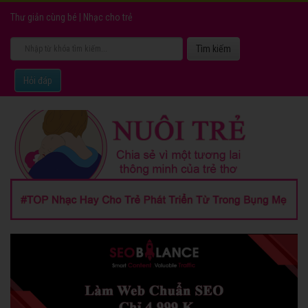
Thư giản cùng bé
|
Nhạc cho trẻ
Hỏi đáp