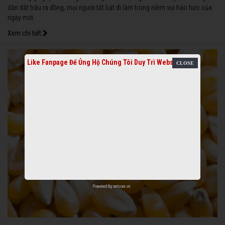
dân dắt trâu ra đồng, mọi người tất bật đi làm trong niềm vui háo hức của
ngày mới.
Xem chi tiết
Like Fanpage Để Ủng Hộ Chúng Tôi Duy Trì Website
Powered by
netcore.vn