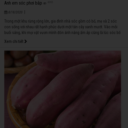
Anh em sóc phơi bắp
4395
|
8/18/2020
Trong một khu rừng rộng lớn, gia đình nhà sóc gồm có bố, mẹ và 2 sóc
con sống với nhau rất hạnh phúc dưới một tán cây xanh mướt. Vào mỗi
buổi sáng, khi mọi vật vươn mình đón ánh nắng ấm áp cũng là lúc sóc bố
và sóc mẹ tạm biệt các con vào rừng kiếm thức ăn.
Xem chi tiết