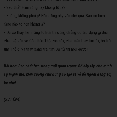
- Sao thế? Hàm răng này không tốt à?
- Không, không phải ạ! Hàm răng này vẫn nhỏ quá. Bác có hàm
răng nào to hơn không ạ?
- Dù có thay hàm răng to hơn thì cũng chẳng có tác dụng gì đâu,
cháu sẽ vẫn sợ Cáo thôi. Thỏ con này, cháu nên thay tim ấy, bỏ trái
tim Thỏ đi và thay bằng trái tim Sư tử thì mới được!
Bài học: Bản chất bên trong mới quan trọng! Bé hãy tập cho mình
sự mạnh mẽ, kiên cường chứ đừng cố tạo ra vẻ bề ngoài đáng sợ,
bé nhé!
(Sưu tầm)