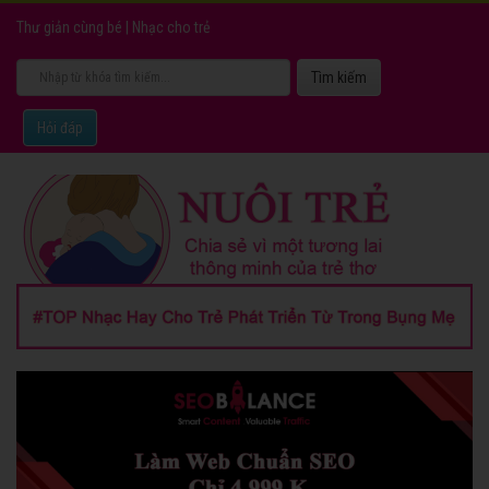
Thư giản cùng bé
|
Nhạc cho trẻ
Hỏi đáp