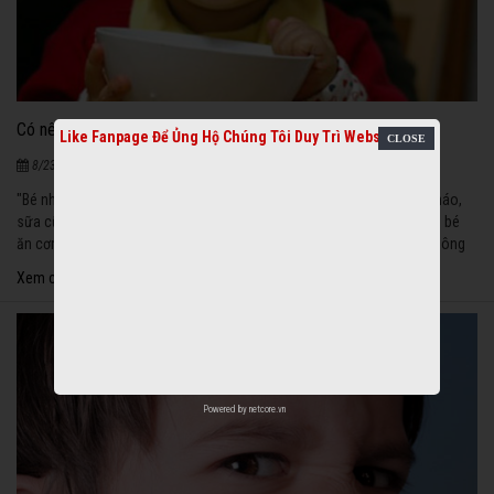
Có nên cho bé ăn cơm sớm?
1203
Like Fanpage Để Ủng Hộ Chúng Tôi Duy Trì Website
|
8/23/2020
"Bé nhà em được 9 tháng rồi. Khoảng 2 tuần nay, bé không chịu ăn cháo,
sữa cũng không chị uống, nhưng ăn cơm thì bé rất thích. Em biết cho bé
ăn cơm sớm là không nên nhưng em cũng đã làm hết cách rồi vẫn không
có kết quả. Xin giúp em với!” - Hồ Võ Mỹ Nương, Đà Nẵng.
Xem chi tiết
Powered by
netcore.vn