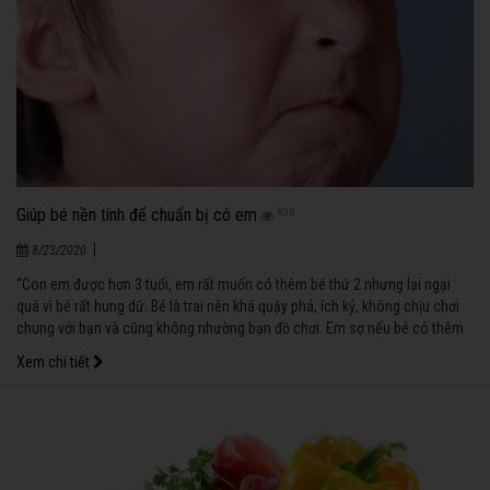
Giúp bé nền tính để chuẩn bị có em
936
|
8/23/2020
“Con em được hơn 3 tuổi, em rất muốn có thêm bé thứ 2 nhưng lại ngại
quá vì bé rất hung dữ. Bé là trai nên khá quậy phá, ích kỷ, không chịu chơi
chung với bạn và cũng không nhường bạn đồ chơi. Em sợ nếu bé có thêm
em thì sẽ ăn hiếp em. Em mong nhận được nhiều lời khuyên từ các mẹ có
Xem chi tiết
kinh nghiệm. Em cảm ơn". (Hoàng Thị Thanh Trà - Long Xuyên.