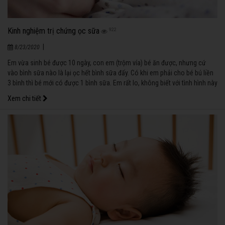
Kinh nghiệm trị chứng ọc sữa
922
|
8/23/2020
Em vừa sinh bé được 10 ngày, con em (trộm vía) bé ăn được, nhưng cứ
vào bình sữa nào là lại ọc hết bình sữa đấy. Có khi em phải cho bé bú liền
3 bình thì bé mới có được 1 bình sữa. Em rất lo, không biết với tình hình này
thì làm sao bé khỏe và chóng lớn được. Xin các anh chị có kinh nghiệm
Xem chi tiết
giúp em khắc phục tình trạng ói ọc của bé với (Hồ Thị Tuyết Mai, Tam Kỳ,
Quảng Nam).