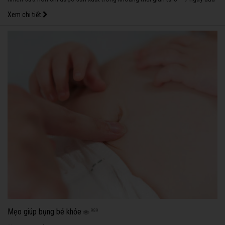
sau khi sinh rồi sau đó chuyển tiếp sang sữa già.
Xem chi tiết
Mẹo giúp bụng bé khỏe
989