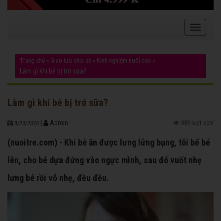
Trang chủ
»
Giao lưu chia sẻ
»
Kinh nghiệm nuôi con
»
Làm gì khi bé bị trớ sữa?
Làm gì khi bé bị trớ sữa?
|
Admin
889 lượt xem
8/23/2020
(nuoitre.com) - Khi bé ăn được lưng lửng bụng, tôi bế bé
lên, cho bé dựa đứng vào ngực mình, sau đó vuốt nhẹ
lưng bé rồi vỗ nhẹ, đều đều.