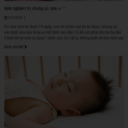
Kinh nghiệm trị chứng ọc sữa
919
|
8/23/2020
Em vừa sinh bé được 10 ngày, con em (trộm vía) bé ăn được, nhưng cứ
vào bình sữa nào là lại ọc hết bình sữa đấy. Có khi em phải cho bé bú liền
3 bình thì bé mới có được 1 bình sữa. Em rất lo, không biết với tình hình này
thì làm sao bé khỏe và chóng lớn được. Xin các anh chị có kinh nghiệm
Xem chi tiết
giúp em khắc phục tình trạng ói ọc của bé với (Hồ Thị Tuyết Mai, Tam Kỳ,
Quảng Nam).