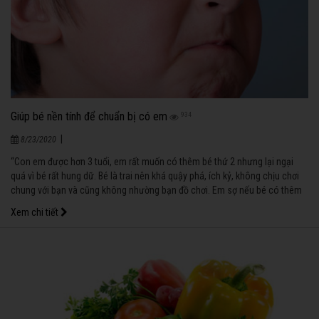
Giúp bé nền tính để chuẩn bị có em
934
|
8/23/2020
“Con em được hơn 3 tuổi, em rất muốn có thêm bé thứ 2 nhưng lại ngại
quá vì bé rất hung dữ. Bé là trai nên khá quậy phá, ích kỷ, không chịu chơi
chung với bạn và cũng không nhường bạn đồ chơi. Em sợ nếu bé có thêm
em thì sẽ ăn hiếp em. Em mong nhận được nhiều lời khuyên từ các mẹ có
Xem chi tiết
kinh nghiệm. Em cảm ơn". (Hoàng Thị Thanh Trà - Long Xuyên.