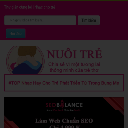
Thư giản cùng bé
|
Nhạc cho trẻ
Hỏi đáp