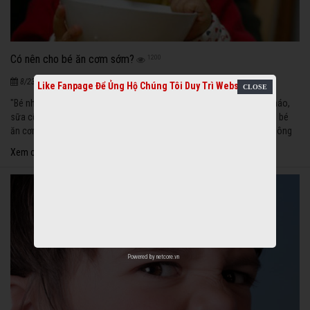
Có nên cho bé ăn cơm sớm?
1200
|
8/23/2020
Like Fanpage Để Ủng Hộ Chúng Tôi Duy Trì Website
"Bé nhà em được 9 tháng rồi. Khoảng 2 tuần nay, bé không chịu ăn cháo,
sữa cũng không chị uống, nhưng ăn cơm thì bé rất thích. Em biết cho bé
ăn cơm sớm là không nên nhưng em cũng đã làm hết cách rồi vẫn không
có kết quả. Xin giúp em với!” - Hồ Võ Mỹ Nương, Đà Nẵng.
Xem chi tiết
Powered by
netcore.vn