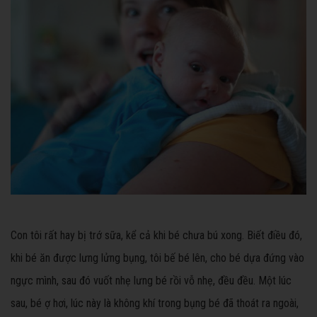
Con tôi rất hay bị trớ sữa, kể cả khi bé chưa bú xong. Biết điều đó,
khi bé ăn được lưng lửng bụng, tôi bế bé lên, cho bé dựa đứng vào
ngực mình, sau đó vuốt nhẹ lưng bé rồi vỗ nhẹ, đều đều. Một lúc
sau, bé ợ hơi, lúc này là không khí trong bụng bé đã thoát ra ngoài,