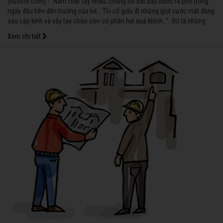
(nuoitre.com) - “Nắm chặt tay nhau, chúng tôi bắt đầu bước ra phố trong
ngày đầu tiên đến trường của bé… Tôi cố giấu đi những giọt nước mắt đằng
sau cặp kính và vẫy tay chào con có phần hơi quá khích…”. Đó là những
dòng tâm sự rất xúc động của một người mẹ có con ngày đầu đi học. Chắn
Xem chi tiết
chắn, nhiều bà mẹ cũng sẽ tìm thấy hình bóng của mình trong đó nhé!