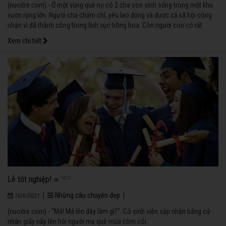
(nuoitre.com) - Ở một vùng quê nọ có 2 cha con sinh sống trong một khu
vườn rộng lớn. Người cha chăm chỉ, yêu lao động và được cả xã hội công
nhận vì đã thành công trong lĩnh vực trồng hoa. Còn người con có rất
nhiều tài. Anh lớn lên trong vòng tay yêu thương và đầy đủ vật chất mà
Xem chi tiết
người cha ban cho. Anh đã học được nhiều nghề, làm được nhiều điều hay.
Nhưng ở tuổi 35, anh vẫn là một người vô danh trong xã hội.
Lễ tốt nghiệp!
1073
|
Những câu chuyện đẹp
|
10/6/2021
(nuoitre.com) - “Má! Má lên đây làm gì?”. Cô sinh viên sắp nhận bằng cử
nhân giãy nãy lên hỏi người mẹ quê mùa còm cõi.