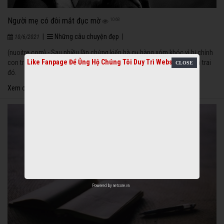
Người mẹ có đôi mắt đục mờ
1068
|
Những câu chuyện đẹp
|
10/6/2021
(nuoitre.com) - Sau nhiều lần chứng kiến bà cụ hàng xóm khóc vì bị chính
Like Fanpage Để Ủng Hộ Chúng Tôi Duy Trì Website
con trai chửi bới thậm tệ, em quyết định sang nói chuyện với anh con trai
đó.
Xem chi tiết
Powered by
netcore.vn