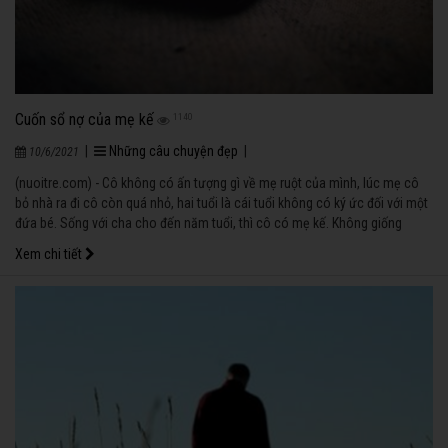
Cuốn sổ nợ của mẹ kế
1140
|
Những câu chuyện đẹp
|
10/6/2021
(nuoitre.com) - Cô không có ấn tượng gì về mẹ ruột của mình, lúc mẹ cô
bỏ nhà ra đi cô còn quá nhỏ, hai tuổi là cái tuổi không có ký ức đối với một
đứa bé. Sống với cha cho đến năm tuổi, thì cô có mẹ kế. Không giống
những gia đình khác, cha con cô sống ở nhà mẹ kế, xài tiền của mẹ kế.
Xem chi tiết