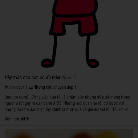
Hãy mặc cho con bộ đồ màu đỏ
1214
|
Những câu chuyện đẹp
|
10/6/2021
(nuoitre.com) - Công việc của tôi là chăm sóc những đứa trẻ mang trong
người vi rút gây ra căn bệnh AIDS. Những mối quan hệ tôi có được với
những đứa trẻ đặc biệt này chính là món quà vô giá đối với tôi. Tôi xin kể
cho các bạn nghe câu chuyện về lòng can đảm của một cậu bé tên là
Xem chi tiết
Tyler.