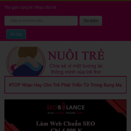
Thư giản cùng bé
|
Nhạc cho trẻ
Hỏi đáp