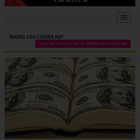
NHỮNG CÂU CHUYỆN ĐẸP
Những câu chuyện đẹp
Trang chủ
»
Giao lưu chia sẻ
»