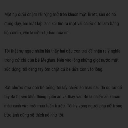
Một nụ cười chậm rãi rộng mở trên khuôn mặt Brett, sau đó nó
đứng dậy, hai mắt lấp lánh khi tìm ra một vài chiếc ô tô làm bằng
hộp diêm, vốn là niềm tự hào của nó.
Tôi thật sự ngạc nhiên khi thấy hai cậu con trai đã nhận ra ý nghĩa
trong cử chỉ của bé Meghan. Nén vào lòng những giọt nước mắt
xúc động, tôi dang tay ôm chặt cả ba đứa con vào lòng.
Bắt chước đứa con bé bỏng, tôi lấy chiếc áo màu nâu đã cũ có cổ
tay đã bị sờn khỏi thùng quần áo và thay vào đó là chiếc áo khoác
màu xanh vừa mới mua tuần trước. Tôi hy vọng người phụ nữ trong
bức ảnh cũng sẽ thích nó như tôi.