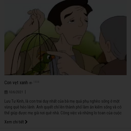
Con vẹt xanh
1334
|
10/6/2021
Lưu Tư Kinh, là con trai duy nhất của bà mẹ quả phụ nghèo sống ở một
vùng quê hẻo lánh. Anh quyết chí lên thành phố làm ăn kiếm sống và có
thể giúp được mẹ già nơi quê nhà. Công việc và những lo toan của cuộc
sống hằng ngày chẳng bao giờ dứt… Vì vậy, cho dù trong lòng lúc nào
Xem chi tiết
cũng đầy nhớ thương mẹ già nhưng chẳng mấy khi anh thu xếp được thời
gian để về thăm mẹ.