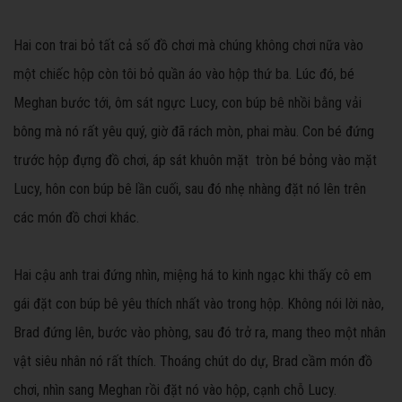
Hai con trai bỏ tất cả số đồ chơi mà chúng không chơi nữa vào
một chiếc hộp còn tôi bỏ quần áo vào hộp thứ ba. Lúc đó, bé
Meghan bước tới, ôm sát ngực Lucy, con búp bê nhồi bằng vải
bông mà nó rất yêu quý, giờ đã rách mòn, phai màu. Con bé đứng
trước hộp đựng đồ chơi, áp sát khuôn mặt tròn bé bỏng vào mặt
Lucy, hôn con búp bê lần cuối, sau đó nhẹ nhàng đặt nó lên trên
các món đồ chơi khác.
Hai cậu anh trai đứng nhìn, miệng há to kinh ngạc khi thấy cô em
gái đặt con búp bê yêu thích nhất vào trong hộp. Không nói lời nào,
Brad đứng lên, bước vào phòng, sau đó trở ra, mang theo một nhân
vật siêu nhân nó rất thích. Thoáng chút do dự, Brad cầm món đồ
chơi, nhìn sang Meghan rồi đặt nó vào hộp, cạnh chỗ Lucy.