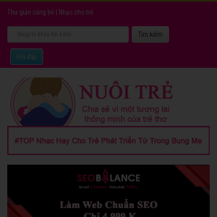
Thư giản cùng bé
|
Nhạc cho trẻ
Hỏi đáp