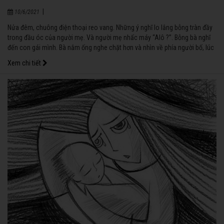
|
10/6/2021
Nửa đêm, chuông điện thoại reo vang. Những ý nghĩ lo lắng bỗng tràn đầy
trong đầu óc của người mẹ. Và người mẹ nhấc máy “Alô ?”. Bỗng bà nghĩ
đến con gái mình. Bà nắm ống nghe chặt hơn và nhìn về phía người bố, lúc
này đã tỉnh dậy xem ai đã gọi điện cho vợ mình.
Xem chi tiết