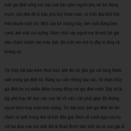
một gia đình sống sót sau cơn bão gồm người phụ nữ trẻ đứng
trước căn nhà đã bị bão phá hủy hoàn toàn, vẻ mặt đau khổ hằn
trên khuôn mặt chị. Một cậu bé chừng bảy, tám tuổi đứng bên
cạnh, ánh mắt cúi xuống. Nắm chặt váy người mẹ là một bé gái
nhìn chằm chằm vào máy ảnh, đôi mắt em mở to đầy lo lắng và
hoảng sợ.
Tôi thấy bài báo kèm theo bức ảnh đó rất gần gũi với từng thành
viên trong gia đình tôi. Bằng sự cảm thông sâu sắc, tôi nhận thấy
gia đình họ có nhiều điểm tương đồng với gia đình mình. Đây sẽ là
dịp phù hợp để dạy các con tôi về việc cần phải giúp đỡ những
người kém may mắn hơn chúng. Tôi dán bức ảnh gia đình đó lên
chiếc tủ lạnh trong nhà và bắt đầu giải thích về cảnh ngộ của họ
với hai đứa con trai sinh đôi là Brad-Brett tám tuổi và cô con gái út