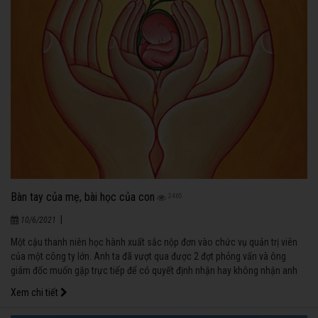
Bàn tay của mẹ, bài học của con
2465
|
10/6/2021
Một cậu thanh niên học hành xuất sắc nộp đơn vào chức vụ quản trị viên
của một công ty lớn. Anh ta đã vượt qua được 2 đợt phỏng vấn và ông
giám đốc muốn gặp trực tiếp để có quyết định nhận hay không nhận anh
vào. Ông giám đốc thấy học bạ của chàng thanh niên, tất cả đều tốt, từ bậc
Xem chi tiết
trung học đến các chương trình nghiên cứu sau đại học cũng đều xuất sắc,
không năm nào mà anh không hoàn thành vượt bậc.