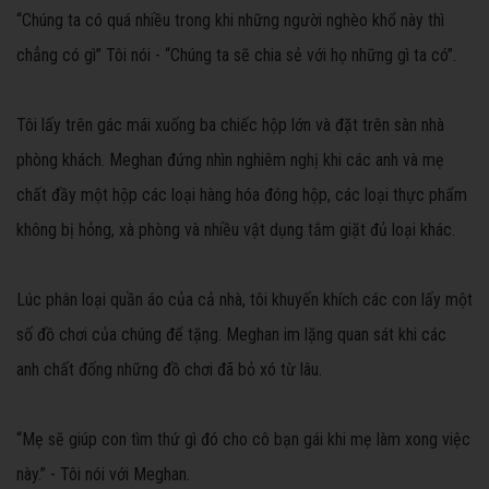
“Chúng ta có quá nhiều trong khi những người nghèo khổ này thì
chẳng có gì” Tôi nói - “Chúng ta sẽ chia sẻ với họ những gì ta có”.
Tôi lấy trên gác mái xuống ba chiếc hộp lớn và đặt trên sàn nhà
phòng khách. Meghan đứng nhìn nghiêm nghị khi các anh và mẹ
chất đầy một hộp các loại hàng hóa đóng hộp, các loại thực phẩm
không bị hỏng, xà phòng và nhiều vật dụng tắm giặt đủ loại khác.
Lúc phân loại quần áo của cả nhà, tôi khuyến khích các con lấy một
số đồ chơi của chúng để tặng. Meghan im lặng quan sát khi các
anh chất đống những đồ chơi đã bỏ xó từ lâu.
“Mẹ sẽ giúp con tìm thứ gì đó cho cô bạn gái khi mẹ làm xong việc
này.” - Tôi nói với Meghan.