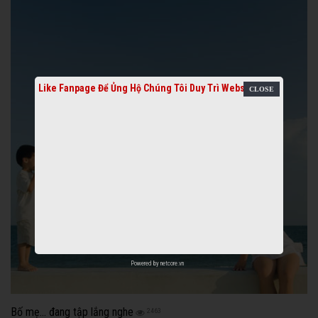
Like Fanpage Để Ủng Hộ Chúng Tôi Duy Trì Website
Powered by
netcore.vn
Bố mẹ… đang tập lắng nghe
2463