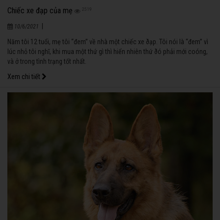
Chiếc xe đạp của mẹ
2519
|
10/6/2021
Năm tôi 12 tuổi, mẹ tôi “đem” về nhà một chiếc xe ðạp. Tôi nói là “đem” vì
lúc nhỏ tôi nghĩ, khi mua một thứ gì thì hiển nhiên thứ ðó phải mới coóng,
và ở trong tình trạng tốt nhất.
Xem chi tiết