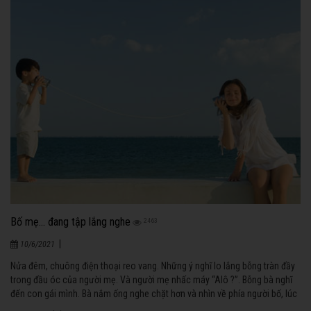
Bố mẹ… đang tập lắng nghe
2463
|
10/6/2021
Nửa đêm, chuông điện thoại reo vang. Những ý nghĩ lo lắng bỗng tràn đầy
trong đầu óc của người mẹ. Và người mẹ nhấc máy “Alô ?”. Bỗng bà nghĩ
đến con gái mình. Bà nắm ống nghe chặt hơn và nhìn về phía người bố, lúc
này đã tỉnh dậy xem ai đã gọi điện cho vợ mình.