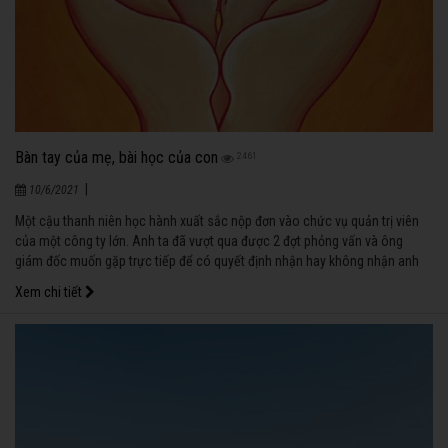
Bàn tay của mẹ, bài học của con
2461
|
10/6/2021
Một cậu thanh niên học hành xuất sắc nộp đơn vào chức vụ quản trị viên
của một công ty lớn. Anh ta đã vượt qua được 2 đợt phỏng vấn và ông
giám đốc muốn gặp trực tiếp để có quyết định nhận hay không nhận anh
vào. Ông giám đốc thấy học bạ của chàng thanh niên, tất cả đều tốt, từ bậc
Xem chi tiết
trung học đến các chương trình nghiên cứu sau đại học cũng đều xuất sắc,
không năm nào mà anh không hoàn thành vượt bậc.