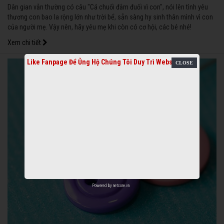
Dân gian vẫn thường có câu "Cá chuối đắm đuối vì con", nói lên tình yêu
thương con bao la rộng lớn như trời bể, sẵn sàng hy sinh thân mình vì con
của người mẹ. Vậy nên, hãy yêu mẹ khi còn có cơ hội, các bé nhé!
Xem chi tiết
Like Fanpage Để Ủng Hộ Chúng Tôi Duy Trì Website
Powered by
netcore.vn