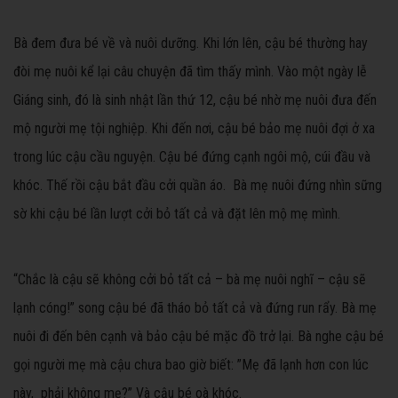
Bà đem đưa bé về và nuôi dưỡng. Khi lớn lên, cậu bé thường hay
đòi mẹ nuôi kể lại câu chuyện đã tìm thấy mình. Vào một ngày lễ
Giáng sinh, đó là sinh nhật lần thứ 12, cậu bé nhờ mẹ nuôi đưa đến
mộ người mẹ tội nghiệp. Khi đến nơi, cậu bé bảo mẹ nuôi đợi ở xa
trong lúc cậu cầu nguyện. Cậu bé đứng cạnh ngôi mộ, cúi đầu và
khóc. Thế rồi cậu bắt đầu cởi quần áo. Bà mẹ nuôi đứng nhìn sững
sờ khi cậu bé lần lượt cởi bỏ tất cả và đặt lên mộ mẹ mình.
“Chắc là cậu sẽ không cởi bỏ tất cả – bà mẹ nuôi nghĩ – cậu sẽ
lạnh cóng!” song cậu bé đã tháo bỏ tất cả và đứng run rẩy. Bà mẹ
nuôi đi đến bên cạnh và bảo cậu bé mặc đồ trở lại. Bà nghe cậu bé
gọi người mẹ mà cậu chưa bao giờ biết: ”Mẹ đã lạnh hơn con lúc
này, phải không mẹ?” Và cậu bé oà khóc.