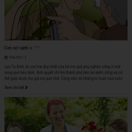
Con vẹt xanh
1334
|
10/6/2021
Lưu Tư Kinh, là con trai duy nhất của bà mẹ quả phụ nghèo sống ở một
vùng quê hẻo lánh. Anh quyết chí lên thành phố làm ăn kiếm sống và có
thể giúp được mẹ già nơi quê nhà. Công việc và những lo toan của cuộc
sống hằng ngày chẳng bao giờ dứt… Vì vậy, cho dù trong lòng lúc nào
Xem chi tiết
cũng đầy nhớ thương mẹ già nhưng chẳng mấy khi anh thu xếp được thời
gian để về thăm mẹ.