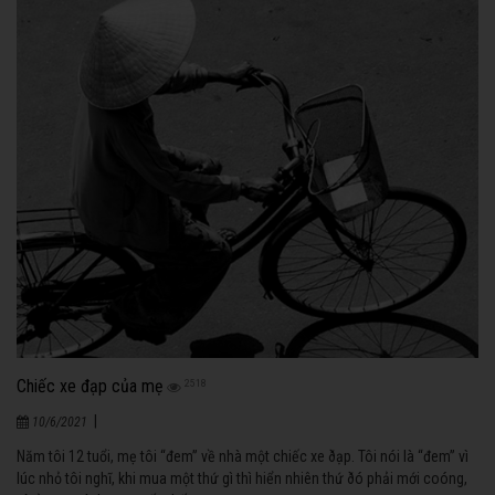
Chiếc xe đạp của mẹ
2518
|
10/6/2021
Năm tôi 12 tuổi, mẹ tôi “đem” về nhà một chiếc xe ðạp. Tôi nói là “đem” vì
lúc nhỏ tôi nghĩ, khi mua một thứ gì thì hiển nhiên thứ ðó phải mới coóng,