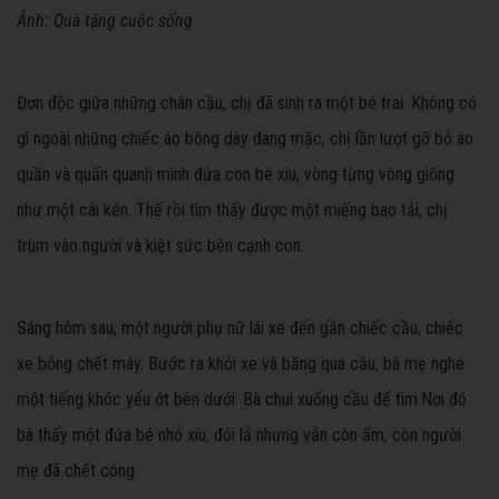
Ảnh: Quà tặng cuộc sống
Đơn độc giữa những chân cầu, chị đã sinh ra một bé trai. Không có
gì ngoài những chiếc áo bông dày đang mặc, chị lần lượt gỡ bỏ áo
quần và quấn quanh mình đứa con bé xíu, vòng từng vòng giống
như một cái kén. Thế rồi tìm thấy được một miếng bao tải, chị
trùm vào người và kiệt sức bên cạnh con.
Sáng hôm sau, một người phụ nữ lái xe đến gần chiếc cầu, chiếc
xe bỗng chết máy. Bước ra khỏi xe và băng qua cầu, bà mẹ nghe
một tiếng khóc yếu ớt bên dưới. Bà chui xuống cầu để tìm.Nơi đó
bà thấy một đứa bé nhỏ xíu, đói lả nhưng vẫn còn ấm, còn người
mẹ đã chết cóng.