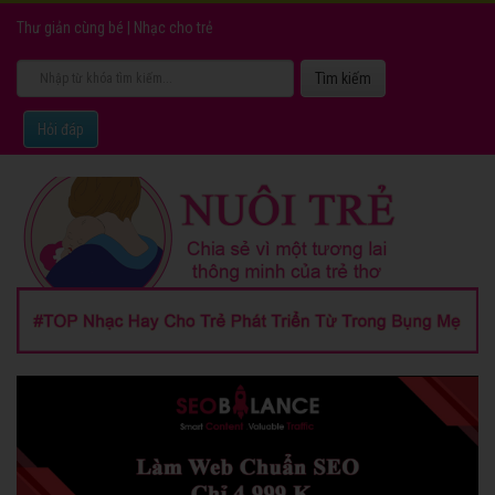
Thư giản cùng bé
|
Nhạc cho trẻ
Hỏi đáp