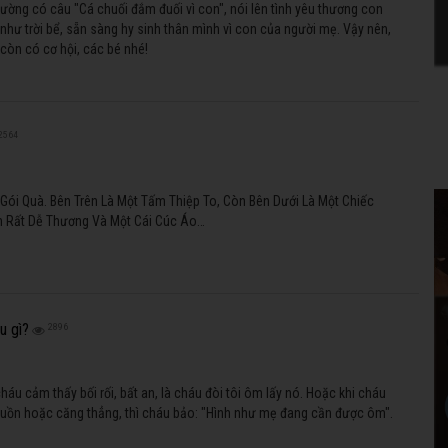
ường có câu "Cá chuối đắm đuối vì con", nói lên tình yêu thương con
 như trời bể, sẵn sàng hy sinh thân mình vì con của người mẹ. Vậy nên,
còn có cơ hội, các bé nhé!
2564
 Gói Quà. Bên Trên Là Một Tấm Thiệp To, Còn Bên Dưới Là Một Chiếc
n Rất Dễ Thương Và Một Cái Cúc Áo…
u gì?
2896
cháu cảm thấy bối rối, bất an, là cháu đòi tôi ôm lấy nó. Hoặc khi cháu
 buồn hoặc căng thẳng, thì cháu bảo: "Hình như mẹ đang cần được ôm".