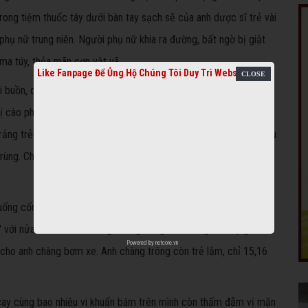
ng tiệm thuốc tây dưới bàn tay sạch sẽ của anh dược sĩ trẻ vài
phụ nữ trung niên. Người phụ nữ khia ra đường, bất ngờ bị giật
 ma túy, thỏa mãn cơn vật vã.
Like Fanpage Để Ủng Hộ Chúng Tôi Duy Trì Website
 buồn, qua tay bao người: chị hàng cá, người quét rác... Có lần,
cào phải mảnh thủy tinh. Rồi tờ bạc đến tay chị bán chè. Chị
rắng trẻo. Khi về đến nhà, mẹ cô bé nhìn thấy tờ tiền đen đủi, cáu
trùng. Chị giật lấy tờ bạc trên tay cô bé, vô tình làm nó rách đôi
uống cống. Sáng hôm sau, một cụ già đi ngang qua, nhặt lấy nửa
 với nửa tờ tiền khác bằng miếng băng keo trong. Khi cụ già đi
Powered by
netcore.vn
g cho anh chàng bơm xe. Anh chàng trông còn trẻ lắm, chỉ 15,16
a, cay cùng bao nhiêu vi khuẩn bám trên mình còn thấm đẫm vị mặn