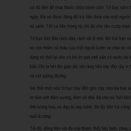
có đủ tiền để mua thuốc chữa bệnh cảm. Tờ bạc nằm tro
ngày. Rồi nó được dùng để trả tiền thừa cho một người 
túi xách. Tất cả tiền trong túi chỉ đủ cho tên cướp mua
Tờ bạc bắt đầu rách dần, rách vài lỗ nhỏ. Nó trải bao vui
nó còn thấm cả máu của một người lượm ve chai do chị 
dùng nó thối lại cho cô bé ăn quà xinh xắn có nước da t
bẩn. Chị ta hét lên giận dữ, nói rằng tiền này đầy rẫy vi 
và vứt xuống đường.
Gió thổi một nửa tờ bạc bay đến gốc cây, nửa kia bay x
tờ tiền ướt đẫm sương, đem về nhà. Bà cho nó "kết hôn"
lĩnh lương hưu, xe đạp bị xẹp bánh. Bà lấy tiền trả côn
tuổi là cùng.
Tối đó, đồng tiền với đủ mùi thơm, thối, hôi, tanh, chu