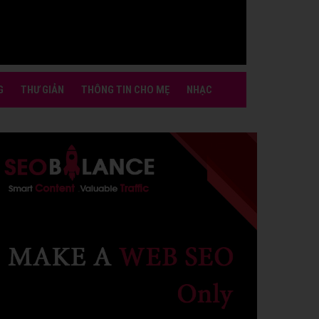
G
THƯ GIẢN
THÔNG TIN CHO MẸ
NHẠC