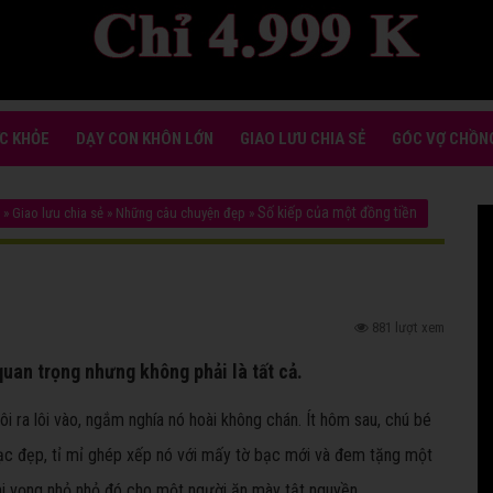
C KHỎE
DẠY CON KHÔN LỚN
GIAO LƯU CHIA SẺ
GÓC VỢ CHỒN
Số kiếp của một đồng tiền
»
Giao lưu chia sẻ
»
Những câu chuyện đẹp
»
881 lượt xem
quan trọng nhưng không phải là tất cả.
 ra lôi vào, ngắm nghía nó hoài không chán. Ít hôm sau, chú bé
ạc đẹp, tỉ mỉ ghép xếp nó với mấy tờ bạc mới và đem tặng một
hi vọng nhỏ nhỏ đó cho một người ăn mày tật nguyền.