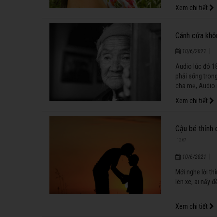
Xem chi tiết
Cánh cửa khô
|
10/6/2021
Audio lúc đó 18
phải sống trong
cha mẹ, Audio 
Xem chi tiết
Cậu bé thỉnh 
1267
|
10/6/2021
Mới nghe lời th
lên xe, ai nấy đ
Xem chi tiết