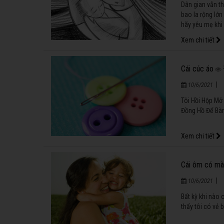
Dân gian vẫn th
bao la rộng lớn
hãy yêu mẹ khi 
Xem chi tiết
Cái cúc áo
|
10/6/2021
Tôi Hồi Hộp Mở
Đồng Hồ Để Bà
Xem chi tiết
Cái ôm có mà
|
10/6/2021
Bất kỳ khi nào 
thấy tôi có vẻ