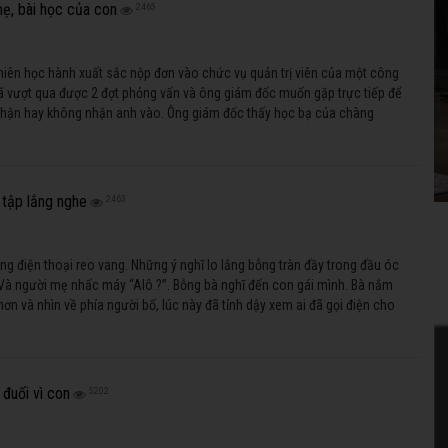
ẹ, bài học của con
2465
niên học hành xuất sắc nộp đơn vào chức vụ quản trị viên của một công
 đã vượt qua được 2 đợt phỏng vấn và ông giám đốc muốn gặp trực tiếp để
nhận hay không nhận anh vào. Ông giám đốc thấy học bạ của chàng
 cả đều tốt, từ bậc trung học đến các chương trình nghiên cứu sau đại
uất sắc, không năm nào mà anh không hoàn thành vượt bậc.
tập lắng nghe
2463
g điện thoại reo vang. Những ý nghĩ lo lắng bỗng tràn đầy trong đầu óc
Và người mẹ nhấc máy “Alô ?”. Bỗng bà nghĩ đến con gái mình. Bà nắm
ơn và nhìn về phía người bố, lúc này đã tỉnh dậy xem ai đã gọi điện cho
đuối vì con
5202