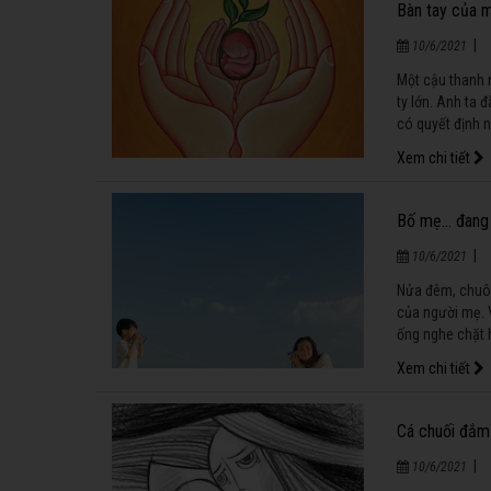
Bàn tay của m
|
10/6/2021
Một cậu thanh 
ty lớn. Anh ta
có quyết định 
thanh niên, tất
Xem chi tiết
học cũng đều x
Bố mẹ… đang 
|
10/6/2021
Nửa đêm, chuôn
của người mẹ. 
ống nghe chặt h
vợ mình.
Xem chi tiết
Cá chuối đắm 
|
10/6/2021