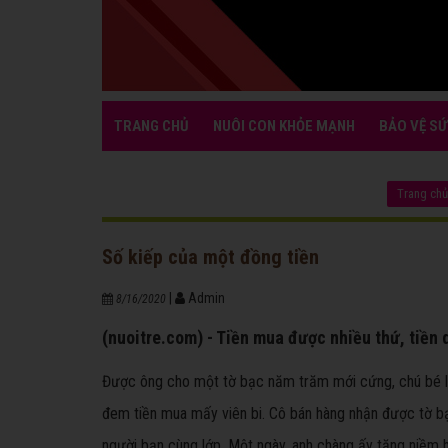
TRANG CHỦ
NUÔI CON KHỎE MẠNH
BẢO VỆ SỨ
Trang chủ
Số kiếp của một đồng tiền
|
Admin
8/16/2020
(nuoitre.com) - Tiền mua được nhiều thứ, tiền 
Được ông cho một tờ bạc năm trăm mới cứng, chú bé lôi
đem tiền mua mấy viên bi. Cô bán hàng nhận được tờ b
người bạn cùng lớp. Một ngày, anh chàng ấy tặng niềm 