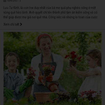
|
10/6/2021
Lưu Tư Kinh, là con trai duy nhất của bà mẹ quả phụ nghèo sống ở một
vùng quê hẻo lánh. Anh quyết chí lên thành phố làm ăn kiếm sống và có
thể giúp được mẹ già nơi quê nhà. Công việc và những lo toan của cuộc
sống hằng ngày chẳng bao giờ dứt… Vì vậy, cho dù trong lòng lúc nào
Xem chi tiết
cũng đầy nhớ thương mẹ già nhưng chẳng mấy khi anh thu xếp được thời
gian để về thăm mẹ.