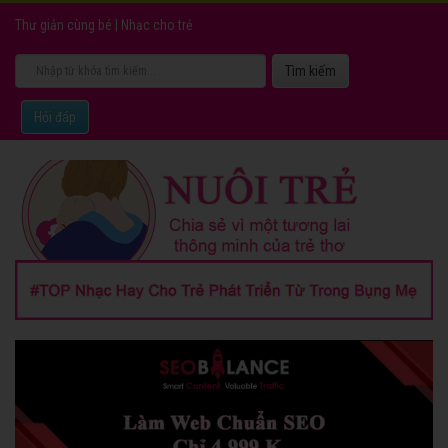
Thư giản cùng bé
|
Nhạc cho trẻ
Hỏi đáp