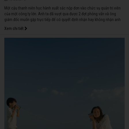
Một cậu thanh niên học hành xuất sắc nộp đơn vào chức vụ quản trị viên
của một công ty lớn. Anh ta đã vượt qua được 2 đợt phỏng vấn và ông
giám đốc muốn gặp trực tiếp để có quyết định nhận hay không nhận anh
vào. Ông giám đốc thấy học bạ của chàng thanh niên, tất cả đều tốt, từ bậc
Xem chi tiết
trung học đến các chương trình nghiên cứu sau đại học cũng đều xuất sắc,
không năm nào mà anh không hoàn thành vượt bậc.