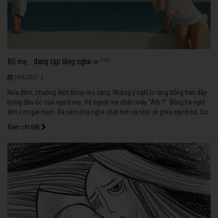
Bố mẹ… đang tập lắng nghe
2463
|
10/6/2021
Nửa đêm, chuông điện thoại reo vang. Những ý nghĩ lo lắng bỗng tràn đầy
trong đầu óc của người mẹ. Và người mẹ nhấc máy “Alô ?”. Bỗng bà nghĩ
đến con gái mình. Bà nắm ống nghe chặt hơn và nhìn về phía người bố, lúc
này đã tỉnh dậy xem ai đã gọi điện cho vợ mình.
Xem chi tiết