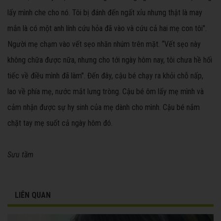
lấy mình che cho nó. Tôi bị đánh đến ngất xỉu nhưng thật là may
mắn là có một anh lính cứu hỏa đã vào và cứu cả hai mẹ con tôi".
Người mẹ chạm vào vết sẹo nhăn nhúm trên mặt. “Vết sẹo này
không chữa được nữa, nhưng cho tới ngày hôm nay, tôi chưa hề hối
tiếc về điều mình đã làm". Đến đây, cậu bé chạy ra khỏi chỗ nấp,
lao về phía mẹ, nước mắt lưng tròng. Cậu bé ôm lấy mẹ mình và
cảm nhận được sự hy sinh của mẹ dành cho mình. Cậu bé nắm
chặt tay mẹ suốt cả ngày hôm đó.
Sưu tầm
LIÊN QUAN