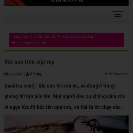
Trang chủ
»
Giao lưu chia sẻ
»
Những câu chuyện đẹp
»
Vết sẹo trên mặt mẹ
Vết sẹo trên mặt mẹ
|
Admin
821 lượt xem
8/16/2020
(nuoitre.com) - Khi con tôi còn bé, nó đang ở trong
phòng thì lửa bốc lên. Mọi người đều sợ không dám vào
vì ngọn lửa đã bốc lên quá cao, và thế là tôi chạy vào.