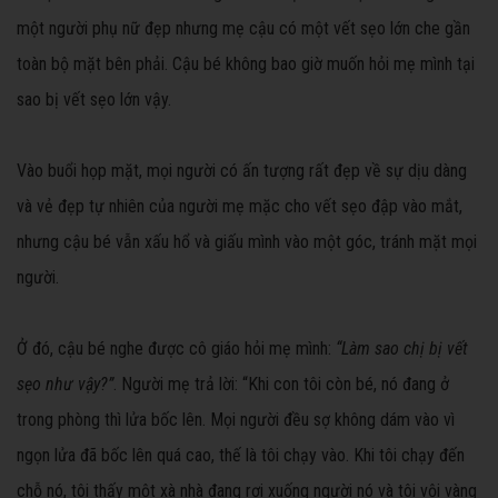
một người phụ nữ đẹp nhưng mẹ cậu có một vết sẹo lớn che gần
toàn bộ mặt bên phải. Cậu bé không bao giờ muốn hỏi mẹ mình tại
sao bị vết sẹo lớn vậy.
Vào buổi họp mặt, mọi người có ấn tượng rất đẹp về sự dịu dàng
và vẻ đẹp tự nhiên của người mẹ mặc cho vết sẹo đập vào mắt,
nhưng cậu bé vẫn xấu hổ và giấu mình vào một góc, tránh mặt mọi
người.
Ở đó, cậu bé nghe được cô giáo hỏi mẹ mình:
“Làm sao chị bị vết
sẹo như vậy?”
. Người mẹ trả lời: “Khi con tôi còn bé, nó đang ở
trong phòng thì lửa bốc lên. Mọi người đều sợ không dám vào vì
ngọn lửa đã bốc lên quá cao, thế là tôi chạy vào. Khi tôi chạy đến
chỗ nó, tôi thấy một xà nhà đang rơi xuống người nó và tôi vội vàng