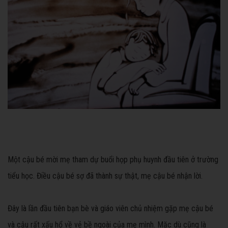
Một cậu bé mời mẹ tham dự buổi họp phụ huynh đầu tiên ở trường
tiểu học. Điều cậu bé sợ đã thành sự thật, mẹ cậu bé nhận lời.
Đây là lần đầu tiên bạn bè và giáo viên chủ nhiệm gặp mẹ cậu bé
và cậu rất xấu hổ về vẻ bề ngoài của mẹ mình. Mặc dù cũng là