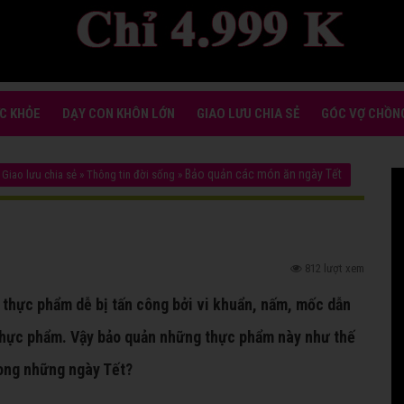
C KHỎE
DẠY CON KHÔN LỚN
GIAO LƯU CHIA SẺ
GÓC VỢ CHỒN
Bảo quản các món ăn ngày Tết
»
Giao lưu chia sẻ
»
Thông tin đời sống
»
812 lượt xem
, thực phẩm dễ bị tấn công bởi vi khuẩn, nấm, mốc dẫn
thực phẩm. Vậy bảo quản những thực phẩm này như thế
rong những ngày Tết?