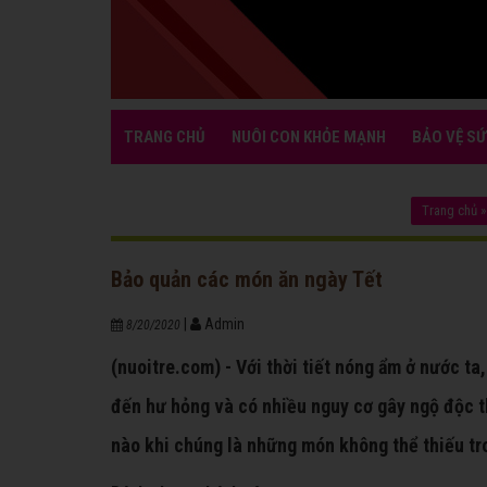
TRANG CHỦ
NUÔI CON KHỎE MẠNH
BẢO VỆ SỨ
Trang chủ
Bảo quản các món ăn ngày Tết
|
Admin
8/20/2020
(nuoitre.com) - Với thời tiết nóng ẩm ở nước ta
đến hư hỏng và có nhiều nguy cơ gây ngộ độc 
nào khi chúng là những món không thể thiếu t