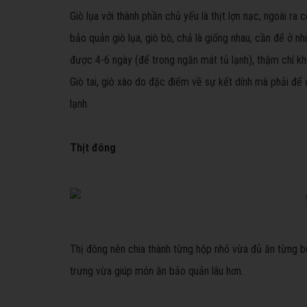
Giò lụa với thành phần chủ yếu là thịt lợn nạc, ngoài ra
bảo quản giò lụa, giò bò, chả là giống nhau, cần để ở n
được 4-6 ngày (để trong ngăn mát tủ lạnh), thậm chí k
Giò tai, giò xào do đặc điểm về sự kết dính mà phải để 
lạnh.
Thịt đông
Thị đông nên chia thành từng hộp nhỏ vừa đủ ăn từng b
trưng vừa giúp món ăn bảo quản lâu hơn.