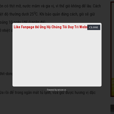
 còn có thịt mỡ, nước mắm và gia vị, vì thế giò không để lâu. Cách
0
hiệt độ thường dưới 25
C. Khi bảo quản đúng cách, giò sẽ giữ
hoảng 10 ngày (để ở ngăn đá).
Like Fanpage Để Ủng Hộ Chúng Tôi Duy Trì Website
ở nhiệt độ mát, lạnh, vì vậy, để bảo quản, nên để vào ngăn mát tủ
Powered by
netcore.vn
ữa rồi để trong ngăn mát tủ lạnh, vừa giữ được hương vị đặc