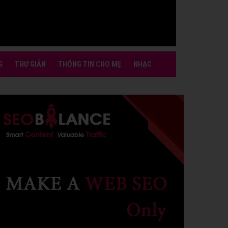
G
THƯ GIẢN
THÔNG TIN CHO MẸ
NHẠC