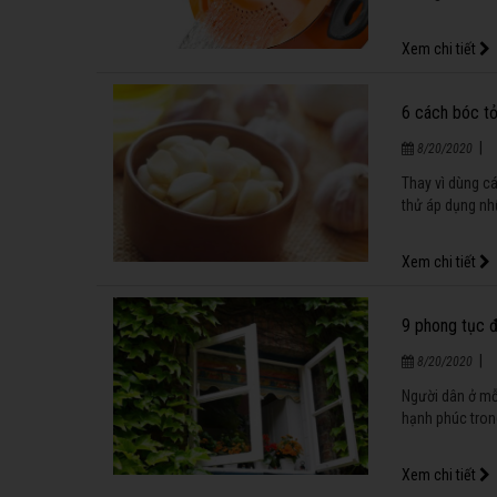
Xem chi tiết
6 cách bóc tỏ
|
8/20/2020
Thay vì dùng cá
thử áp dụng nh
Xem chi tiết
9 phong tục đo
|
8/20/2020
Người dân ở mỗi
hạnh phúc tro
Xem chi tiết