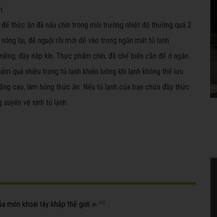
m.
để thức ăn đã nấu chín trong môi trường nhiệt độ thường quá 2
óng lại, để nguội rồi mới để vào trong ngăn mát tủ lạnh.
iêng, đậy nắp kín. Thực phẩm chín, đã chế biến cần để ở ngăn
ẩm quá nhiều trong tủ lạnh khiến luồng khí lạnh không thể lưu
ể tăng cao, làm hỏng thức ăn. Nếu tủ lạnh của bạn chứa đầy thức
 xuyên vệ sinh tủ lạnh.
ủa món khoai tây khắp thế giới
950