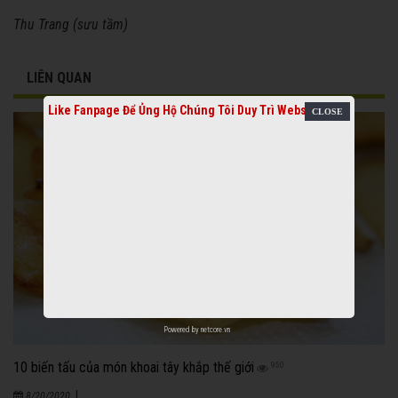
Thu Trang (sưu tầm)
LIÊN QUAN
Like Fanpage Để Ủng Hộ Chúng Tôi Duy Trì Website
Powered by
netcore.vn
10 biến tấu của món khoai tây khắp thế giới
950
|
8/20/2020