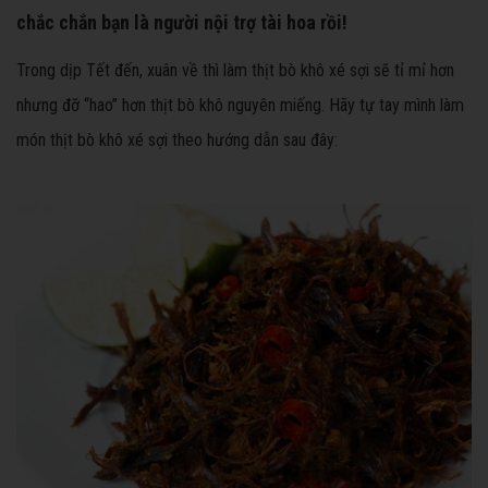
chắc chắn bạn là người nội trợ tài hoa rồi!
Trong dịp Tết đến, xuân về thì làm thịt bò khô xé sợi sẽ tỉ mỉ hơn
nhưng đỡ “hao” hơn thịt bò khô nguyên miếng. Hãy tự tay mình làm
món thịt bò khô xé sợi theo hướng dẫn sau đây: