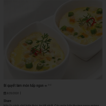
Bí quyết làm món hấp ngon
842
|
8/20/2020
Share
Hấp là cách chế biến thức ăn tốt nhất. Các món hấp thường ngon miệng,