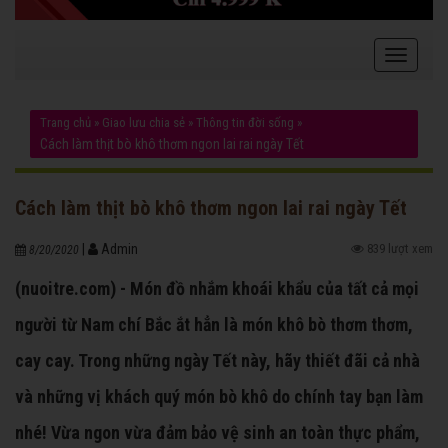
Trang chủ
»
Giao lưu chia sẻ
»
Thông tin đời sống
»
Cách làm thịt bò khô thơm ngon lai rai ngày Tết
Cách làm thịt bò khô thơm ngon lai rai ngày Tết
|
Admin
839 lượt xem
8/20/2020
(nuoitre.com) - Món đồ nhắm khoái khẩu của tất cả mọi
người từ Nam chí Bắc ắt hẳn là món khô bò thơm thơm,
cay cay. Trong những ngày Tết này, hãy thiết đãi cả nhà
và những vị khách quý món bò khô do chính tay bạn làm
nhé! Vừa ngon vừa đảm bảo vệ sinh an toàn thực phẩm,