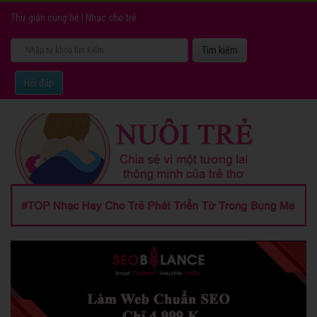
Thư giản cùng bé
|
Nhạc cho trẻ
Hỏi đáp