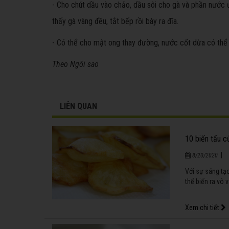
- Cho chút dầu vào chảo, dầu sôi cho gà và phần nước 
thấy gà vàng đều, tắt bếp rồi bày ra đĩa.
- Có thể cho mật ong thay đường, nước cốt dừa có thể 
Theo Ngôi sao
LIÊN QUAN
10 biến tấu c
|
8/20/2020
Với sự sáng tạo
thể biến ra vô 
Xem chi tiết