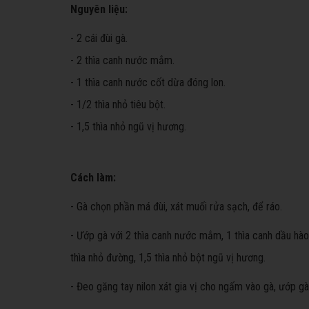
Nguyên liệu:
- 2 cái đùi gà
.
- 2 thìa canh nước mắm.
- 1 thìa canh nước cốt dừa đóng lon.
- 1/2 thìa nhỏ tiêu bột.
- 1,5 thìa nhỏ ngũ vị hương.
Cách làm:
- Gà chọn phần má đùi, xát muối rửa sạch, để ráo.
- Ướp gà với 2 thìa canh nước mắm, 1 thìa canh dầu hào,
thìa nhỏ đường, 1,5 thìa nhỏ bột ngũ vị hương.
- Đeo găng tay nilon xát gia vị cho ngấm vào gà, ướp g