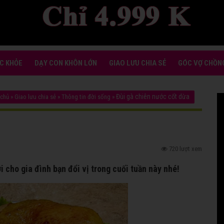
C KHỎE
DẠY CON KHÔN LỚN
GIAO LƯU CHIA SẺ
GÓC VỢ CHỒN
Đùi gà chiên nước cốt dừa
 chủ
»
Giao lưu chia sẻ
»
Thông tin đời sống
»
720 lượt xem
 cho gia đình bạn đổi vị trong cuối tuần này nhé!