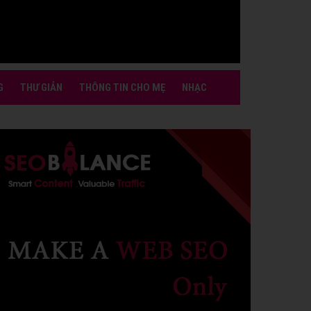
G
THƯ GIẢN
THÔNG TIN CHO MẸ
NHẠC