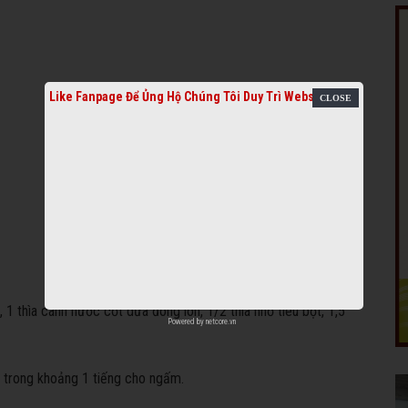
Like Fanpage Để Ủng Hộ Chúng Tôi Duy Trì Website
 1 thìa canh nước cốt dừa đóng lon, 1/2 thìa nhỏ tiêu bột, 1,5
Powered by
netcore.vn
à trong khoảng 1 tiếng cho ngấm.