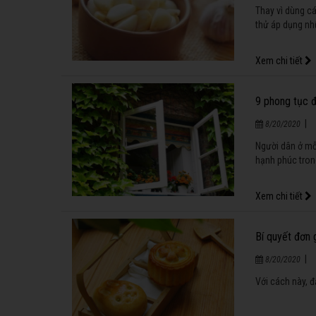
Thay vì dùng cá
thử áp dụng nh
Xem chi tiết
9 phong tục đo
|
8/20/2020
Người dân ở mỗi
hạnh phúc tro
Xem chi tiết
Bí quyết đơn
|
8/20/2020
Với cách này, 