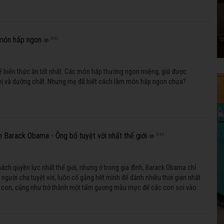
 món hấp ngon
842
ế biến thức ăn tốt nhất. Các món hấp thường ngon miệng, giữ được
ị và dưỡng chất. Nhưng mẹ đã biết cách làm món hấp ngon chưa?
n Barack Obama - Ông bố tuyệt vời nhất thế giới
846
ách quyền lực nhất thế giới, nhưng ở trong gia đình, Barack Obama chỉ
 người cha tuyệt vời, luôn cố gắng hết mình để dành nhiều thời gian nhất
 con, cũng như trở thành một tấm gương mẫu mực để các con soi vào.