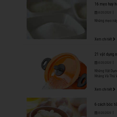
16 mẹo hay h
|
8/20/2020
Những mẹo này 
Xem chi tiết
21 vật dụng n
|
8/20/2020
Những Vật Dụng
Nhàng Và Thú V
Xem chi tiết
6 cách bóc tỏ
|
8/20/2020