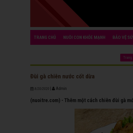
TRANG CHỦ
NUÔI CON KHỎE MẠNH
BẢO VỆ SỨ
Trang
Đùi gà chiên nước cốt dừa
|
Admin
8/20/2020
(nuoitre.com) - Thêm một cách chiên đùi gà mới