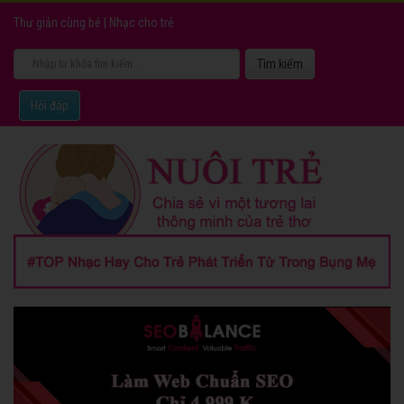
Thư giản cùng bé
|
Nhạc cho trẻ
Hỏi đáp