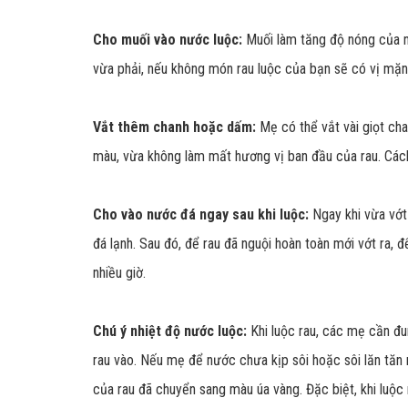
Cho muối vào nước luộc:
Muối làm tăng độ nóng của nư
vừa phải, nếu không món rau luộc của bạn sẽ có vị mặn
Vắt thêm chanh hoặc dấm:
Mẹ có thể vắt vài giọt ch
màu, vừa không làm mất hương vị ban đầu của rau. Các
Cho vào nước đá ngay sau khi luộc:
Ngay khi vừa vớt 
đá lạnh. Sau đó, để rau đã nguội hoàn toàn mới vớt ra, 
nhiều giờ.
Chú ý nhiệt độ nước luộc:
Khi luộc rau, các mẹ cần đun
rau vào. Nếu mẹ để nước chưa kịp sôi hoặc sôi lăn tăn 
của rau đã chuyển sang màu úa vàng. Đặc biệt, khi luộc