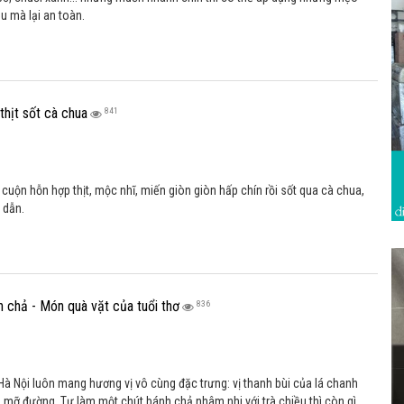
ệu mà lại an toàn.
thịt sốt cà chua
841
 cuộn hỗn hợp thịt, mộc nhĩ, miến giòn giòn hấp chín rồi sốt qua cà chua,
 dẫn.
 chả - Món quà vặt của tuổi thơ
836
à Nội luôn mang hương vị vô cùng đặc trưng: vị thanh bùi của lá chanh
 mỡ đường. Tự làm một chút bánh chả nhâm nhi với trà chiều thì còn gì