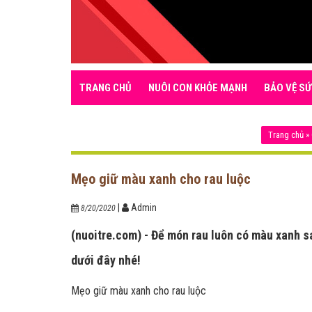
TRANG CHỦ
NUÔI CON KHỎE MẠNH
BẢO VỆ SỨ
Trang chủ
»
Mẹo giữ màu xanh cho rau luộc
|
Admin
8/20/2020
(nuoitre.com) - Để món rau luôn có màu xanh s
dưới đây nhé!
Mẹo giữ màu xanh cho rau luộc