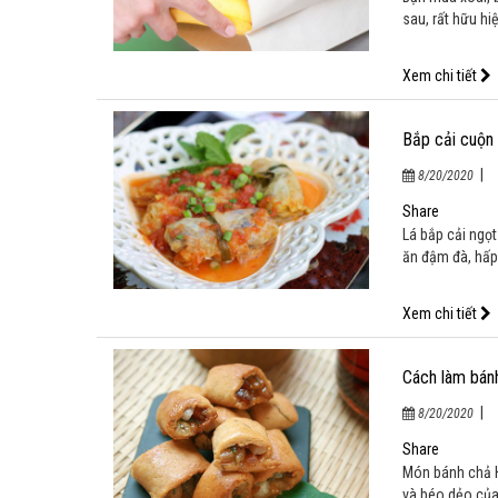
sau, rất hữu hi
Xem chi tiết
Bắp cải cuộn 
|
8/20/2020
Share
Lá bắp cải ngọt
ăn đậm đà, hấp
Xem chi tiết
Cách làm bánh
|
8/20/2020
Share
Món bánh chả H
và béo dẻo của