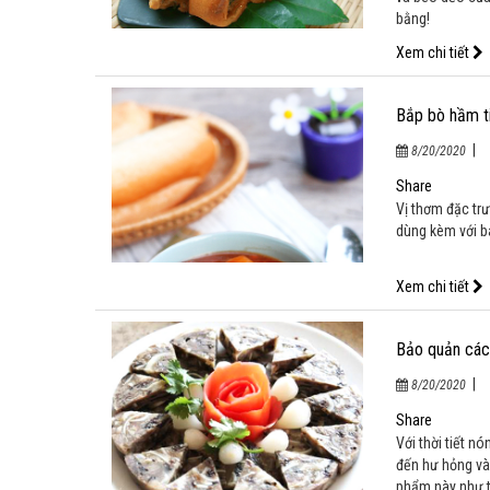
bằng!
Xem chi tiết
Bắp bò hầm t
|
8/20/2020
Share
Vị thơm đặc trư
dùng kèm với b
Xem chi tiết
Bảo quản các
|
8/20/2020
Share
Với thời tiết n
đến hư hỏng và
phẩm này như t