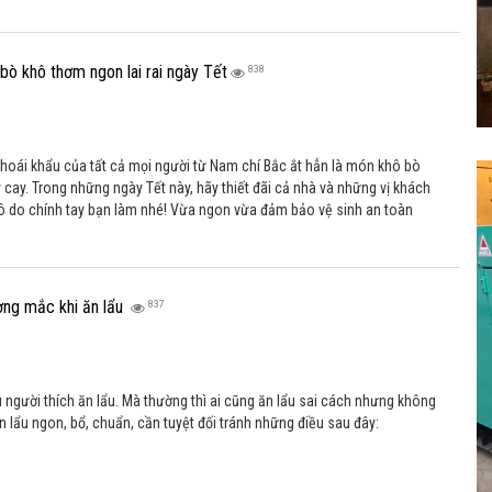
 bò khô thơm ngon lai rai ngày Tết
838
oái khẩu của tất cả mọi người từ Nam chí Bắc ắt hẳn là món khô bò
cay. Trong những ngày Tết này, hãy thiết đãi cả nhà và những vị khách
 do chính tay bạn làm nhé! Vừa ngon vừa đảm bảo vệ sinh an toàn
 chắn bạn là người nội trợ tài hoa rồi!
ờng mắc khi ăn lẩu
837
 người thích ăn lẩu. Mà thường thì ai cũng ăn lẩu sai cách nhưng không
n lẩu ngon, bổ, chuẩn, cần tuyệt đối tránh những điều sau đây: