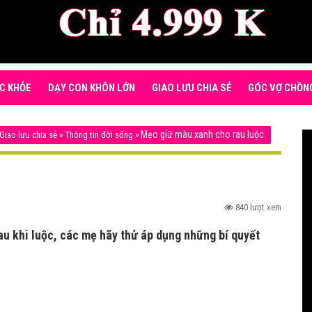
C KHỎE
DẠY CON KHÔN LỚN
GIAO LƯU CHIA SẺ
GÓC VỢ CHỒN
Mẹo giữ màu xanh cho rau luộc
Giao lưu chia sẻ
»
Thông tin đời sống
»
840 lượt xem
au khi luộc, các mẹ hãy thử áp dụng những bí quyết