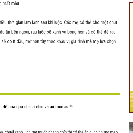
hừ, mất màu.
iều thời gian làm lạnh sau khi luộc. Các mẹ có thể cho một chút
Like Fanpage Để Ủng Hộ Chúng Tôi Duy Trì Website
dầu ăn bên ngoài, rau luộc sẽ xanh và bóng hơn và có thể để rau
 sẽ có ít dầu, mỡ nên tùy theo khẩu vị gia đình mà mẹ lựa chọn
Powered by
netcore.vn
ản để hoa quả nhanh chín và an toàn
882
bơ, chuối xanh... nhưng muốn nhanh chín thì có thể áp dụng những mẹo