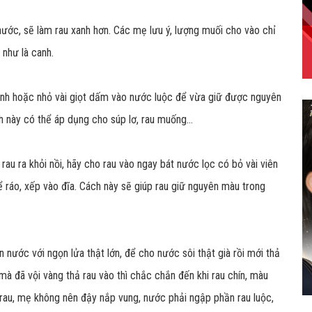
ớc, sẽ làm rau xanh hơn. Các mẹ lưu ý, lượng muối cho vào chỉ
 như là canh.
anh hoặc nhỏ vài giọt dấm vào nước luộc để vừa giữ được nguyên
h này có thể áp dụng cho súp lơ, rau muống…
rau ra khỏi nồi, hãy cho rau vào ngay bát nước lọc có bỏ vài viên
để ráo, xếp vào đĩa. Cách này sẽ giúp rau giữ nguyên màu trong
 nước với ngọn lửa thật lớn, để cho nước sôi thật già rồi mới thả
mà đã vội vàng thả rau vào thì chắc chắn đến khi rau chín, màu
 rau, mẹ không nên đậy nắp vung, nước phải ngập phần rau luộc,