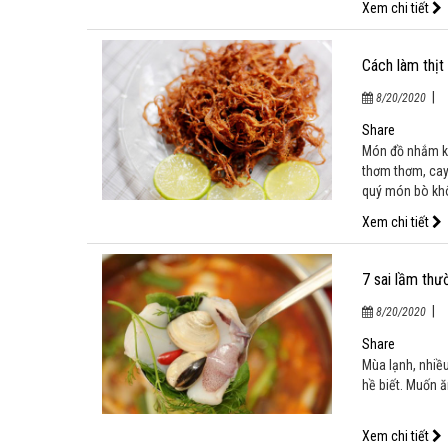
Xem chi tiết
Cách làm thịt
|
8/20/2020
Share
Món đồ nhắm kh
thơm thơm, cay 
quý món bò khô
thực phẩm, chắc
Xem chi tiết
7 sai lầm thư
|
8/20/2020
Share
Mùa lạnh, nhiều
hề biết. Muốn ă
Xem chi tiết