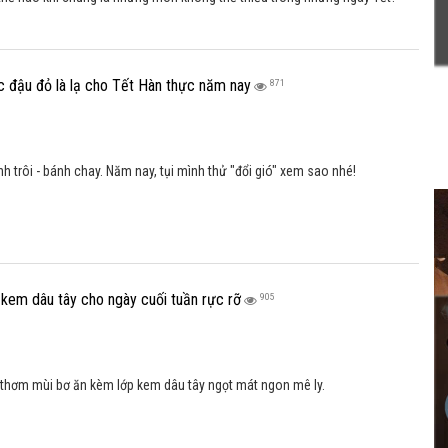
c đậu đỏ là lạ cho Tết Hàn thực năm nay
871
 trôi - bánh chay. Năm nay, tụi mình thử "đổi gió" xem sao nhé!
kem dâu tây cho ngày cuối tuần rực rỡ
905
thơm mùi bơ ăn kèm lớp kem dâu tây ngọt mát ngon mê ly.