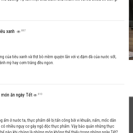
iêu xanh
897
ng của tiêu xanh và thịt bò mềm quyện lẫn với vị đậm đà của nước sốt,
ánh mỳ hay cơm trắng đều ngon.
 món ăn ngày Tết
810
óng ẩm ở nước ta, thực phẩm dễ bị tấn công bởi vi khuẩn, nấm, mốc dẫn
 có nhiều nguy cơ gây ngộ độc thực phẩm. Vậy bảo quản những thực
hế nào khi chúng là những món không thể thiếu trong những ngày Tết?