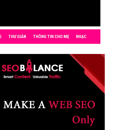
G
THƯ GIẢN
THÔNG TIN CHO MẸ
NHẠC