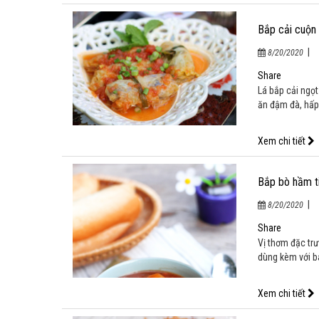
Bắp cải cuộn 
|
8/20/2020
Share
Lá bắp cải ngọt
ăn đậm đà, hấp
Xem chi tiết
Bắp bò hầm t
|
8/20/2020
Share
Vị thơm đặc trư
dùng kèm với b
Xem chi tiết