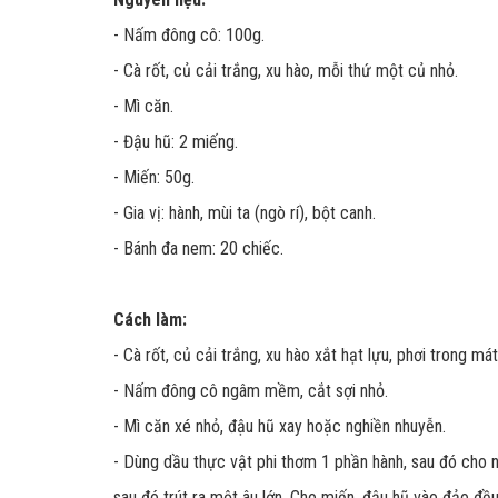
- Nấm đông cô: 100g.
- Cà rốt, củ cải trắng, xu hào, mỗi thứ một củ nhỏ.
- Mì căn.
- Đậu hũ: 2 miếng.
- Miến: 50g.
- Gia vị: hành, mùi ta (ngò rí), bột canh.
- Bánh đa nem: 20 chiếc.
Cách làm:
- Cà rốt, củ cải trắng, xu hào xắt hạt lựu, phơi trong m
- Nấm đông cô ngâm mềm, cắt sợi nhỏ.
- Mì căn xé nhỏ, đậu hũ xay hoặc nghiền nhuyễn.
- Dùng dầu thực vật phi thơm 1 phần hành, sau đó cho n
sau đó trút ra một âu lớn. Cho miến, đậu hũ vào đảo đề