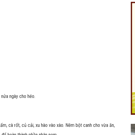
Like Fanpage Để Ủng Hộ Chúng Tôi Duy Trì Website
át nửa ngày cho héo.
Powered by
netcore.vn
ấm, cà rốt, củ cải, xu hào vào xào. Nêm bột canh cho vừa ăn,
u để hoàn thành phần nhân nem.