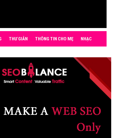
G
THƯ GIẢN
THÔNG TIN CHO MẸ
NHẠC