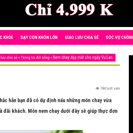
C KHỎE
DẠY CON KHÔN LỚN
GIAO LƯU CHIA SẺ
GÓC VỢ CHỒN
Nem chay đẹp mắt cho ngày Vu Lan
 lưu chia sẻ
»
Thông tin đời sống
»
784 lượt xem
chắc hẳn bạn đã có dự định nấu những món chay vừa
và đãi khách. Món nem chay dưới đây sẽ giúp thực đơn