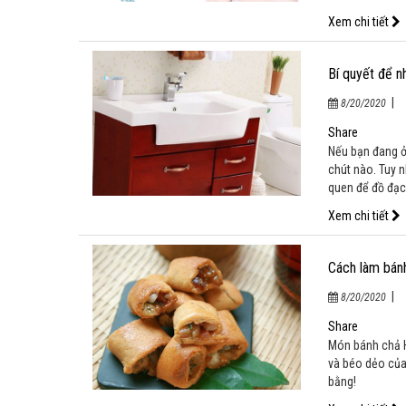
Xem chi tiết
Bí quyết để n
|
8/20/2020
Share
Nếu bạn đang ở
chút nào. Tuy n
quen để đồ đạc
Xem chi tiết
Cách làm bánh
|
8/20/2020
Share
Món bánh chả H
và béo dẻo của
bằng!