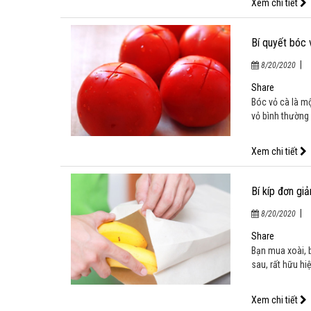
Xem chi tiết
Bí quyết bóc 
|
8/20/2020
Share
Bóc vỏ cà là m
vỏ bình thường 
Xem chi tiết
Bí kíp đơn gi
|
8/20/2020
Share
Bạn mua xoài, 
sau, rất hữu hi
Xem chi tiết