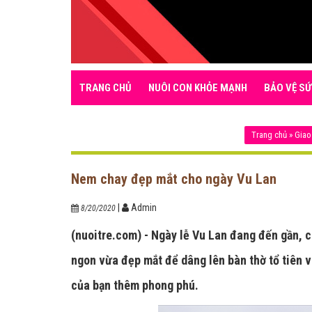
TRANG CHỦ
NUÔI CON KHỎE MẠNH
BẢO VỆ SỨ
Trang chủ
»
Giao
Nem chay đẹp mắt cho ngày Vu Lan
|
Admin
8/20/2020
(nuoitre.com) - Ngày lễ Vu Lan đang đến gần, 
ngon vừa đẹp mắt để dâng lên bàn thờ tổ tiên 
của bạn thêm phong phú.