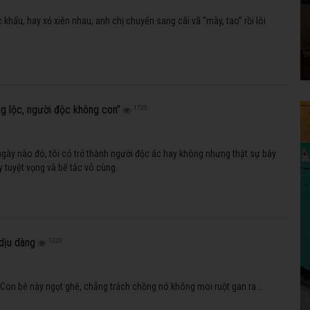
khẩu, hay xỏ xiên nhau, anh chị chuyển sang cãi vã “mày, tao” rồi lôi
g lộc, người độc không con”
1725
ngày nào đó, tôi có trở thành người độc ác hay không nhưng thật sự bây
y tuyệt vọng và bế tắc vô cùng.
 dịu dàng
1220
 Con bé này ngọt ghê, chẳng trách chồng nó không moi ruột gan ra...