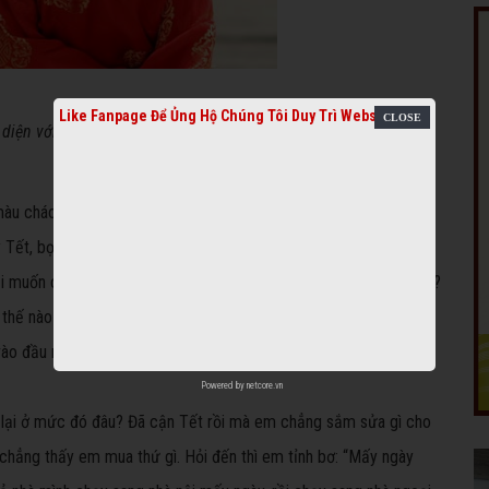
Like Fanpage Để Ủng Hộ Chúng Tôi Duy Trì Website
diện với bạn bè vào đầu năm mới thôi! (Ảnh minh họa)
 cháo lòng, đôi mắt ra vẻ van xin, anh đau lòng lắm! Vợ ơi, sao
Tết, bọn trẻ cũng như người lớn, cần có quần áo đẹp để đi chơi
lại muốn con mình như những đứa trẻ ăn mày trong mấy ngày Tết?
 thế nào đây? Mà lũ con mình có đua đòi gì cho cam, chúng chỉ
vào đầu năm mới thôi mà!
Powered by
netcore.vn
 lại ở mức đó đâu? Đã cận Tết rồi mà em chẳng sắm sửa gì cho
chẳng thấy em mua thứ gì. Hỏi đến thì em tỉnh bơ: “Mấy ngày