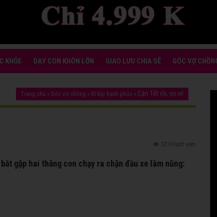
C KHỎE
DẠY CON KHÔN LỚN
GIAO LƯU CHIA SẺ
GÓC VỢ CHỒN
Cận Tết rồi, vợ ơi!
Trang chủ
»
Góc vợ chồng
»
Bí kíp hạnh phúc
»
1210 lượt xem
 bắt gặp hai thằng con chạy ra chặn đầu xe làm nũng: