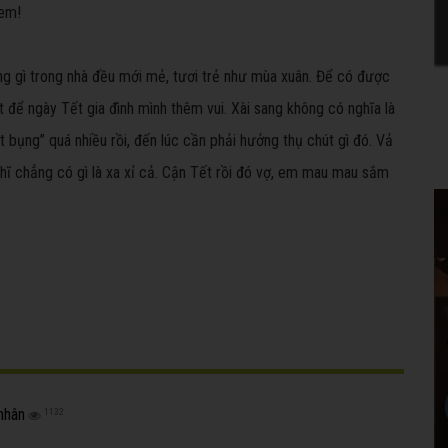
 em!
ng gì trong nhà đều mới mẻ, tươi trẻ như mùa xuân. Để có được
 ít để ngày Tết gia đình mình thêm vui. Xài sang không có nghĩa là
t bụng” quá nhiều rồi, đến lúc cần phải hưởng thụ chút gì đó. Vả
ghĩ chẳng có gì là xa xỉ cả. Cận Tết rồi đó vợ, em mau mau sắm
nhân
1132