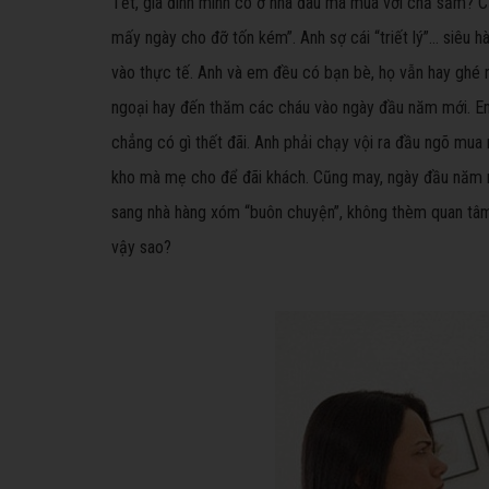
Tết, gia đình mình có ở nhà đâu mà mua với chả sắm? C
mấy ngày cho đỡ tốn kém”. Anh sợ cái “triết lý”… siêu h
vào thực tế. Anh và em đều có bạn bè, họ vẫn hay ghé n
ngoại hay đến thăm các cháu vào ngày đầu năm mới. E
chẳng có gì thết đãi. Anh phải chạy vội ra đầu ngõ mua 
kho mà mẹ cho để đãi khách. Cũng may, ngày đầu năm 
sang nhà hàng xóm “buôn chuyện”, không thèm quan tâ
vậy sao?