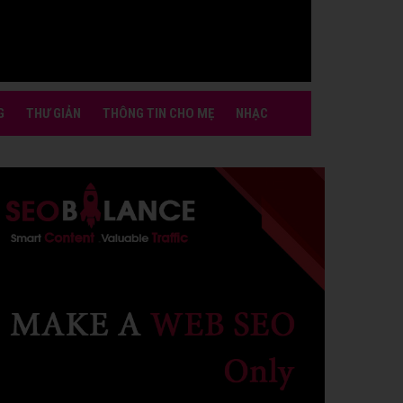
G
THƯ GIẢN
THÔNG TIN CHO MẸ
NHẠC