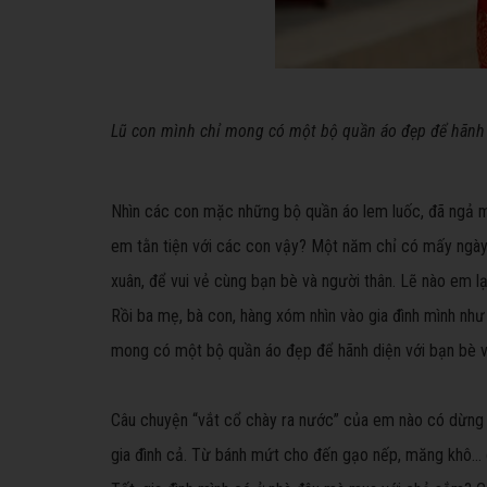
Lũ con mình chỉ mong có một bộ quần áo đẹp để hãnh 
Nhìn các con mặc những bộ quần áo lem luốc, đã ngả màu
em tằn tiện với các con vậy? Một năm chỉ có mấy ngày 
xuân, để vui vẻ cùng bạn bè và người thân. Lẽ nào em 
Rồi ba mẹ, bà con, hàng xóm nhìn vào gia đình mình như
mong có một bộ quần áo đẹp để hãnh diện với bạn bè 
Câu chuyện “vắt cổ chày ra nước” của em nào có dừng
gia đình cả. Từ bánh mứt cho đến gạo nếp, măng khô… 