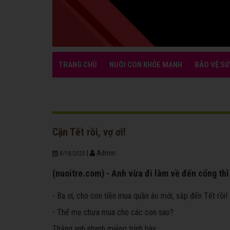
TRANG CHỦ
NUÔI CON KHỎE MẠNH
BẢO VỆ SỨ
Cận Tết rồi, vợ ơi!
|
Admin
8/18/2020
(nuoitre.com) - Anh vừa đi làm về đến cổng thì
- Ba ơi, cho con tiền mua quần áo mới, sắp đến Tết rồi!
- Thế mẹ chưa mua cho các con sao?
Thằng anh nhanh miệng trình bày: