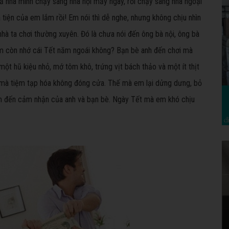
ả nhà mình chạy sang nhà nội mấy ngày, rồi chạy sang nhà ngoại
à tiện của em lắm rồi! Em nói thì dễ nghe, nhưng không chịu nhìn
hà ta chơi thường xuyên. Đó là chưa nói đến ông bà nội, ông bà
m còn nhớ cái Tết năm ngoái không? Bạn bè anh đến chơi mà
một hũ kiệu nhỏ, mớ tôm khô, trứng vịt bách thảo và một ít thịt
mà tiệm tạp hóa không đóng cửa. Thế mà em lại dửng dưng, bỏ
m đến cảm nhận của anh và bạn bè. Ngày Tết mà em khó chịu