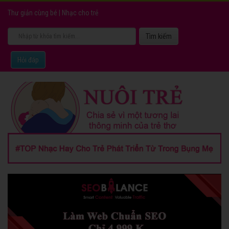
Thư giản cùng bé
|
Nhạc cho trẻ
Hỏi đáp