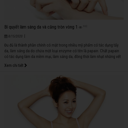
Bí quyết làm sáng da và căng tròn vòng 1
932
|
8/15/2020
Đu đủ là thành phần chính có mặt trong nhiều mỹ phẩm có tác dụng tẩy
da, làm sáng da do chứa một loại enzyme có tên là papain. Chất papain
có tác dụng làm da mềm mại, làm sáng da, đồng thời làm nhạt những vết
tàn nhang cũng như những đốm xuất hiện ở da mặt do tuổi tác. Papain
Xem chi tiết
cũng có tác dụng loại bỏ da chết.