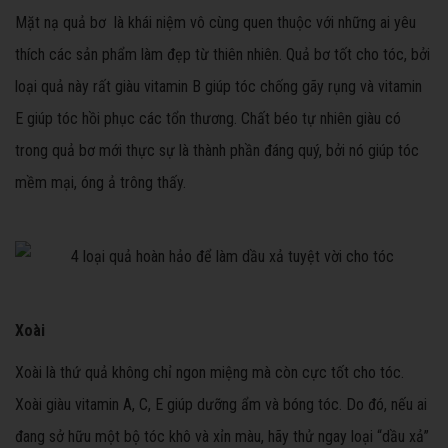
Mặt nạ quả bơ là khái niệm vô cùng quen thuộc với những ai yêu
thích các sản phẩm làm đẹp từ thiên nhiên. Quả bơ tốt cho tóc, bởi
loại quả này rất giàu vitamin B giúp tóc chống gãy rụng và vitamin
E giúp tóc hồi phục các tổn thương. Chất béo tự nhiên giàu có
trong quả bơ mới thực sự là thành phần đáng quý, bởi nó giúp tóc
mềm mại, óng ả trông thấy.
Xoài
Xoài là thứ quả không chỉ ngon miệng mà còn cực tốt cho tóc.
Xoài giàu vitamin A, C, E giúp dưỡng ẩm và bóng tóc. Do đó, nếu ai
đang sở hữu một bộ tóc khô và xỉn màu, hãy thử ngay loại “dầu xả”