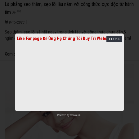
Là phẳng sẹo thâm, sẹo lồi lâu năm với công thức cực độc từ hành
tím
799
|
8/15/2020
Sẹo thâm, sẹo lồi sẽ hết ngay trong tích tắc với công thức chưa đến 5
ngàn đồng từ hành tím và mật ong. Xem công thức ngay nhé các chị em!
Like Fanpage Để Ủng Hộ Chúng Tôi Duy Trì Website
Xem chi tiết
Powered by
netcore.vn