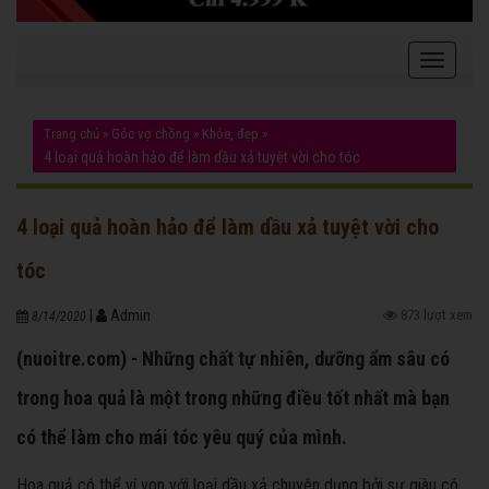
Trang chủ
»
Góc vợ chồng
»
Khỏe, đẹp
»
4 loại quả hoàn hảo để làm dầu xả tuyệt vời cho tóc
4 loại quả hoàn hảo để làm dầu xả tuyệt vời cho
tóc
|
Admin
873 lượt xem
8/14/2020
(nuoitre.com) - Những chất tự nhiên, dưỡng ẩm sâu có
trong hoa quả là một trong những điều tốt nhất mà bạn
có thể làm cho mái tóc yêu quý của mình.
Hoa quả có thể ví von với loại dầu xả chuyên dụng bởi sự giàu có