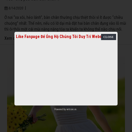
|
8/14/2020
Ở nơi “xa xôi, hẻo lánh”, bàn chân thường chịu thiệt thòi vì ít được “chiều
chuộng” nhất. Thế nên, nếu có lỡ dại mà đặt hai bàn chân đụng vào lỗ mũi
thì ôi thôi một cái mùi nằng nặng tỏa ra khiến ta không thể nào chịu nổi.
Like Fanpage Để Ủng Hộ Chúng Tôi Duy Trì Website
Xem chi tiết
Powered by
netcore.vn