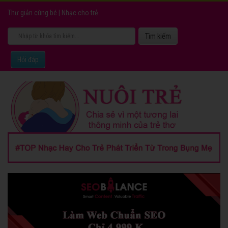
Thư giản cùng bé
|
Nhạc cho trẻ
Hỏi đáp