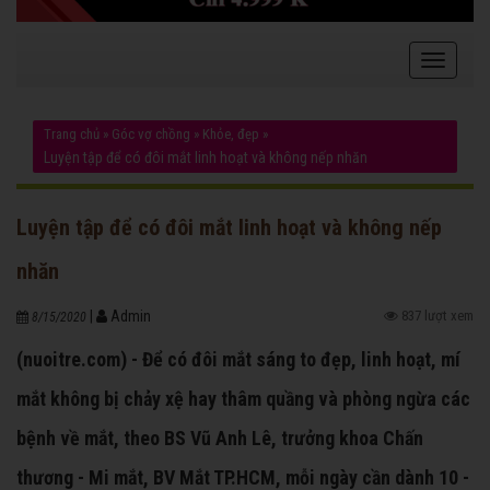
Trang chủ
»
Góc vợ chồng
»
Khỏe, đẹp
»
Luyện tập để có đôi mắt linh hoạt và không nếp nhăn
Luyện tập để có đôi mắt linh hoạt và không nếp
nhăn
|
Admin
837 lượt xem
8/15/2020
(nuoitre.com) - Để có đôi mắt sáng to đẹp, linh hoạt, mí
mắt không bị chảy xệ hay thâm quầng và phòng ngừa các
bệnh về mắt, theo BS Vũ Anh Lê, trưởng khoa Chấn
thương - Mi mắt, BV Mắt TP.HCM, mỗi ngày cần dành 10 -