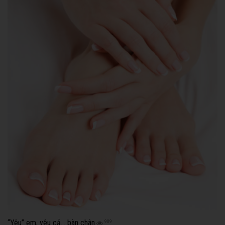
“Yêu” em, yêu cả… bàn chân
909