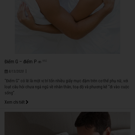
Điểm G – điểm P
992
|
8/13/2020
“Điểm G” có lẽ là một vị trí tốn nhiều giấy mực đậm trên cơ thể phụ nữ, với
loạt câu hỏi chưa ngả ngũ về nhân thân, toạ độ và phương kế “đi vào cuộc
sống”.
Xem chi tiết