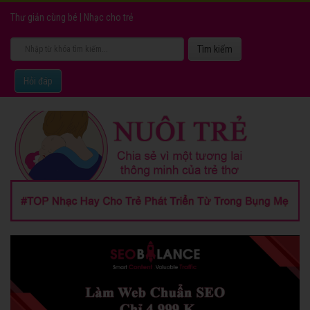
Thư giản cùng bé
|
Nhạc cho trẻ
Hỏi đáp