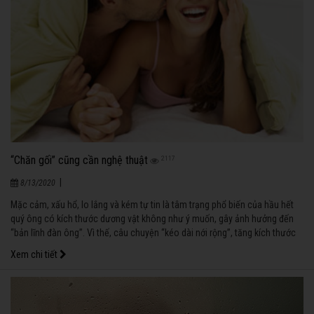
“Chăn gối” cũng cần nghệ thuật
2117
|
8/13/2020
Mặc cảm, xấu hổ, lo lắng và kém tự tin là tâm trạng phổ biến của hầu hết
quý ông có kích thước dương vật không như ý muốn, gây ảnh hưởng đến
“bản lĩnh đàn ông”. Vì thế, câu chuyện “kéo dài nới rộng”, tăng kích thước
luôn được đề cập ở các phòng khám nam khoa, thẩm mỹ viện.
Xem chi tiết