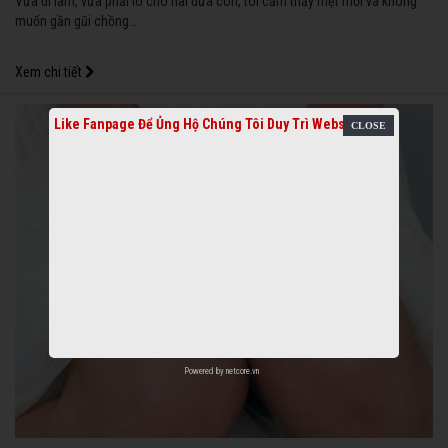
Vừa đi làm, vừa phải lo cho hai đứa con, tôi cảm thấy mệt mỏi và không
muốn gần gũi chồng…
Xem chi tiết
Like Fanpage Để Ủng Hộ Chúng Tôi Duy Trì Website
Powered by
netcore.vn