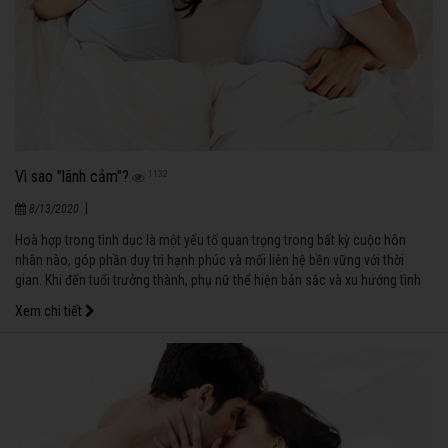
Vì sao "lãnh cảm"?
1132
|
8/13/2020
Hoà hợp trong tình dục là một yếu tố quan trọng trong bất kỳ cuộc hôn
nhân nào, góp phần duy trì hạnh phúc và mối liên hệ bền vững với thời
gian. Khi đến tuổi trưởng thành, phụ nữ thể hiện bản sắc và xu hướng tình
dục, nghĩa là nẩy nở tình cảm và nhu cầu tình dục với người khác phái.
Xem chi tiết