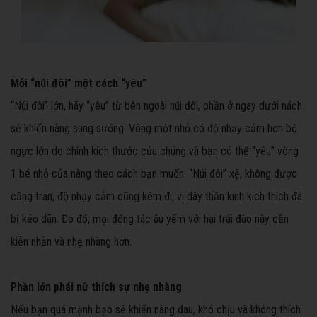
Mỗi “núi đôi” một cách “yêu”
“Núi đôi” lớn, hãy “yêu” từ bên ngoài núi đôi, phần ở ngay dưới nách
sẽ khiến nàng sung sướng. Vòng một nhỏ có độ nhạy cảm hơn bộ
ngực lớn do chính kích thước của chúng và bạn có thể “yêu” vòng
1 bé nhỏ của nàng theo cách bạn muốn. “Núi đôi” xệ, không được
căng tràn, độ nhạy cảm cũng kém đi, vì dây thần kinh kích thích đã
bị kéo dãn. Đo đó, mọi động tác âu yếm với hai trái đào này cần
kiễn nhẫn và nhẹ nhàng hơn.
Phần lớn phái nữ thích sự nhẹ nhàng
Nếu bạn quá mạnh bạo sẽ khiến nàng đau, khó chịu và không thích