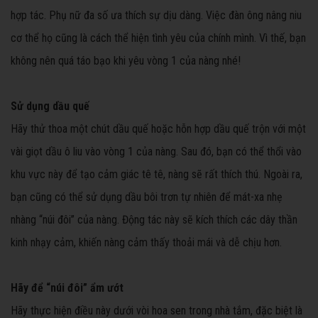
hợp tác. Phụ nữ đa số ưa thích sự dịu dàng. Việc đàn ông nâng niu
cơ thể họ cũng là cách thể hiện tình yêu của chính mình. Vì thế, bạn
không nên quá táo bạo khi yêu vòng 1 của nàng nhé!
Sử dụng dầu quế
Hãy thử thoa một chút dầu quế hoặc hỗn hợp dầu quế trộn với một
vài giọt dầu ô liu vào vòng 1 của nàng. Sau đó, bạn có thể thổi vào
khu vực này để tạo cảm giác tê tê, nàng sẽ rất thích thú. Ngoài ra,
bạn cũng có thể sử dụng dầu bôi trơn tự nhiên để mát-xa nhẹ
nhàng “núi đôi” của nàng. Động tác này sẽ kích thích các dây thần
kinh nhạy cảm, khiến nàng cảm thấy thoải mái và dễ chịu hơn.
Hãy để “núi đôi” ẩm ướt
Hãy thực hiện điều này dưới vòi hoa sen trong nhà tắm, đặc biệt là