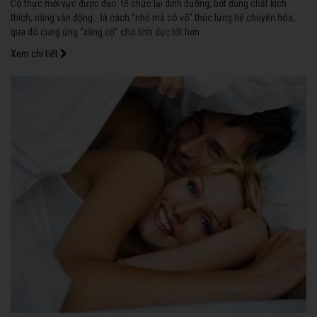
Có thực mới vực được đạo: tổ chức lại dinh dưỡng, bớt dùng chất kích
thích, năng vận động… là cách "nhỏ mà có võ" thúc lưng hệ chuyển hóa,
qua đó cung ứng “xăng cộ” cho tình dục tốt hơn.
Xem chi tiết