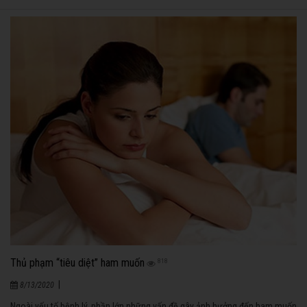
Thủ phạm “tiêu diệt” ham muốn
818
|
8/13/2020
Ngoài yếu tố bệnh lý, phần lớn những vấn đề gây ảnh hưởng đến ham muốn