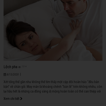
Lệch pha
1214
|
8/13/2020
Xét tổng thể gần như không thể tìm thấy một cặp đôi hoàn hảo “đều bằn
bặn” về chăn gối. May mắn là khoảng chênh “bản lề” trên không nhiều, còn
lại hầu hết là những ca đồng sàng dị mộng hoàn toàn có thể can thiệp với
mức độ khác nhau, từ nhân định thắng thiên đến những kết quả trung
Xem chi tiết
dung, châm chước…