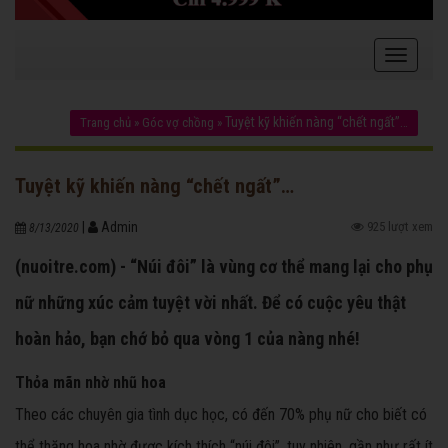
Tuyệt kỹ khiến nàng “chết ngất”…
Trang chủ
»
Góc vợ chồng
»
Tuyệt kỹ khiến nàng “chết ngất”…
|
Admin
925 lượt xem
8/13/2020
(nuoitre.com) - “Núi đôi” là vùng cơ thể mang lại cho phụ
nữ những xúc cảm tuyệt vời nhất. Để có cuộc yêu thật
hoàn hảo, bạn chớ bỏ qua vòng 1 của nàng nhé!
Thỏa mãn nhờ nhũ hoa
Theo các chuyên gia tình dục học, có đến 70% phụ nữ cho biết có
thể thăng hoa nhờ được kích thích “núi đôi”, tuy nhiên, gần như rất ít