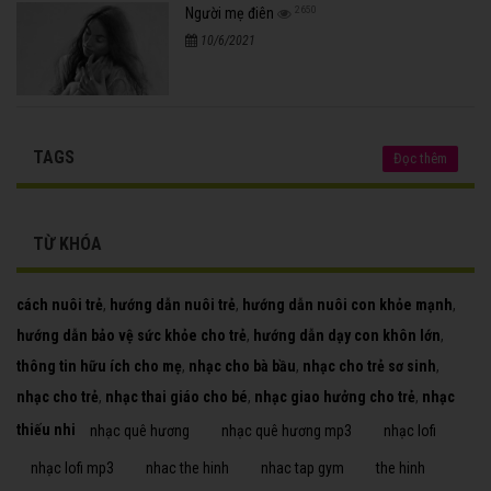
2650
Người mẹ điên
10/6/2021
TAGS
Đọc thêm
TỪ KHÓA
cách nuôi trẻ
,
hướng dẫn nuôi trẻ
,
hướng dẫn nuôi con khỏe mạnh
,
hướng dẫn bảo vệ sức khỏe cho trẻ
,
hướng dẫn dạy con khôn lớn
,
thông tin hữu ích cho mẹ
,
nhạc cho bà bầu
,
nhạc cho trẻ sơ sinh
,
nhạc cho trẻ
,
nhạc thai giáo cho bé
,
nhạc giao hưởng cho trẻ
,
nhạc
thiếu nhi
nhạc quê hương
nhạc quê hương mp3
nhạc lofi
nhạc lofi mp3
nhac the hinh
nhac tap gym
the hinh