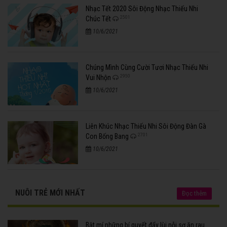
Nhạc Tết 2020 Sôi Động Nhạc Thiếu Nhi
2501
Chúc Tết
10/6/2021
Chúng Mình Cùng Cười Tươi Nhạc Thiếu Nhi
2950
Vui Nhộn
10/6/2021
Liên Khúc Nhạc Thiếu Nhi Sôi Động Đàn Gà
2701
Con Bống Bang
10/6/2021
NUÔI TRẺ MỚI NHẤT
Đọc thêm
Bật mí những bí quyết đẩy lùi nỗi sợ ăn rau