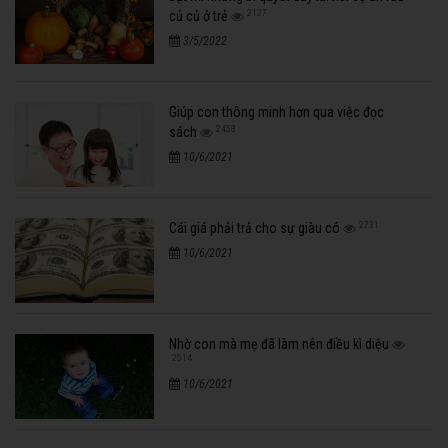
2127
củ củ ở trẻ
3/5/2022
Giúp con thông minh hơn qua việc đọc
2458
sách
10/6/2021
2731
Cái giá phải trả cho sự giàu có
10/6/2021
Nhờ con mà mẹ đã làm nên điều kì diệu
2514
10/6/2021