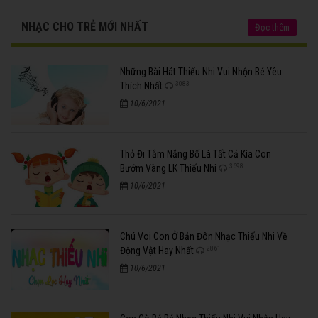
NHẠC CHO TRẺ MỚI NHẤT
Đọc thêm
Những Bài Hát Thiếu Nhi Vui Nhộn Bé Yêu
3083
Thích Nhất
10/6/2021
Thỏ Đi Tắm Nắng Bố Là Tất Cả Kìa Con
3698
Bướm Vàng LK Thiếu Nhi
10/6/2021
Chú Voi Con Ở Bản Đôn Nhạc Thiếu Nhi Về
2861
Động Vật Hay Nhất
10/6/2021