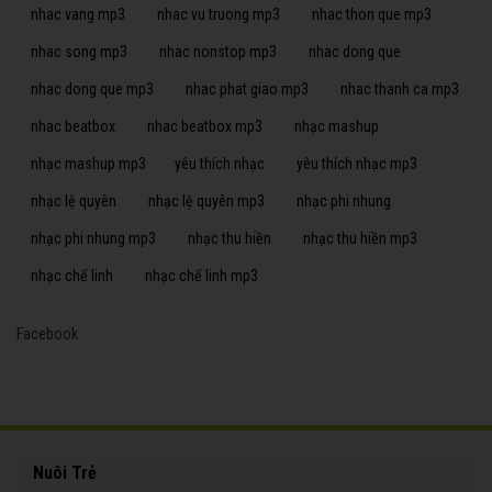
nhac vang mp3
nhac vu truong mp3
nhac thon que mp3
nhac song mp3
nhac nonstop mp3
nhac dong que
nhac dong que mp3
nhac phat giao mp3
nhac thanh ca mp3
nhac beatbox
nhac beatbox mp3
nhạc mashup
nhạc mashup mp3
yêu thích nhạc
yêu thích nhạc mp3
nhạc lệ quyên
nhạc lệ quyên mp3
nhạc phi nhung
nhạc phi nhung mp3
nhạc thu hiền
nhạc thu hiền mp3
nhạc chế linh
nhạc chế linh mp3
Facebook
Nuôi Trẻ