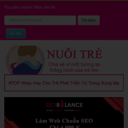
Thư giản cùng bé
|
Nhạc cho trẻ
Hỏi đáp