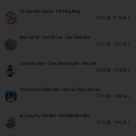
Cả Tuần Đều Ngoan - Cái Bống Bang
13:01
- 2179
|
Một Con Vịt - Chú Vịt Con - Con Chim Non
22:51
- 2341
|
Con Chim Non - Chim Vành Khuyên - Xiếc Vẹt
25:25
- 1718
|
Chú Voi Con Ở Bản Đôn - Hai Con Thằn Lằn Con
17:30
- 1688
|
Ai Cũng Yêu Chú Mèo - Rửa Mặt Như Mèo
15:41
- 1406
|