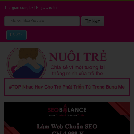
Thư giản cùng bé
|
Nhạc cho trẻ
Hỏi đáp