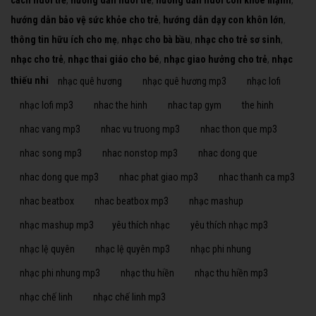
cách nuôi trẻ
,
hướng dẫn nuôi trẻ
,
hướng dẫn nuôi con khỏe mạnh
,
hướng dẫn bảo vệ sức khỏe cho trẻ
,
hướng dẫn dạy con khôn lớn
,
thông tin hữu ích cho mẹ
,
nhạc cho bà bầu
,
nhạc cho trẻ sơ sinh
,
nhạc cho trẻ
,
nhạc thai giáo cho bé
,
nhạc giao hưởng cho trẻ
,
nhạc
thiếu nhi
nhạc quê hương
nhạc quê hương mp3
nhạc lofi
nhạc lofi mp3
nhac the hinh
nhac tap gym
the hinh
nhac vang mp3
nhac vu truong mp3
nhac thon que mp3
nhac song mp3
nhac nonstop mp3
nhac dong que
nhac dong que mp3
nhac phat giao mp3
nhac thanh ca mp3
nhac beatbox
nhac beatbox mp3
nhạc mashup
nhạc mashup mp3
yêu thích nhạc
yêu thích nhạc mp3
nhạc lệ quyên
nhạc lệ quyên mp3
nhạc phi nhung
nhạc phi nhung mp3
nhạc thu hiền
nhạc thu hiền mp3
nhạc chế linh
nhạc chế linh mp3