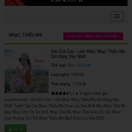
NHẠC THIẾU NHI
Trang chủ
»
Nhạc
»
Nhạc thiếu nhi
»
Chú Ếch Con - Liên Khúc Nhạc Thiếu Nhi
Sôi Động Hay Nhất
Thể loại:
Nhạc thiếu nhi
Lượt nghe:
2368
Thời lượng:
12:09
4,7
★
3
người đánh giá
(nuoitre.com) - Chú Ếch Con - Liên Khúc Nhạc Thiếu Nhi Sôi Động Hay
Nhất. Tuyển Tập Các Nhạc Thiếu Nhi Chọn Lọc Hay Nhất Như Nhạc Cho Bà
Bầu, Nhạc Cho Trẻ Sơ Sinh, Nhạc Cho Bé, Nhạc Thai Giáo Cho Bé, Nhạc
Giao Hưởng Cho Trẻ, Nhạc Thiếu Nhi Mp3 Chọn Lọc Hay 2020.
Tải về