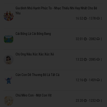
Gia Đình Nhỏ Hạnh Phúc To - Nhạc Thiếu Nhi Hay Nhất Cho Bé
Yêu
16:52
- 1378
|
Cái Bống Là Cái Bống Bang
32:01
- 2082
|
Chị Ong Nâu Xúc Xắc Xúc Xẻ
13:22
- 2085
|
Cún Con Dễ Thương Bố Là Tất Cả
12:16
- 1459
|
Chú Mèo Con - Một Con Vịt
23:20
- 1232
|