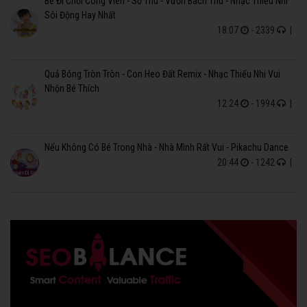
Bé Đi Chơi Công Viên - Sở Thú - Vườn Bách Thú - Nhạc Thiếu Nhi
Sôi Động Hay Nhất
18:07
- 2339
|
Quả Bóng Tròn Tròn - Con Heo Đất Remix - Nhạc Thiếu Nhi Vui
Nhộn Bé Thích
12:24
- 1994
|
Nếu Không Có Bé Trong Nhà - Nhà Mình Rất Vui - Pikachu Dance
20:44
- 1242
|