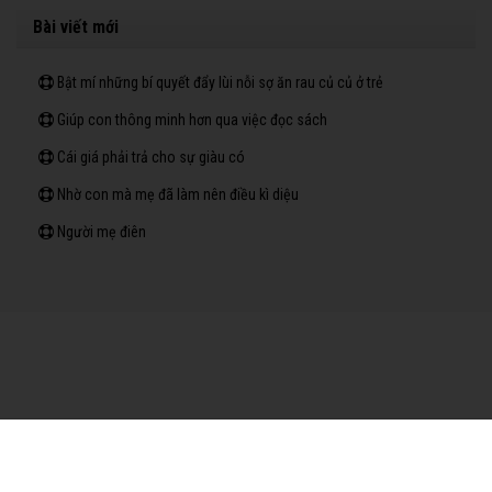
Bài viết mới
Bật mí những bí quyết đẩy lùi nỗi sợ ăn rau củ củ ở trẻ
Giúp con thông minh hơn qua việc đọc sách
Cái giá phải trả cho sự giàu có
Nhờ con mà mẹ đã làm nên điều kì diệu
Người mẹ điên