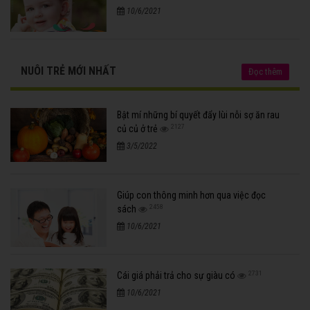
10/6/2021
NUÔI TRẺ MỚI NHẤT
Đọc thêm
Bật mí những bí quyết đẩy lùi nỗi sợ ăn rau
2127
củ củ ở trẻ
3/5/2022
Giúp con thông minh hơn qua việc đọc
2458
sách
10/6/2021
2731
Cái giá phải trả cho sự giàu có
10/6/2021