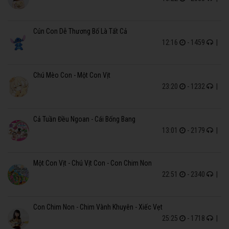
Cún Con Dễ Thương Bố Là Tất Cả
12:16
- 1459
|
Chú Mèo Con - Một Con Vịt
23:20
- 1232
|
Cả Tuần Đều Ngoan - Cái Bống Bang
13:01
- 2179
|
Một Con Vịt - Chú Vịt Con - Con Chim Non
22:51
- 2340
|
Con Chim Non - Chim Vành Khuyên - Xiếc Vẹt
25:25
- 1718
|