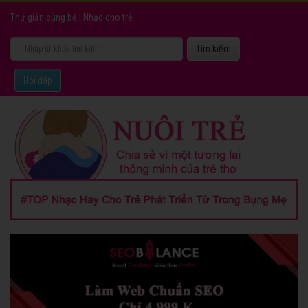
Thư giản cùng bé
|
Nhạc cho trẻ
Hỏi đáp