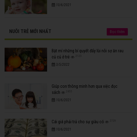
10/6/2021
NUÔI TRẺ MỚI NHẤT
Đọc thêm
Bật mí những bí quyết đẩy lùi nỗi sợ ăn rau
2123
củ củ ở trẻ
3/5/2022
Giúp con thông minh hơn qua việc đọc
2455
sách
10/6/2021
2729
Cái giá phải trả cho sự giàu có
10/6/2021