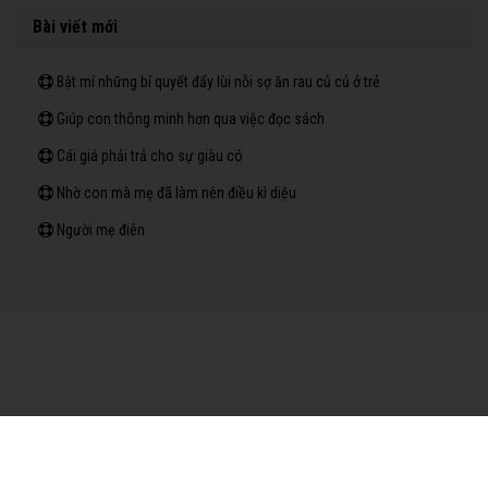
Bài viết mới
Bật mí những bí quyết đẩy lùi nỗi sợ ăn rau củ củ ở trẻ
Giúp con thông minh hơn qua việc đọc sách
Cái giá phải trả cho sự giàu có
Nhờ con mà mẹ đã làm nên điều kì diệu
Người mẹ điên