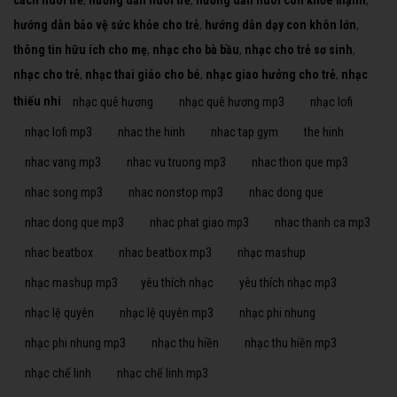
cách nuôi trẻ
,
hướng dẫn nuôi trẻ
,
hướng dẫn nuôi con khỏe mạnh
,
hướng dẫn bảo vệ sức khỏe cho trẻ
,
hướng dẫn dạy con khôn lớn
,
thông tin hữu ích cho mẹ
,
nhạc cho bà bầu
,
nhạc cho trẻ sơ sinh
,
nhạc cho trẻ
,
nhạc thai giáo cho bé
,
nhạc giao hưởng cho trẻ
,
nhạc
thiếu nhi
nhạc quê hương
nhạc quê hương mp3
nhạc lofi
nhạc lofi mp3
nhac the hinh
nhac tap gym
the hinh
nhac vang mp3
nhac vu truong mp3
nhac thon que mp3
nhac song mp3
nhac nonstop mp3
nhac dong que
nhac dong que mp3
nhac phat giao mp3
nhac thanh ca mp3
nhac beatbox
nhac beatbox mp3
nhạc mashup
nhạc mashup mp3
yêu thích nhạc
yêu thích nhạc mp3
nhạc lệ quyên
nhạc lệ quyên mp3
nhạc phi nhung
nhạc phi nhung mp3
nhạc thu hiền
nhạc thu hiền mp3
nhạc chế linh
nhạc chế linh mp3