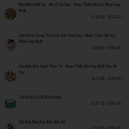
Nhà Mình Rất Vui - Mẹ Ơi Tại Sao - Nhạc Thiếu Nhi Vui Nhộn Hay
Nhất
21:05
- 2075
|
Liên Khúc Trung Thu Rước Đèn Ông Sao - Nhạc Thiếu Nhi Vui
Nhộn Hay Nhất
20:20
- 2385
|
Gia Đình Nhỏ Hạnh Phúc To - Nhạc Thiếu Nhi Hay Nhất Cho Bé
Yêu
16:52
- 1378
|
Cái Bống Là Cái Bống Bang
32:01
- 2082
|
Chị Ong Nâu Xúc Xắc Xúc Xẻ
13:22
- 2085
|