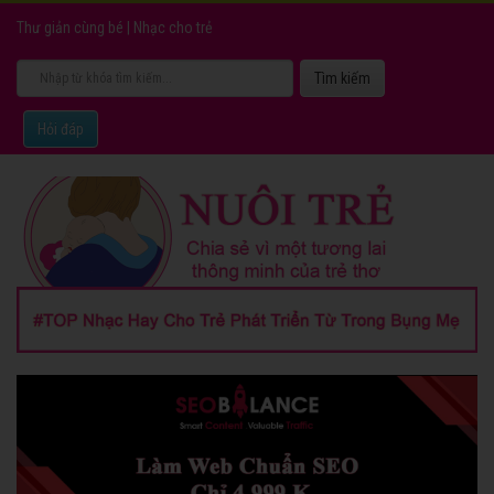
Thư giản cùng bé
|
Nhạc cho trẻ
Hỏi đáp