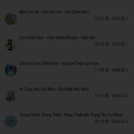
Một Con Vịt - Chú Vịt Con - Con Chim Non
22:51
- 2341
|
Con Chim Non - Chim Vành Khuyên - Xiếc Vẹt
25:25
- 1719
|
Chú Voi Con Ở Bản Đôn - Hai Con Thằn Lằn Con
17:30
- 1688
|
Ai Cũng Yêu Chú Mèo - Rửa Mặt Như Mèo
15:41
- 1406
|
Thùng Thình Thùng Thình - Nhạc Thiếu Nhi Trung Thu Vui Nhộn
20:19
- 2586
|