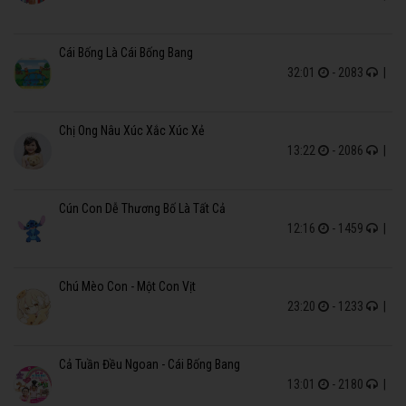
Cái Bống Là Cái Bống Bang
32:01
- 2083
|
Chị Ong Nâu Xúc Xắc Xúc Xẻ
13:22
- 2086
|
Cún Con Dễ Thương Bố Là Tất Cả
12:16
- 1459
|
Chú Mèo Con - Một Con Vịt
23:20
- 1233
|
Cả Tuần Đều Ngoan - Cái Bống Bang
13:01
- 2180
|