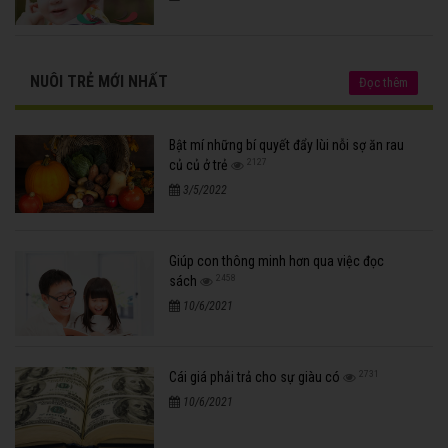
NUÔI TRẺ MỚI NHẤT
Đọc thêm
Bật mí những bí quyết đẩy lùi nỗi sợ ăn rau
2127
củ củ ở trẻ
3/5/2022
Giúp con thông minh hơn qua việc đọc
2458
sách
10/6/2021
2731
Cái giá phải trả cho sự giàu có
10/6/2021