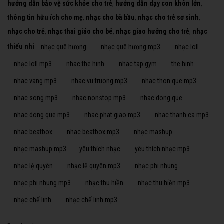
hướng dẫn bảo vệ sức khỏe cho trẻ
,
hướng dẫn dạy con khôn lớn
,
thông tin hữu ích cho mẹ
,
nhạc cho bà bầu
,
nhạc cho trẻ sơ sinh
,
nhạc cho trẻ
,
nhạc thai giáo cho bé
,
nhạc giao hưởng cho trẻ
,
nhạc
thiếu nhi
nhạc quê hương
nhạc quê hương mp3
nhạc lofi
nhạc lofi mp3
nhac the hinh
nhac tap gym
the hinh
nhac vang mp3
nhac vu truong mp3
nhac thon que mp3
nhac song mp3
nhac nonstop mp3
nhac dong que
nhac dong que mp3
nhac phat giao mp3
nhac thanh ca mp3
nhac beatbox
nhac beatbox mp3
nhạc mashup
nhạc mashup mp3
yêu thích nhạc
yêu thích nhạc mp3
nhạc lệ quyên
nhạc lệ quyên mp3
nhạc phi nhung
nhạc phi nhung mp3
nhạc thu hiền
nhạc thu hiền mp3
nhạc chế linh
nhạc chế linh mp3