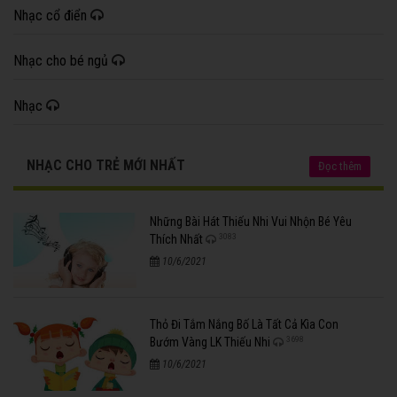
Nhạc cổ điển
Nhạc cho bé ngủ
Nhạc
NHẠC CHO TRẺ MỚI NHẤT
Đọc thêm
Những Bài Hát Thiếu Nhi Vui Nhộn Bé Yêu
3083
Thích Nhất
10/6/2021
Thỏ Đi Tắm Nắng Bố Là Tất Cả Kìa Con
3698
Bướm Vàng LK Thiếu Nhi
10/6/2021