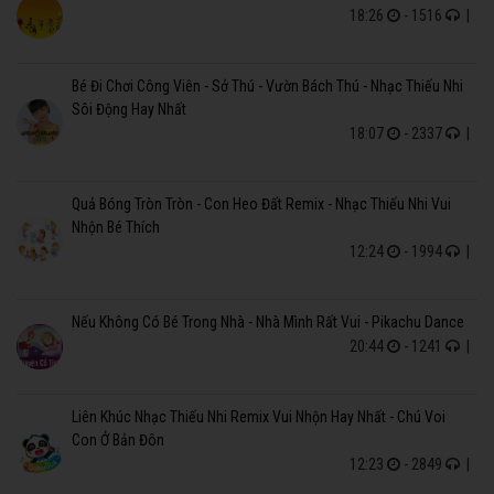
18:26
- 1516
|
Bé Đi Chơi Công Viên - Sở Thú - Vườn Bách Thú - Nhạc Thiếu Nhi
Sôi Động Hay Nhất
18:07
- 2337
|
Quả Bóng Tròn Tròn - Con Heo Đất Remix - Nhạc Thiếu Nhi Vui
Nhộn Bé Thích
12:24
- 1994
|
Nếu Không Có Bé Trong Nhà - Nhà Mình Rất Vui - Pikachu Dance
20:44
- 1241
|
Liên Khúc Nhạc Thiếu Nhi Remix Vui Nhộn Hay Nhất - Chú Voi
Con Ở Bản Đôn
12:23
- 2849
|