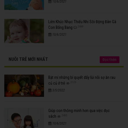
10/6/2021
Liên Khúc Nhạc Thiếu Nhi Sôi Động Đàn Gà
2699
Con Bống Bang
10/6/2021
NUÔI TRẺ MỚI NHẤT
Đọc thêm
Bật mí những bí quyết đẩy lùi nỗi sợ ăn rau
2123
củ củ ở trẻ
3/5/2022
Giúp con thông minh hơn qua việc đọc
2455
sách
10/6/2021