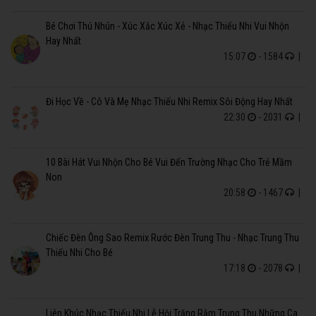
Bé Chơi Thú Nhún - Xúc Xắc Xúc Xẻ - Nhạc Thiếu Nhi Vui Nhộn
Hay Nhất
15:07
- 1584
|
Đi Học Về - Cô Và Mẹ Nhạc Thiếu Nhi Remix Sôi Động Hay Nhất
22:30
- 2031
|
10 Bài Hát Vui Nhộn Cho Bé Vui Đến Trường Nhạc Cho Trẻ Mầm
Non
20:58
- 1467
|
Chiếc Đèn Ông Sao Remix Rước Đèn Trung Thu - Nhạc Trung Thu
Thiếu Nhi Cho Bé
17:18
- 2078
|
Liên Khúc Nhạc Thiếu Nhi Lễ Hội Trăng Rằm Trung Thu Những Ca