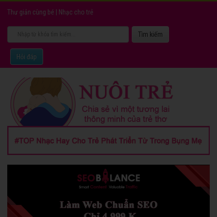
Thư giản cùng bé
|
Nhạc cho trẻ
Hỏi đáp