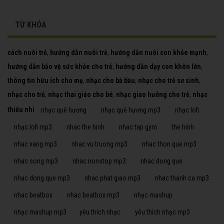
TỪ KHÓA
cách nuôi trẻ
,
hướng dẫn nuôi trẻ
,
hướng dẫn nuôi con khỏe mạnh
,
hướng dẫn bảo vệ sức khỏe cho trẻ
,
hướng dẫn dạy con khôn lớn
,
thông tin hữu ích cho mẹ
,
nhạc cho bà bầu
,
nhạc cho trẻ sơ sinh
,
nhạc cho trẻ
,
nhạc thai giáo cho bé
,
nhạc giao hưởng cho trẻ
,
nhạc
thiếu nhi
nhạc quê hương
nhạc quê hương mp3
nhạc lofi
nhạc lofi mp3
nhac the hinh
nhac tap gym
the hinh
nhac vang mp3
nhac vu truong mp3
nhac thon que mp3
nhac song mp3
nhac nonstop mp3
nhac dong que
nhac dong que mp3
nhac phat giao mp3
nhac thanh ca mp3
nhac beatbox
nhac beatbox mp3
nhạc mashup
nhạc mashup mp3
yêu thích nhạc
yêu thích nhạc mp3