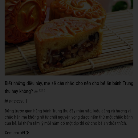
Biết những điều này, mẹ sẽ cân nhắc cho nên cho bé ăn bánh Trung
thu hay không?
1216
|
8/12/2020
Đứng trước gian hàng bánh Trung thu đầy màu sắc, kiểu dáng và hương vị,
chắc hẳn mẹ không nỡ từ chối nguyện vọng được nếm thử một chiếc bánh
của bé, lại thếm tâm lý mỗi năm có một dịp thì cứ cho bé ăn thỏa thích.
Nhưng nếu xem xét trên khía cạnh dinh dưỡng thì ta nên chiều theo bé đến
Xem chi tiết
mức nào?