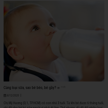
Cùng loại sữa, sao bé béo, bé gầy?
1135
|
8/12/2020
Chị Mỹ Hương (Q.1, TP.HCM) có con nhỏ 3 tuổi. Từ khi bé được 6 tháng tuổi,
chị đã cho bé bú sữa ngoài vì phải đi làm. Thế nhưng, dù đã đổi nhiều loại