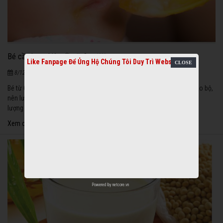
Bé cần bao nhiêu dầu ăn?
1289
Like Fanpage Để Ủng Hộ Chúng Tôi Duy Trì Website
|
8/12/2020
Bé từ 6 tháng tới 2 tuổi là giai đoạn phát triển nhanh về thể chất và não bộ,
nên lượng chất béo trong khẩu phần ăn khá cao, chiếm 35-40% năng
lượng một ngày (3-4g lipid/kg cân nặng).
Xem chi tiết
Powered by
netcore.vn