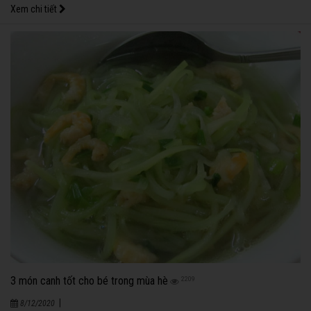
làm hại con vì quan niệm sai lầm của mình.
Xem chi tiết
3 món canh tốt cho bé trong mùa hè
2209
|
8/12/2020