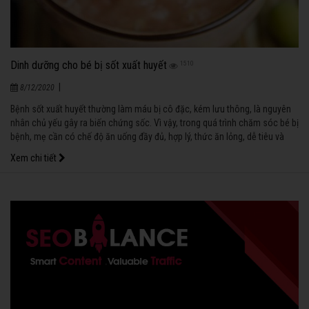
Dinh dưỡng cho bé bị sốt xuất huyết
1510
|
8/12/2020
Bệnh sốt xuất huyết thường làm máu bị cô đặc, kém lưu thông, là nguyên
nhân chủ yếu gây ra biến chứng sốc. Vì vậy, trong quá trình chăm sóc bé bị
bệnh, mẹ cần có chế độ ăn uống đầy đủ, hợp lý, thức ăn lỏng, dễ tiêu và
đặc biệt là phải bổ sung nhiều nước cho bé.
Xem chi tiết