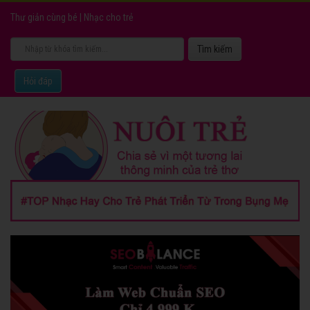
Thư giản cùng bé
|
Nhạc cho trẻ
Hỏi đáp