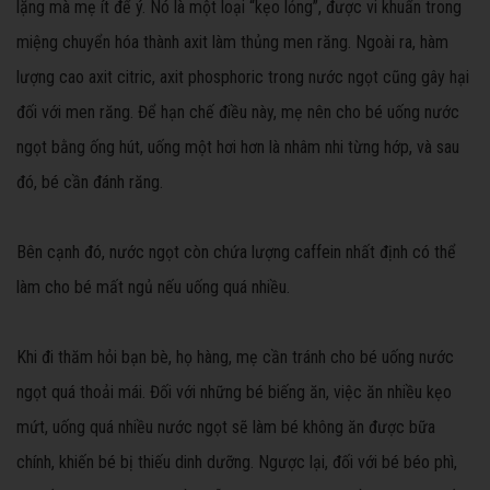
lặng mà mẹ ít để ý. Nó là một loại “kẹo lỏng”, được vi khuẩn trong
miệng chuyển hóa thành axit làm thủng men răng. Ngoài ra, hàm
lượng cao axit citric, axit phosphoric trong nước ngọt cũng gây hại
đối với men răng. Để hạn chế điều này, mẹ nên cho bé uống nước
ngọt bằng ống hút, uống một hơi hơn là nhâm nhi từng hớp, và sau
đó, bé cần đánh răng.
Bên cạnh đó, nước ngọt còn chứa lượng caffein nhất định có thể
làm cho bé mất ngủ nếu uống quá nhiều.
Khi đi thăm hỏi bạn bè, họ hàng, mẹ cần tránh cho bé uống nước
ngọt quá thoải mái. Đối với những bé biếng ăn, việc ăn nhiều kẹo
mứt, uống quá nhiều nước ngọt sẽ làm bé không ăn được bữa
chính, khiến bé bị thiếu dinh dưỡng. Ngược lại, đối với bé béo phì,