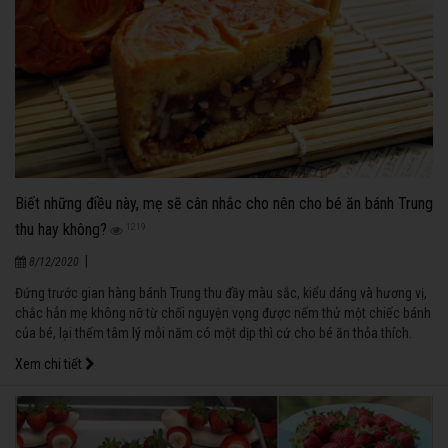
Biết những điều này, mẹ sẽ cân nhắc cho nên cho bé ăn bánh Trung
thu hay không?
1219
|
8/12/2020
Đứng trước gian hàng bánh Trung thu đầy màu sắc, kiểu dáng và hương vị,
chắc hẳn mẹ không nỡ từ chối nguyện vọng được nếm thử một chiếc bánh
của bé, lại thếm tâm lý mỗi năm có một dịp thì cứ cho bé ăn thỏa thích.
Nhưng nếu xem xét trên khía cạnh dinh dưỡng thì ta nên chiều theo bé đến
Xem chi tiết
mức nào?