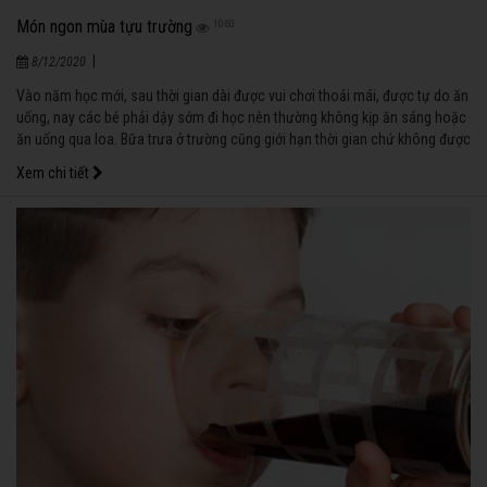
Món ngon mùa tựu trường
1060
|
8/12/2020
Vào năm học mới, sau thời gian dài được vui chơi thoải mái, được tự do ăn
uống, nay các bé phải dậy sớm đi học nên thường không kịp ăn sáng hoặc
ăn uống qua loa. Bữa trưa ở trường cũng giới hạn thời gian chứ không được
“rề rà” như ở nhà. Vì vậy, những bé ăn chậm hay lười ăn sẽ dễ bị ăn kém
Xem chi tiết
hơn, dẫn đến đứng cân hoặc sụt cân.