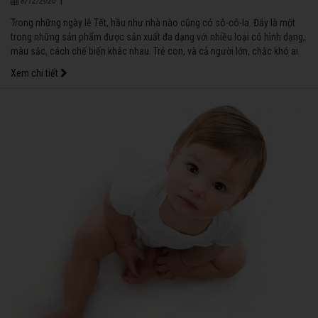
8/12/2020
Trong những ngày lễ Tết, hầu như nhà nào cũng có sô-cô-la. Đây là một
trong những sản phẩm được sản xuất đa dạng với nhiều loại có hình dạng,
màu sắc, cách chế biến khác nhau. Trẻ con, và cả người lớn, chắc khó ai
có thể cưỡng lại sức hấp dẫn của vị sô-cô-la béo ngọt. Thế nhưng, sô-cô-
Xem chi tiết
la có“bổ” không, nhất là đối với trẻ em?