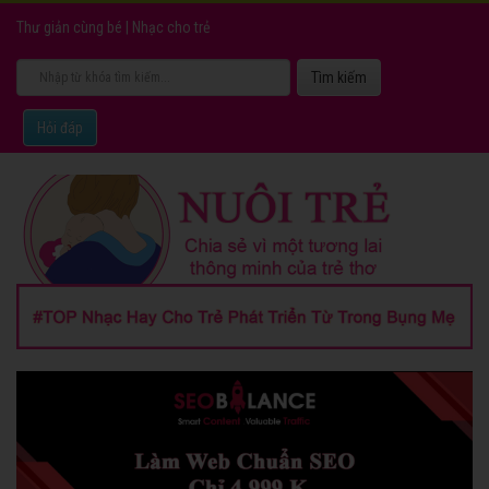
Thư giản cùng bé
|
Nhạc cho trẻ
Hỏi đáp