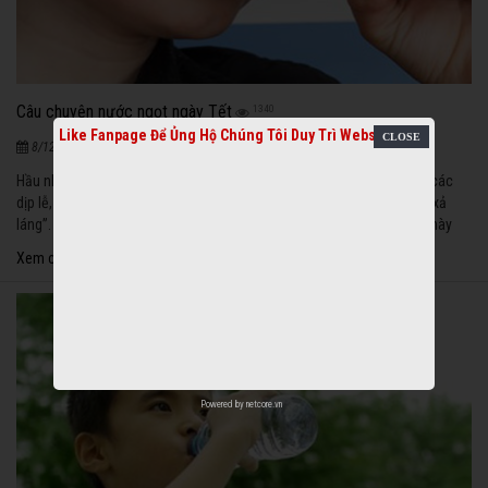
Câu chuyện nước ngọt ngày Tết
1340
Like Fanpage Để Ủng Hộ Chúng Tôi Duy Trì Website
|
8/12/2020
Hầu như bé nào cũng thích uống nước ngọt. Ngày Tết cũng như vào các
dịp lễ, liên hoan là lúc các bé thường được mẹ cho uống nước ngọt “xả
láng”. Thế nhưng, ít ai hiểu hết được các tác hại của loại nước uống này
khi bé đã có thói quen uống mỗi ngày, hay nhiều ngày trong tuần.
Xem chi tiết
Powered by
netcore.vn