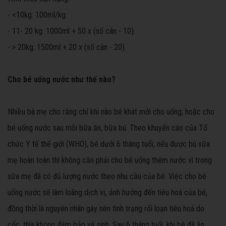
- <10kg: 100ml/kg.
- 11- 20 kg: 1000ml + 50 x (số cân - 10).
- > 20kg: 1500ml + 20 x (số cân - 20).
Cho bé uống nước như thế nào?
Nhiều bà mẹ cho rằng chỉ khi nào bé khát mới cho uống, hoặc cho
bé uống nước sau mỗi bữa ăn, bữa bú. Theo khuyến cáo của Tổ
chức Y tế thế giới (WHO), bé dưới 6 tháng tuổi, nếu được bú sữa
mẹ hoàn toàn thì không cần phải cho bé uống thêm nước vì trong
sữa mẹ đã có đủ lượng nước theo nhu cầu của bé. Việc cho bé
uống nước sẽ làm loãng dịch vị, ảnh hưởng đến tiêu hoá của bé,
đồng thời là nguyên nhân gây nên tình trạng rối loạn tiêu hoá do
cốc, thìa không đảm bảo vệ sinh. Sau 6 tháng tuổi, khi bé đã ăn