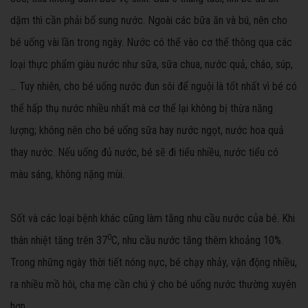
dặm thì cần phải bổ sung nước. Ngoài các bữa ăn và bú, nên cho
bé uống vài lần trong ngày. Nước có thể vào cơ thể thông qua các
loại thực phẩm giàu nước như sữa, sữa chua, nước quả, cháo, súp,
… Tuy nhiên, cho bé uống nước đun sôi để nguội là tốt nhất vì bé có
thể hấp thụ nước nhiều nhất mà cơ thể lại không bị thừa năng
lượng; không nên cho bé uống sữa hay nước ngọt, nước hoa quả
thay nước. Nếu uống đủ nước, bé sẽ đi tiểu nhiều, nước tiểu có
màu sáng, không nặng mùi.
Sốt và các loại bệnh khác cũng làm tăng nhu cầu nước của bé. Khi
0
thân nhiệt tăng trên 37
C, nhu cầu nước tăng thêm khoảng 10%.
Trong những ngày thời tiết nóng nực, bé chạy nhảy, vận động nhiều,
ra nhiều mồ hôi, cha mẹ cần chú ý cho bé uống nước thường xuyên
hơn.