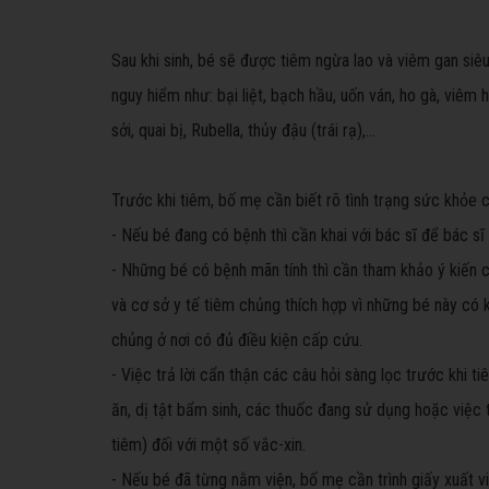
Sau khi sinh, bé sẽ được tiêm ngừa lao và viêm gan siê
nguy hiểm như: bại liệt, bạch hầu, uốn ván, ho gà, viê
sởi, quai bị, Rubella, thủy đậu (trái rạ),…
Trước khi tiêm, bố mẹ cần biết rõ tình trạng sức khỏe 
- Nếu bé đang có bệnh thì cần khai với bác sĩ để bác s
- Những bé có bệnh mãn tính thì cần tham khảo ý kiến c
và cơ sở y tế tiêm chủng thích hợp vì những bé này có
chủng ở nơi có đủ điều kiện cấp cứu.
- Việc trả lời cẩn thận các câu hỏi sàng lọc trước khi t
ăn, dị tật bẩm sinh, các thuốc đang sử dụng hoặc việc 
tiêm) đối với một số vắc-xin.
- Nếu bé đã từng nằm viện, bố mẹ cần trình giấy xuất v