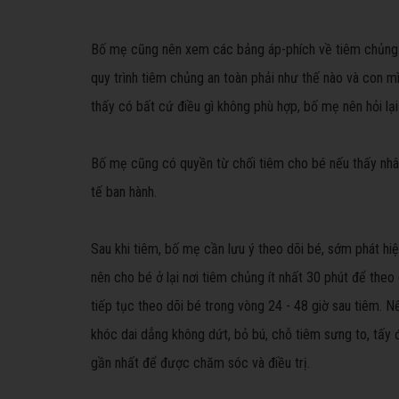
Bố mẹ cũng nên xem các bảng áp-phích về tiêm chủng a
quy trình tiêm chủng an toàn phải như thế nào và con m
thấy có bất cứ điều gì không phù hợp, bố mẹ nên hỏi lại 
Bố mẹ cũng có quyền từ chối tiêm cho bé nếu thấy nhân
tế ban hành.
Sau khi tiêm, bố mẹ cần lưu ý theo dõi bé, sớm phát hi
nên cho bé ở lại nơi tiêm chủng ít nhất 30 phút để theo
tiếp tục theo dõi bé trong vòng 24 - 48 giờ sau tiêm. N
khóc dai dẳng không dứt, bỏ bú, chỗ tiêm sưng to, tấy
gần nhất để được chăm sóc và điều trị.