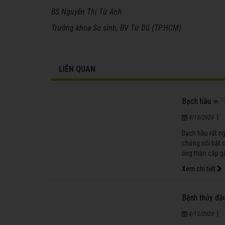
BS Nguyễn Thị Từ Anh
Trưởng khoa Sơ sinh, BV Từ Dũ
(TP.HCM)
LIÊN QUAN
Bạch hầu
7
|
8/15/2020
Bạch hầu rất n
chứng nổi bật c
ống thận cấp gâ
Xem chi tiết
Bệnh thủy đậ
|
8/15/2020