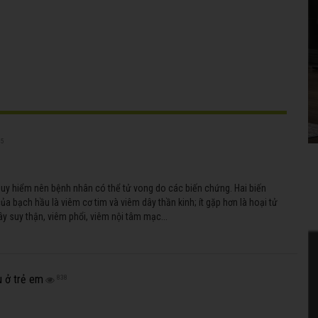
75
guy hiểm nên bệnh nhân có thể tử vong do các biến chứng. Hai biến
ủa bạch hầu là viêm cơ tim và viêm dây thần kinh; ít gặp hơn là hoại tử
y suy thận, viêm phổi, viêm nội tâm mạc...
u ở trẻ em
838