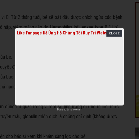
u vi B. Từ 2 tháng tuổi, bé sẽ bắt đầu được chích ngừa các bệnh
m hô hấp, viêm màng não do Hemophilus Influenzae type B (HIb),
Like Fanpage Để Ủng Hộ Chúng Tôi Duy Trì Website
của bé:
ĩ quyết định xem bé có cần hoãn tiêm không.
ủa bác sĩ đang điều trị cho bé về việc khi nào có thể tiêm chủng
 khả năng bị phản ứng phụ nặng hơn bé khỏe mạnh, cần tiêm
iêm cũng rất quan trọng vì một số tình trạng dị ứng thuốc, thức
Powered by
netcore.vn
truyền máu, globulin miễn dịch là chống chỉ định (không được
iện cho bác sĩ xem khi khám sàng lọc cho bé.