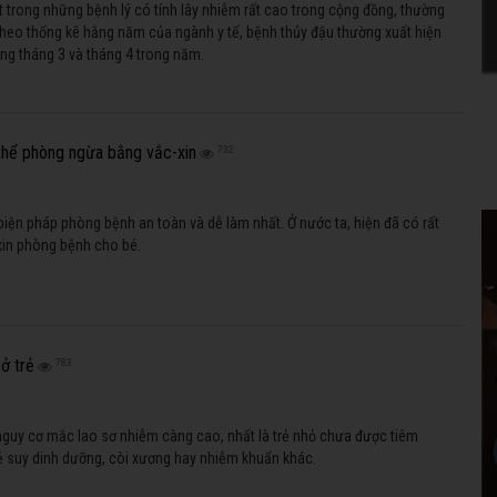
 trong những bệnh lý có tính lây nhiễm rất cao trong cộng đồng, thường
Theo thống kê hằng năm của ngành y tế, bệnh thủy đậu thường xuất hiện
ng tháng 3 và tháng 4 trong năm.
thể phòng ngừa bằng vắc-xin
732
biện pháp phòng bệnh an toàn và dễ làm nhất. Ở nước ta, hiện đã có rất
-xin phòng bệnh cho bé.
ở trẻ
783
nguy cơ mắc lao sơ nhiễm càng cao, nhất là trẻ nhỏ chưa được tiêm
ẻ suy dinh dưỡng, còi xương hay nhiễm khuẩn khác.