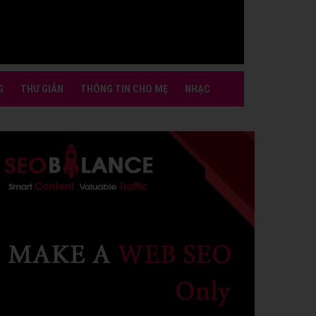
G
THƯ GIẢN
THÔNG TIN CHO MẸ
NHẠC