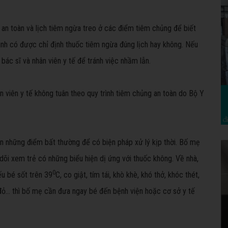
n toàn và lịch tiêm ngừa treo ở các điểm tiêm chủng để biết
ình có được chỉ định thuốc tiêm ngừa đúng lịch hay không. Nếu
bác sĩ và nhân viên y tế để tránh việc nhầm lẫn.
 viên y tế không tuân theo quy trình tiêm chủng an toàn do Bộ Y
ện những điểm bất thường để có biện pháp xử lý kịp thời. Bố mẹ
 dõi xem trẻ có những biểu hiện dị ứng với thuốc không. Về nhà,
0
ếu bé sốt trên 39
C, co giật, tím tái, khò khè, khó thở, khóc thét,
 đỏ… thì bố mẹ cần đưa ngay bé đến bệnh viện hoặc cơ sở y tế