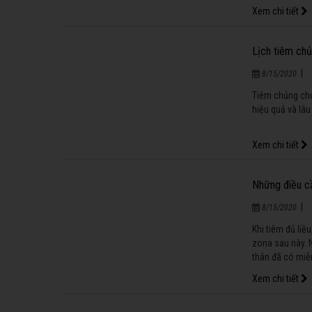
Xem chi tiết
Lịch tiêm chu
|
8/15/2020
Tiêm chủng cho
hiệu quả và lâu 
Xem chi tiết
Những điều cầ
|
8/15/2020
Khi tiêm đủ liề
zona sau này. 
thân đã có miễn
Xem chi tiết