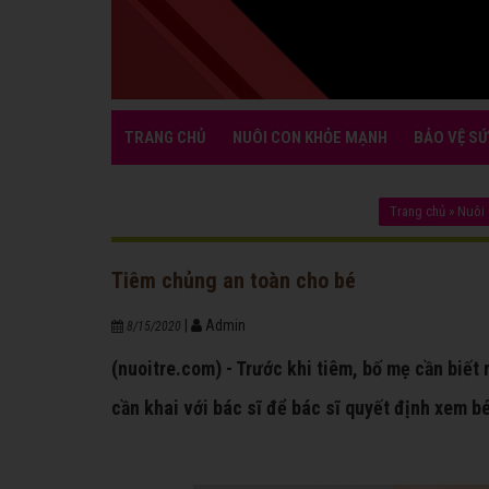
TRANG CHỦ
NUÔI CON KHỎE MẠNH
BẢO VỆ SỨ
Trang chủ
»
Nuôi
Tiêm chủng an toàn cho bé
|
Admin
8/15/2020
(nuoitre.com) - Trước khi tiêm, bố mẹ cần biết 
cần khai với bác sĩ để bác sĩ quyết định xem b