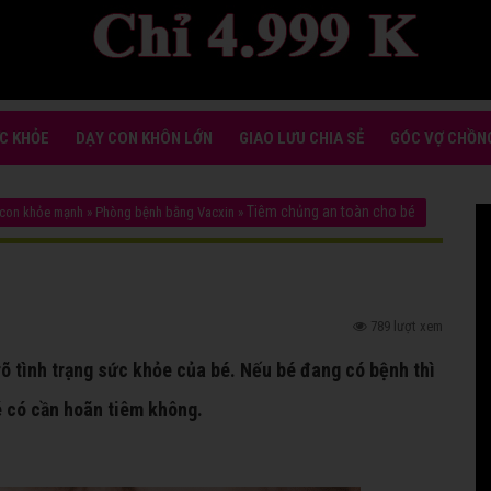
C KHỎE
DẠY CON KHÔN LỚN
GIAO LƯU CHIA SẺ
GÓC VỢ CHỒN
Tiêm chủng an toàn cho bé
 con khỏe mạnh
»
Phòng bệnh bằng Vacxin
»
789 lượt xem
rõ tình trạng sức khỏe của bé. Nếu bé đang có bệnh thì
é có cần hoãn tiêm không.