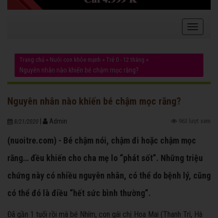
Trang chủ
»
Nuôi con khỏe mạnh
»
Trẻ 0 - 12 tháng
»
Nguyên nhân nào khiến bé chậm mọc răng?
Nguyên nhân nào khiến bé chậm mọc răng?
|
Admin
963 lượt xem
8/21/2020
(nuoitre.com) - Bé chậm nói, chậm đi hoặc chậm mọc
răng… đều khiến cho cha mẹ lo “phát sốt”. Những triệu
chứng này có nhiều nguyên nhân, có thể do bệnh lý, cũng
có thể đó là điều “hết sức bình thường”.
Đã gần 1 tuổi rồi mà bé Nhím, con gái chị Hoa Mai (Thanh Trì, Hà