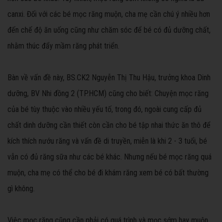
canxi. Đối với các bé mọc răng muộn, cha mẹ cần chú ý nhiều hơn
đến chế độ ăn uống cũng như chăm sóc để bé có đủ dưỡng chất,
nhằm thúc đẩy mầm răng phát triển.
Bàn về vấn đề này, BS.CK2 Nguyễn Thị Thu Hậu, trưởng khoa Dinh
dưỡng, BV Nhi đồng 2 (TP.HCM) cũng cho biết: Chuyện mọc răng
của bé tùy thuộc vào nhiều yếu tố, trong đó, ngoài cung cấp đủ
chất dinh dưỡng cần thiết còn cần cho bé tập nhai thức ăn thô để
kích thích nướu răng và vấn đề di truyền, miễn là khi 2 - 3 tuổi, bé
vẫn có đủ răng sữa như các bé khác. Nhưng nếu bé mọc răng quá
muộn, cha mẹ có thể cho bé đi khám răng xem bé có bất thường
gì không.
Việc mọc răng cũng cần phải có quá trình và mọc sớm hay muộn