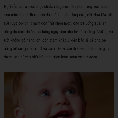
Nội) vẫn chưa mọc một chiếc răng nào. Thấy bé hàng xóm kém
con mình hơn 5 tháng mà đã nhú 2 chiếc răng cửa, chị Hoa Mai rất
sốt ruột, bởi chị chăm con “rất khoa học”, cho bé uống sữa, ăn
uống đủ dinh dưỡng và hằng ngày còn cho bé tắm nắng. Những khi
trời không có nắng, chị còn tham khảo ý kiến bác sĩ để cho bé
uống bổ sung vitamin D và canxi. Đưa con đi khám dinh dưỡng, chị
được bác sĩ cho biết bé phát triển hoàn toàn bình thường.