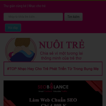
Thư giản cùng bé
|
Nhạc cho trẻ
Hỏi đáp