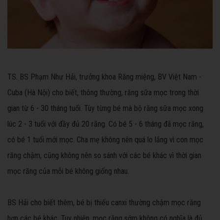
TS. BS Phạm Như Hải, trưởng khoa Răng miệng, BV Việt Nam -
Cuba (Hà Nội) cho biết, thông thường, răng sữa mọc trong thời
gian từ 6 - 30 tháng tuổi. Tùy từng bé mà bộ răng sữa mọc xong
lúc 2 - 3 tuổi với đầy đủ 20 răng. Có bé 5 - 6 tháng đã mọc răng,
có bé 1 tuổi mới mọc. Cha mẹ không nên quá lo lắng vì con mọc
răng chậm, cũng không nên so sánh với các bé khác vì thời gian
mọc răng của mỗi bé không giống nhau.
BS Hải cho biết thêm, bé bị thiếu canxi thường chậm mọc răng
hơn các bé khác. Tuy nhiên, mọc răng sớm không có nghĩa là đủ