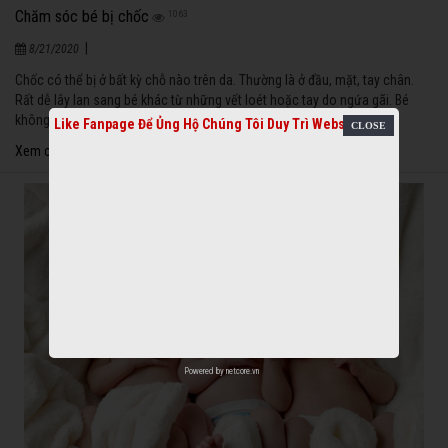
Chăm sóc bé bị chốc
1063
|
8/21/2020
Chốc có thể bị ở bất kỳ chỗ nào trên da. Thường là ở đầu, mặt, tay chân.
Rất dễ lây lan sang bé khác từ những vết loét hoặc tay do ngứa gãi. Bé
không sốt.
Like Fanpage Để Ủng Hộ Chúng Tôi Duy Trì Website
Xem chi tiết
Powered by
netcore.vn