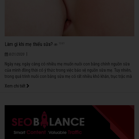
Làm gì khi mẹ thiếu sữa?
1041
|
8/21/2020
Ngày nay, ngày càng có nhiều mẹ muốn nuôi con bằng chính nguồn sữa
của mình đồng thời có ý thức trong việc bảo vệ nguồn sữa mẹ. Tuy nhiên,
trong quá trình nuôi con bằng sữa mẹ có rất nhiều khó khăn, trục trặc mà
nếu mẹ không có kinh nghiệm lại không được sự giúp đỡ của nhân viên y
Xem chi tiết
tế hoặc những người xung quanh thì bà mẹ rất dễ mất niềm tin vào sữa mẹ
và dễ dàng cho bé bú thêm sữa bò. Điều này thật là đáng tiếc!