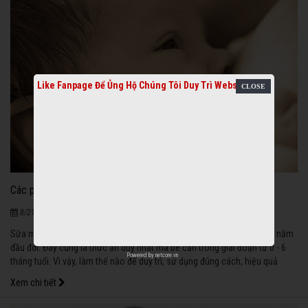
Like Fanpage Để Ủng Hộ Chúng Tôi Duy Trì Website
Các phương pháp về kích sữa và duy trì nguồn sữa mẹ
982
|
8/21/2020
Sữa mẹ là nguồn dinh dưỡng tuyệt vời nhất dành cho bé trong những năm
đầu đời. Đây cũng là thức ăn duy nhất mà bé cần trong giai đoạn từ 0 - 6
Powered by
netcore.vn
tháng tuổi. Vì vậy, làm thế nào để duy trì, sử dụng đúng cách, hiệu quả
nguồn cung cấp thức ăn quý giá này luôn là vấn đề được các bà mẹ quan
Xem chi tiết
tâm.