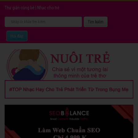
Thư giản cùng bé
|
Nhạc cho trẻ
Hỏi đáp