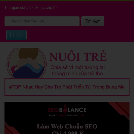
Thư giản cùng bé
|
Nhạc cho trẻ
Hỏi đáp