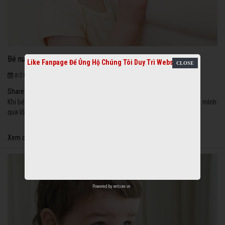
Bé nuốt kem đánh răng, có hại gì?
821
Like Fanpage Để Ủng Hộ Chúng Tôi Duy Trì Website
|
8/21/2020
Share
Khi bé lên 1 - 2 tuổi, hễ có cái gì trong tay đều cố gắng cho vào người mình
qua lỗ mũi, lỗ tai và thường nhất là qua miệng!
Xem chi tiết
Powered by
netcore.vn