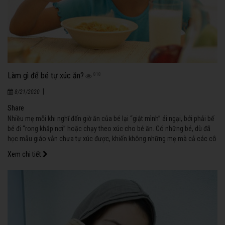
Làm gì để bé tự xúc ăn?
818
|
8/21/2020
Share
Nhiều mẹ mỗi khi nghĩ đến giờ ăn của bé lại “giật mình” ái ngại, bởi phải bế
bé đi “rong khắp nơi” hoặc chạy theo xúc cho bé ăn. Có những bé, dù đã
học mẫu giáo vẫn chưa tự xúc được, khiến không những mẹ mà cả các cô
giáo cũng vất vả.
Xem chi tiết