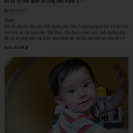
Để bé có thói quen ăn uống lành mạnh
812
|
8/21/2020
Share
Đối với các bé, nhu cầu dinh dưỡng tính theo trọng lượng cơ thể đôi khi còn
cao hơn so với người lớn. Mặt khác, nếu được chăm sóc, nuôi dưỡng đầy
đủ, bé sẽ phát triển tốt, ít ốm đau, bệnh tật. Do đó, mẹ cần tạo cho bé có
thói quen ăn uống lành mạnh để bé phát triển toàn diện.
Xem chi tiết