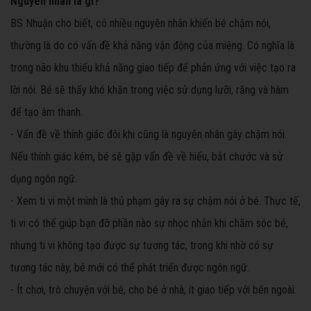
Nguyên nhân là gì?
BS Nhuận cho biết, có nhiều nguyên nhân khiến bé chậm nói,
thường là do có vấn đề khả năng vận động của miệng. Có nghĩa là
trong não khu thiếu khả năng giao tiếp để phản ứng với việc tạo ra
lời nói. Bé sẽ thấy khó khăn trong việc sử dụng lưỡi, răng và hàm
để tạo âm thanh.
- Vấn đề về thính giác đôi khi cũng là nguyên nhân gây chậm nói.
Nếu thính giác kém, bé sẽ gặp vấn đề về hiểu, bắt chước và sử
dụng ngôn ngữ.
- Xem ti vi một mình là thủ phạm gây ra sự chậm nói ở bé. Thực tế,
ti vi có thể giúp bạn đỡ phần nào sự nhọc nhằn khi chăm sóc bé,
nhưng ti vi không tạo được sự tương tác, trong khi nhờ có sự
tương tác này, bé mới có thể phát triển được ngôn ngữ.
- Ít chơi, trò chuyện với bé, cho bé ở nhà, ít giao tiếp với bên ngoài.