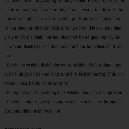
- 2 tuổi chưa nói được những từ đơn giản như “mẹ ơi”, “bà ơi”; chưa
chỉ được các bộ phận của cơ thể, chưa chỉ và gọi tên được những
con vật gần gũi như chim, mèo, chó, gà… Hoặc trên 1 tuổi mà bé
vẫn sử dụng cử chỉ hoặc thích sử dụng cử chỉ (khi giao tiếp, diễn
giải ý muốn của mình) hơn việc phải phát âm để giao tiếp hay bắt
chước âm thanh hay hành động của người lớn, hoặc hình ảnh trước
mắt.
- Bé chỉ nói và nhắc đi nhắc lại vài từ mà không thể sử dụng ngôn
ngữ nói để giao tiếp theo đúng sự phát triển bình thường. Ví dụ như
muốn đi chơi, bé chỉ nói được từ “đi”…
- Không thể nghe theo những lời điều khiển đơn giản của người lớn.
- Gặp khó khăn trong việc làm người khác hiểu. Cha mẹ thường hiểu
được nửa điều mà bé muốn nói.