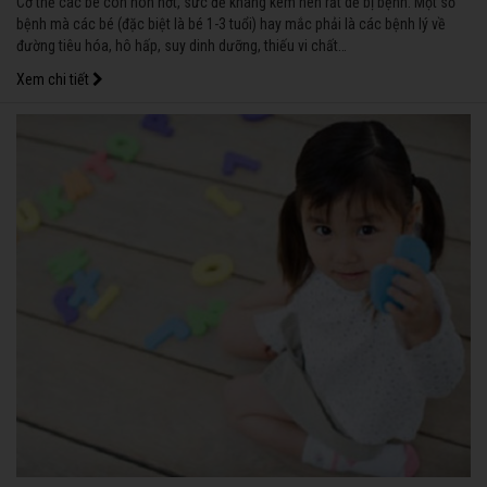
Cơ thể các bé còn non nớt, sức đề kháng kém nên rất dễ bị bệnh. Một số
bệnh mà các bé (đặc biệt là bé 1-3 tuổi) hay mắc phải là các bệnh lý về
đường tiêu hóa, hô hấp, suy dinh dưỡng, thiếu vi chất…
Xem chi tiết