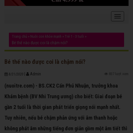
Trang chủ
»
Nuôi con khỏe mạnh
»
Trẻ 1 - 3 tuổi
»
Bé thế nào được coi là chậm nói?
Bé thế nào được coi là chậm nói?
|
Admin
837 lượt xem
8/21/2020
(nuoitre.com) - BS.CK2 Cấn Phú Nhuận, trưởng khoa
Khám bệnh (BV Nhi Trung ương) cho biết: Giai đoạn bé
gần 2 tuổi là thời gian phát triển giọng nói mạnh nhất.
Tuy nhiên, nếu bé chậm phản ứng với âm thanh hoặc
không phát âm những tiếng đơn giản gồm một âm tiết thì