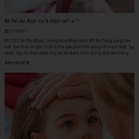
Bé thế nào được coi là chậm nói?
836
|
8/21/2020
BS.CK2 Cấn Phú Nhuận, trưởng khoa Khám bệnh (BV Nhi Trung ương) cho
biết: Giai đoạn bé gần 2 tuổi là thời gian phát triển giọng nói mạnh nhất. Tuy
nhiên, nếu bé chậm phản ứng với âm thanh hoặc không phát âm những
tiếng đơn giản gồm một âm tiết thì chứng tỏ bé đang mắc bệnh chậm nói.
Xem chi tiết