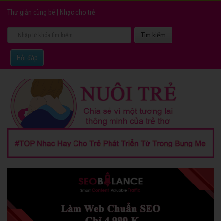
Thư giản cùng bé
|
Nhạc cho trẻ
Hỏi đáp