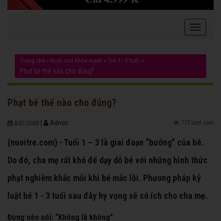
Trang chủ
»
Nuôi con khỏe mạnh
»
Trẻ 1 - 3 tuổi
»
Phạt bé thế nào cho đúng?
Phạt bé thế nào cho đúng?
|
Admin
777 lượt xem
8/21/2020
(nuoitre.com) - Tuổi 1 – 3 là giai đoạn “bướng” của bé.
Do đó, cha mẹ rất khó để dạy dỗ bé với những hình thức
phạt nghiêm khắc mỗi khi bé mắc lỗi. Phương pháp kỷ
luật bé 1 - 3 tuổi sau đây hy vọng sẽ có ích cho cha mẹ.
Đừng nên nói: “Không là không”