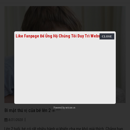
Like Fanpage Để Ủng Hộ Chúng Tôi Duy Trì Website
Powered by
netcore.vn
Bí mật thú vị của bé lên 2
809
|
8/21/2020
Lên 2 tuổi, bé có rất nhiều hành vi khiến cha mẹ khó giải thích. Chẳng hạn