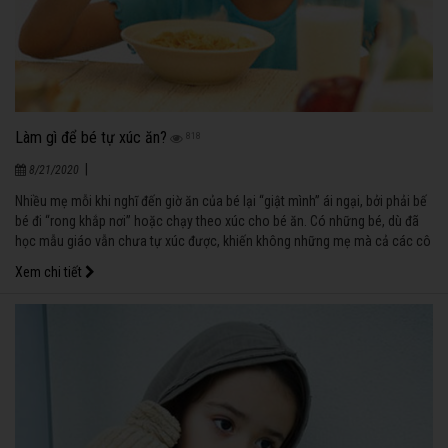
Làm gì để bé tự xúc ăn?
818
|
8/21/2020
Nhiều mẹ mỗi khi nghĩ đến giờ ăn của bé lại “giật mình” ái ngại, bởi phải bế
bé đi “rong khắp nơi” hoặc chạy theo xúc cho bé ăn. Có những bé, dù đã
học mẫu giáo vẫn chưa tự xúc được, khiến không những mẹ mà cả các cô
giáo cũng vất vả.
Xem chi tiết