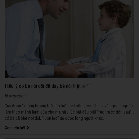
Hiểu lý do bé nói dối để dạy bé nói thật
816
|
8/20/2020
Giai đoạn “khủng hoảng tuổi lên ba”, bé không còn lặp lại và ngoan ngoãn
làm theo mệnh lệnh của cha mẹ nữa. Bé bắt đầu biết “rào trước đón sau”…
có bé đã biết nói dối, “lươn lẹo” để được lòng người khác.
Xem chi tiết