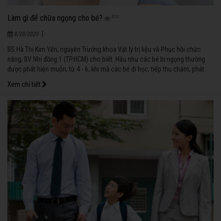
Làm gì để chữa ngọng cho bé?
820
|
8/20/2020
BS Hà Thị Kim Yến, nguyên Trưởng khoa Vật lý trị liệu và Phục hồi chức
năng, BV Nhi đồng 1 (TP.HCM) cho biết: Hầu như các bé bị ngọng thường
được phát hiện muộn, từ 4 - 6, khi mà các bé đi học, tiếp thu chậm, phát
âm không rõ ràng, khiến cho quá trình tập nói và điều chỉnh cách phát âm
Xem chi tiết
của bé càng khó khăn.