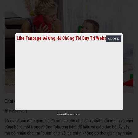
Like Fanpage Để Ủng Hộ Chúng Tôi Duy Trì Website
Chơi cùng bé để hiểu và giáo dục bé!
795
|
8/20/2020
Powered by
netcore.vn
Từ giai đoạn mẫu giáo, bé đã có nhu cầu chơi đùa, phát triển mạnh và chơi
cùng bé là một trong những “phương tiện” để hiểu và giáo dục bé. Ấy vậy
mà có nhiều cha mẹ “quên” chơi với bé chỉ vì không có thời gian hay nhiều