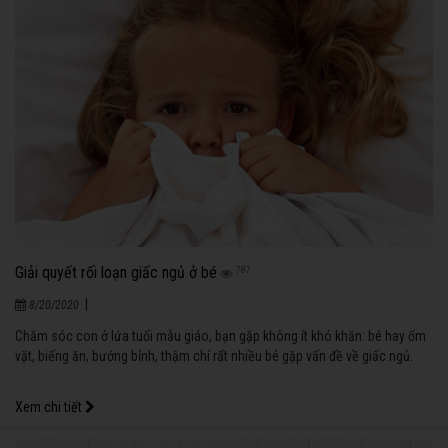
Giải quyết rối loạn giấc ngủ ở bé
787
|
8/20/2020
Chăm sóc con ở lứa tuổi mẫu giáo, bạn gặp không ít khó khăn: bé hay ốm
vặt, biếng ăn, bướng bỉnh, thậm chí rất nhiều bé gặp vấn đề về giấc ngủ.
Xem chi tiết