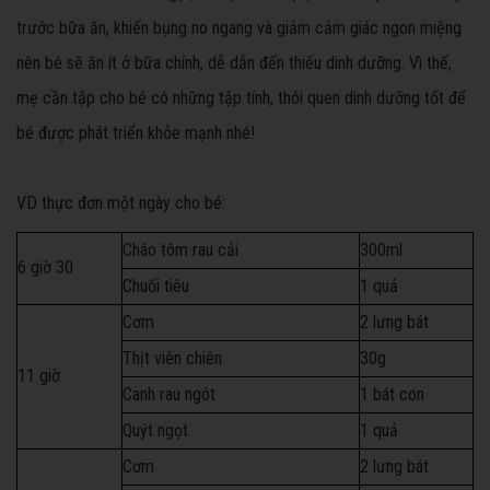
trước bữa ăn, khiến bụng no ngang và giảm cảm giác ngon miệng
nên bé sẽ ăn ít ở bữa chính, dễ dẫn đến thiếu dinh dưỡng. Vì thế,
mẹ cần tập cho bé có những tập tính, thói quen dinh dưỡng tốt để
bé được phát triển khỏe mạnh nhé!
VD thực đơn một ngày cho bé:
Cháo tôm rau cải
300ml
6 giờ 30
Chuối tiêu
1 quả
Cơm
2 lưng bát
Thịt viên chiên
30g
11 giờ
Canh rau ngót
1 bát con
Quýt ngọt
1 quả
Cơm
2 lưng bát