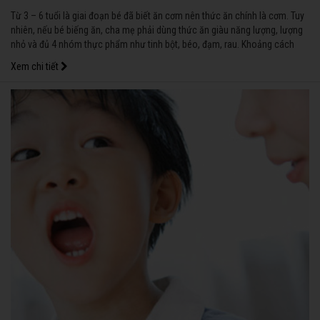
Từ 3 – 6 tuổi là giai đoạn bé đã biết ăn cơm nên thức ăn chính là cơm. Tuy
nhiên, nếu bé biếng ăn, cha mẹ phải dùng thức ăn giàu năng lượng, lượng
nhỏ và đủ 4 nhóm thực phẩm như tinh bột, béo, đạm, rau. Khoảng cách
giữa các bữa ăn nên từ 2 giờ 30 phút – 3 giờ và hạn chế ăn thêm quá nhiều
Xem chi tiết
bữa phụ.