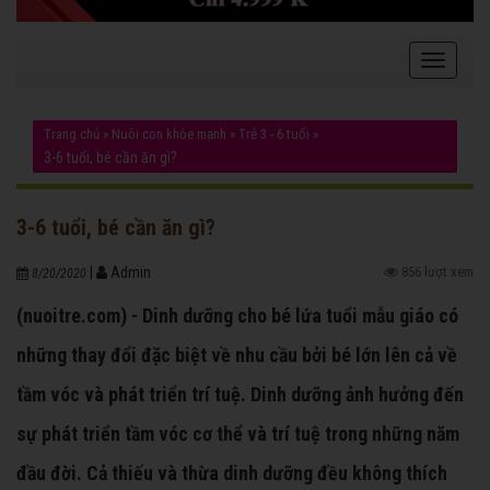
Trang chủ
»
Nuôi con khỏe mạnh
»
Trẻ 3 - 6 tuổi
»
3-6 tuổi, bé cần ăn gì?
3-6 tuổi, bé cần ăn gì?
|
Admin
856 lượt xem
8/20/2020
(nuoitre.com) - Dinh dưỡng cho bé lứa tuổi mẫu giáo có
những thay đổi đặc biệt về nhu cầu bởi bé lớn lên cả về
tầm vóc và phát triển trí tuệ. Dinh dưỡng ảnh hưởng đến
sự phát triển tầm vóc cơ thể và trí tuệ trong những năm
đầu đời. Cả thiếu và thừa dinh dưỡng đều không thích