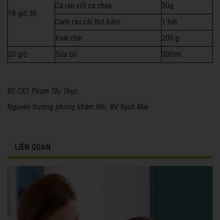
Cá rán xốt cà chua
30g
18 giờ 30
Canh rau cải thịt băm
1 bát
Xoài chín
200 g
20 giờ
Sữa bò
300ml
BS.CK1 Phạm Thị Thục
Nguyên trưởng phòng khám Nhi, BV Bạch Mai
LIÊN QUAN