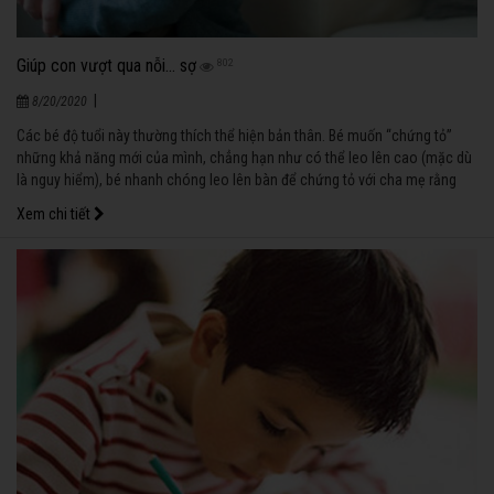
Giúp con vượt qua nỗi... sợ
802
|
8/20/2020
Các bé độ tuổi này thường thích thể hiện bản thân. Bé muốn “chứng tỏ”
những khả năng mới của mình, chẳng hạn như có thể leo lên cao (mặc dù
là nguy hiểm), bé nhanh chóng leo lên bàn để chứng tỏ với cha mẹ rằng
mình cao gần bằng “nóc nhà”, nhưng sau đó lại khóc ầm ĩ, không dám
Xem chi tiết
xuống vì… sợ.