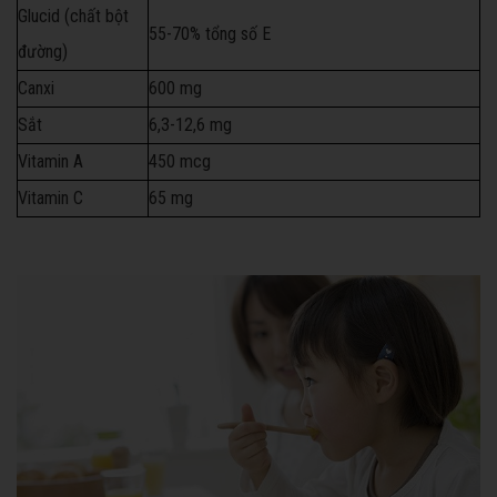
Glucid (chất bột
55-70% tổng số E
đường)
Canxi
600 mg
Sắt
6,3-12,6 mg
Vitamin A
450 mcg
Vitamin C
65 mg