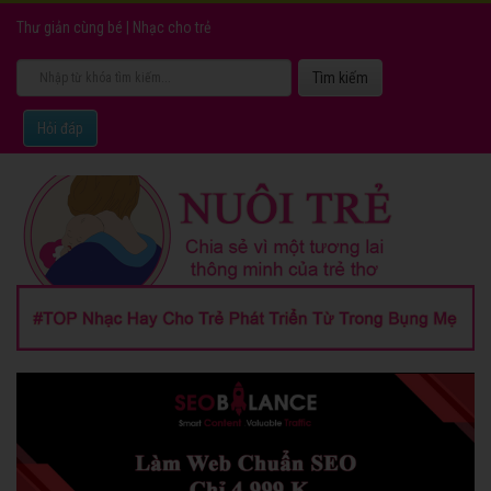
Thư giản cùng bé
|
Nhạc cho trẻ
Hỏi đáp