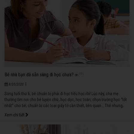
Bé nhà bạn đã sẵn sàng đi học chưa?
771
|
8/20/2020
Sang tuổi thứ 6, bé chuẩn bị phải đi học tiểu học rồi! Lúc này, cha mẹ
thường tìm nơi cho bé luyện chữ, học đọc, học toán; chọn trường học “tốt
nhất” cho bé; chuẩn bị các loại giấy tờ cần thiết, liên quan... Thế nhưng,
việc cần quan tâm nhất lúc này là: Bé đã sẵn sàng đi học chưa? Mức độ
Xem chi tiết
“chín muồi” của bé đạt đến đâu?...