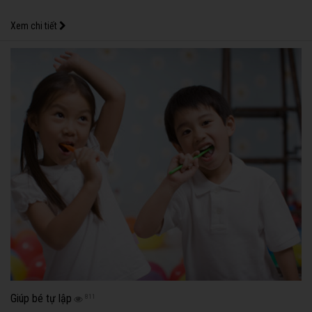
Xem chi tiết
Giúp bé tự lập
811