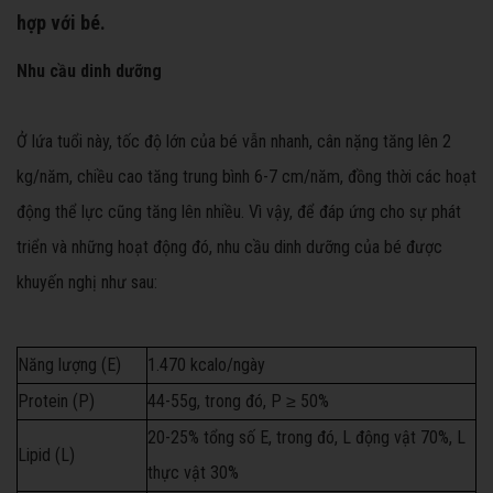
hợp với bé.
Nhu cầu dinh dưỡng
Ở lứa tuổi này, tốc độ lớn của bé vẫn nhanh, cân nặng tăng lên 2
kg/năm, chiều cao tăng trung bình 6-7 cm/năm, đồng thời các hoạt
động thể lực cũng tăng lên nhiều. Vì vậy, để đáp ứng cho sự phát
triển và những hoạt động đó, nhu cầu dinh dưỡng của bé được
khuyến nghị như sau:
Năng lượng (E)
1.470 kcalo/ngày
Protein (P)
44-55g, trong đó, P ≥ 50%
20-25% tổng số E, trong đó, L động vật 70%, L
Lipid (L)
thực vật 30%