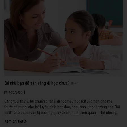
Bé nhà bạn đã sẵn sàng đi học chưa?
771
|
8/20/2020
Sang tuổi thứ 6, bé chuẩn bị phải đi học tiểu học rồi! Lúc này, cha mẹ
thường tìm nơi cho bé luyện chữ, học đọc, học toán; chọn trường học “tốt
nhất” cho bé; chuẩn bị các loại giấy tờ cần thiết, liên quan... Thế nhưng,
việc cần quan tâm nhất lúc này là: Bé đã sẵn sàng đi học chưa? Mức độ
Xem chi tiết
“chín muồi” của bé đạt đến đâu?...