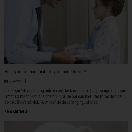
Hiểu lý do bé nói dối để dạy bé nói thật
816
|
8/20/2020
Giai đoạn “khủng hoảng tuổi lên ba”, bé không còn lặp lại và ngoan ngoãn
làm theo mệnh lệnh của cha mẹ nữa. Bé bắt đầu biết “rào trước đón sau”…
có bé đã biết nói dối, “lươn lẹo” để được lòng người khác.
Xem chi tiết