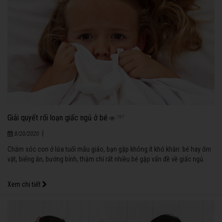
Giải quyết rối loạn giấc ngủ ở bé
787
|
8/20/2020
Chăm sóc con ở lứa tuổi mẫu giáo, bạn gặp không ít khó khăn: bé hay ốm
vặt, biếng ăn, bướng bỉnh, thậm chí rất nhiều bé gặp vấn đề về giấc ngủ.
Xem chi tiết