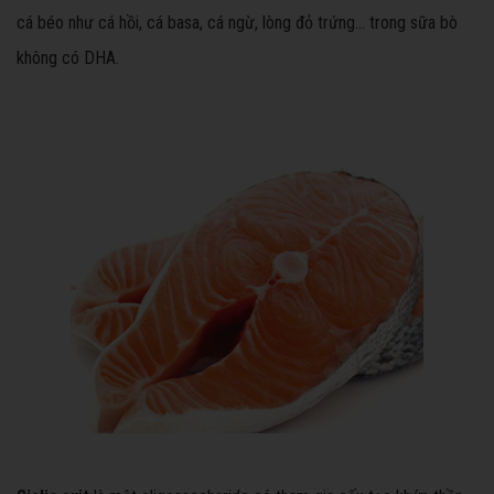
cá béo như cá hồi, cá basa, cá ngừ, lòng đỏ trứng… trong sữa bò
không có DHA.