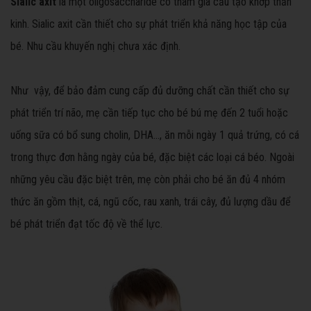
Sialic axit
là một oligosaccharide có tham gia cấu tạo khớp thần
kinh. Sialic axit cần thiết cho sự phát triển khả năng học tập của
bé. Nhu cầu khuyến nghị chưa xác định.
Như vậy, để bảo đảm cung cấp đủ dưỡng chất cần thiết cho sự
phát triển trí não, mẹ cần tiếp tục cho bé bú mẹ đến 2 tuổi hoặc
uống sữa có bổ sung cholin, DHA…, ăn mỗi ngày 1 quả trứng, có cá
trong thực đơn hằng ngày của bé, đặc biệt các loại cá béo. Ngoài
những yêu cầu đặc biệt trên, mẹ còn phải cho bé ăn đủ 4 nhóm
thức ăn gồm thịt, cá, ngũ cốc, rau xanh, trái cây, đủ lượng dầu để
bé phát triển đạt tốc độ về thể lực.