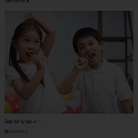
Xem chi tiết
Giúp bé tự lập
811
|
8/20/2020