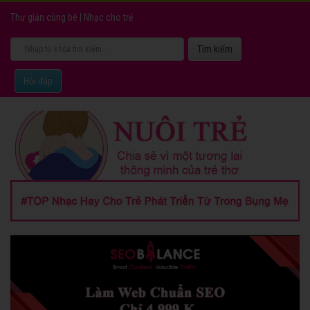
Thư giản cùng bé
|
Nhạc cho trẻ
Hỏi đáp