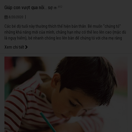
Giúp con vượt qua nỗi... sợ
802
|
8/20/2020
Các bé độ tuổi này thường thích thể hiện bản thân. Bé muốn “chứng tỏ”
những khả năng mới của mình, chẳng hạn như có thể leo lên cao (mặc dù
là nguy hiểm), bé nhanh chóng leo lên bàn để chứng tỏ với cha mẹ rằng
mình cao gần bằng “nóc nhà”, nhưng sau đó lại khóc ầm ĩ, không dám
Xem chi tiết
xuống vì… sợ.