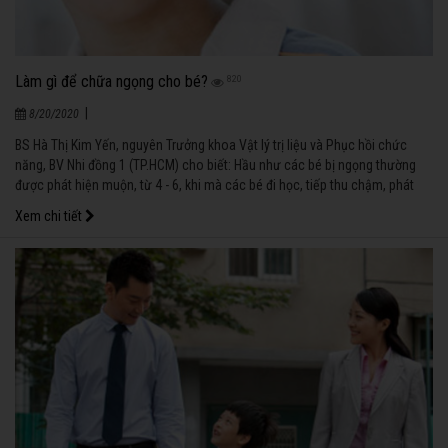
Làm gì để chữa ngọng cho bé?
820
|
8/20/2020
BS Hà Thị Kim Yến, nguyên Trưởng khoa Vật lý trị liệu và Phục hồi chức
năng, BV Nhi đồng 1 (TP.HCM) cho biết: Hầu như các bé bị ngọng thường
được phát hiện muộn, từ 4 - 6, khi mà các bé đi học, tiếp thu chậm, phát
âm không rõ ràng, khiến cho quá trình tập nói và điều chỉnh cách phát âm
Xem chi tiết
của bé càng khó khăn.