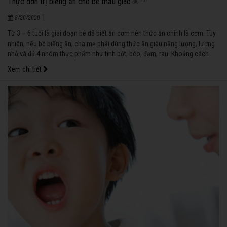
Thực đơn trị biếng ăn cho bé mẫu giáo
|
8/20/2020
Từ 3 – 6 tuổi là giai đoạn bé đã biết ăn cơm nên thức ăn chính là cơm. Tuy
nhiên, nếu bé biếng ăn, cha mẹ phải dùng thức ăn giàu năng lượng, lượng
nhỏ và đủ 4 nhóm thực phẩm như tinh bột, béo, đạm, rau. Khoảng cách
giữa các bữa ăn nên từ 2 giờ 30 phút – 3 giờ và hạn chế ăn thêm quá nhiều
Xem chi tiết
bữa phụ.