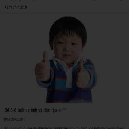
động gây ảnh hưởng đến sinh hoạt, học tập và mối quan hệ với những
Xem chi tiết
người xung quanh.
Bé 3-6 tuổi cá tính và độc lập
825
|
8/20/2020
Khoảng 3 tuổi, bé đã dần hình thành thế giới nội tâm, cá tính và muốn được