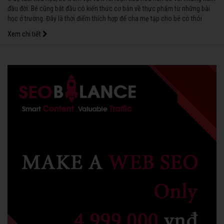
đầu đời. Bé cũng bắt đầu có kiến thức cơ bản về thực phẩm từ những bài
học ở trường. Đây là thời điểm thích hợp để cha mẹ tập cho bé có thói
quen ăn uống tốt, làm nền tảng cho bé phát triển khỏe mạnh sau này.
Xem chi tiết