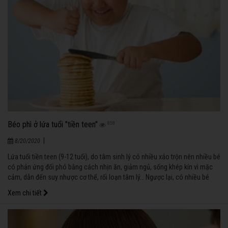
Béo phì ở lứa tuổi "tiền teen"
858
|
8/20/2020
Lứa tuổi tiền teen (9-12 tuổi), do tâm sinh lý có nhiều xáo trộn nên nhiều bé
có phản ứng đối phó bằng cách nhịn ăn, giảm ngủ, sống khép kín vì mặc
cảm, dẫn đến suy nhược cơ thể, rối loạn tâm lý… Ngược lại, có nhiều bé
phản ứng lại tình trạng thay đổi này bằng thái độ bất cần: ăn uống vô độ,
Xem chi tiết
ngủ nghỉ, chơi không theo giờ giấc để chứng tỏ mình đã lớn nên dễ dẫn
đến dư cân, béo phì…