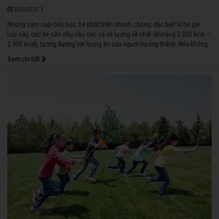
|
8/20/2020
Những năm cuối tiểu học, bé phát triển nhanh chóng, đặc biệt là bé gái.
Lúc này, các bé cần nhu cầu cao cả về lượng và chất (khoảng 2.200 kcal –
2.400 kcal), tương đương với lượng ăn của người trưởng thành. Nếu không
cung cấp đúng và đủ, bé sẽ bị thiếu hụt dinh dưỡng, dẫn đến mất cơ hội
Xem chi tiết
phát triển hết tiềm năng về tầm vóc cũng như khả năng học tập lâu dài.