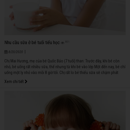
Nhu cầu sữa ở bé tuổi tiểu học
801
|
8/20/2020
Chị Mai Hương, mẹ của bé Quốc Bảo (7 tuổi) than: Trước đây, khi bé còn
nhỏ, bé uống rất nhiều sữa, thế nhưng từ khi bé vào lớp Một đến nay, bé chỉ
uống một ly nhỏ vào mỗi 8 giờ tối. Chị rất lo bé thiếu sữa sẽ chậm phát
triển chiều cao. Thế nhưng, quả thật, chị cũng không còn biết cho bé uống
Xem chi tiết
sữa vào lúc nào vì bé học cả ngày ở trường, chiều về lại phải học thêm với
cô giáo đến tối.