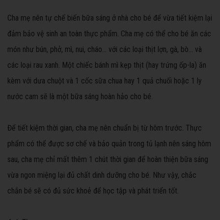
Cha mẹ nên tự chế biến bữa sáng ở nhà cho bé để vừa tiết kiệm lại
đảm bảo vệ sinh an toàn thực phẩm. Cha mẹ có thể cho bé ăn các
món như bún, phở, mì, nui, cháo… với các loại thịt lợn, gà, bò… và
các loại rau xanh. Một chiếc bánh mì kẹp thịt (hay trứng ốp-la) ăn
kèm với dưa chuột và 1 cốc sữa chua hay 1 quả chuối hoặc 1 ly
nước cam sẽ là một bữa sáng hoàn hảo cho bé.
Để tiết kiệm thời gian, cha mẹ nên chuẩn bị từ hôm trước. Thực
phẩm có thể được sơ chế và bảo quản trong tủ lạnh nên sáng hôm
sau, cha mẹ chỉ mất thêm 1 chút thời gian để hoàn thiện bữa sáng
vừa ngon miệng lại đủ chất dinh dưỡng cho bé. Như vậy, chắc
chắn bé sẽ có đủ sức khoẻ để học tập và phát triển tốt.