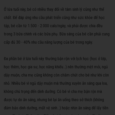
Ở lứa tuổi này, bé có nhiều thay đổi về tâm sinh lý cũng như thể
chất. Để đáp ứng nhu cầu phát triển cũng như sức khỏe để học
tập, bé cần từ 1.500 - 2.000 calo/ngày, và phải được chia đều
trong 3 bữa chính và các bữa phụ. Bữa sáng của bé cần phải cung
cấp đủ 30 - 40% nhu cầu năng lượng của bé trong ngày.
Đa phần bé ở lứa tuổi này thường bận rộn với lịch học (học ở lớp,
học thêm, học gia sư, học năng khiếu…) nên thường mệt mỏi, ngủ
dậy muộn, cha mẹ cũng không còn chăm chút cho bé như khi còn
nhỏ. Nhiều bé vì ngủ dậy muộn mà thường xuyên ăn sáng qua loa,
không chú trọng đến dinh dưỡng. Có bé vì cha mẹ bận rộn mà
được tự do ăn sáng, nhưng bé lại ăn uống theo sở thích (không
đảm bảo dinh dưỡng, mất vệ sinh…) hoặc nhịn ăn sáng để lấy tiền