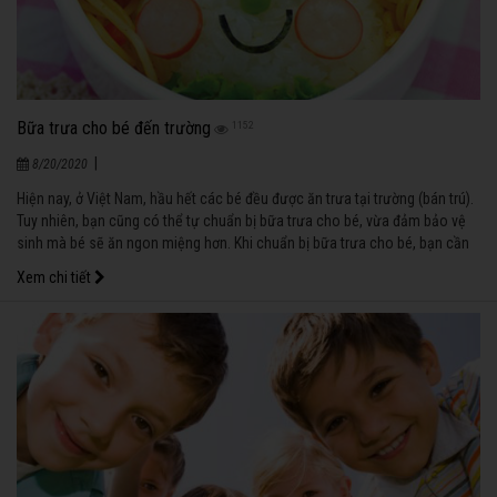
Bữa trưa cho bé đến trường
1152
|
8/20/2020
Hiện nay, ở Việt Nam, hầu hết các bé đều được ăn trưa tại trường (bán trú).
Tuy nhiên, bạn cũng có thể tự chuẩn bị bữa trưa cho bé, vừa đảm bảo vệ
sinh mà bé sẽ ăn ngon miệng hơn. Khi chuẩn bị bữa trưa cho bé, bạn cần
kết hợp nhiều món ăn và lưu ý cung cấp cho bé đầy đủ các thành phần
Xem chi tiết
dinh dưỡng từ các nguyên liệu chế biến.