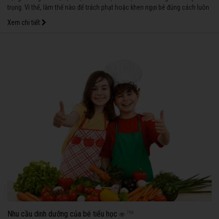
trọng. Vì thế, làm thế nào để trách phạt hoặc khen ngợi bé đúng cách luôn
thu hút sự quan tâm của các bậc phụ huynh. Đừng cho rằng chỉ khi trách
Xem chi tiết
phạt mới cần cân nhắc! Khi khen ngợi không đúng cách, hệ lụy của nó
cũng rất nhiều!
Nhu cầu dinh dưỡng của bé tiểu học
798