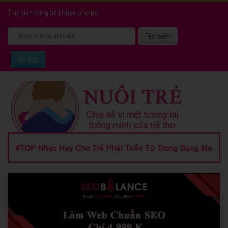
Thư giản cùng bé
|
Nhạc cho trẻ
Hỏi đáp