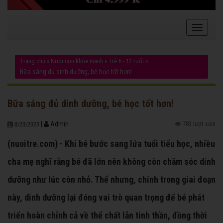
Trang chủ
»
Nuôi con khỏe mạnh
»
Trẻ 6 - 12 tuổi
»
Bữa sáng đủ dinh dưỡng, bé học tốt hơn!
Bữa sáng đủ dinh dưỡng, bé học tốt hơn!
|
Admin
783 lượt xem
8/20/2020
(nuoitre.com) - Khi bé bước sang lứa tuổi tiểu học, nhiều
cha mẹ nghĩ rằng bé đã lớn nên không còn chăm sóc dinh
dưỡng như lúc còn nhỏ. Thế nhưng, chính trong giai đoạn
này, dinh dưỡng lại đóng vai trò quan trọng để bé phát
triển hoàn chỉnh cả về thể chất lẫn tinh thần, đồng thời