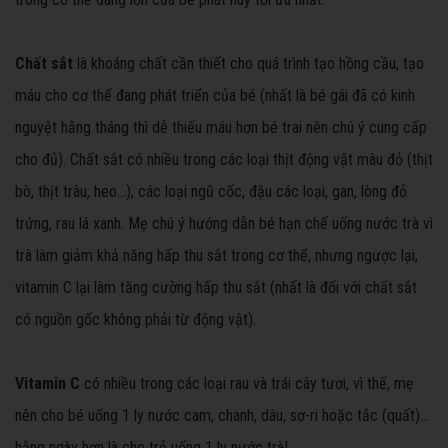
Chất sắt
là khoáng chất cần thiết cho quá trình tạo hồng cầu, tạo
máu cho cơ thể đang phát triển của bé (nhất là bé gái đã có kinh
nguyệt hằng tháng thì dễ thiếu máu hơn bé trai nên chú ý cung cấp
cho đủ). Chất sắt có nhiều trong các loại thịt động vật màu đỏ (thịt
bò, thịt trâu, heo…), các loại ngũ cốc, đậu các loại, gan, lòng đỏ
trứng, rau lá xanh. Mẹ chú ý hướng dẫn bé hạn chế uống nước trà vì
trà làm giảm khả năng hấp thu sắt trong cơ thể, nhưng ngược lại,
vitamin C lại làm tăng cường hấp thu sắt (nhất là đối với chất sắt
có nguồn gốc không phải từ động vật).
Vitamin C
có nhiều trong các loại rau và trái cây tươi, vì thế, mẹ
nên cho bé uống 1 ly nước cam, chanh, dâu, sơ-ri hoặc tắc (quất)…
hằng ngày hơn là cho trẻ uống 1 ly nước trà!