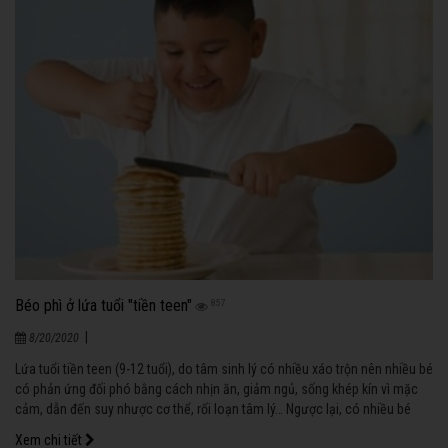
Béo phì ở lứa tuổi "tiền teen"
857
|
8/20/2020
Lứa tuổi tiền teen (9-12 tuổi), do tâm sinh lý có nhiều xáo trộn nên nhiều bé
có phản ứng đối phó bằng cách nhịn ăn, giảm ngủ, sống khép kín vì mặc
cảm, dẫn đến suy nhược cơ thể, rối loạn tâm lý… Ngược lại, có nhiều bé
phản ứng lại tình trạng thay đổi này bằng thái độ bất cần: ăn uống vô độ,
Xem chi tiết