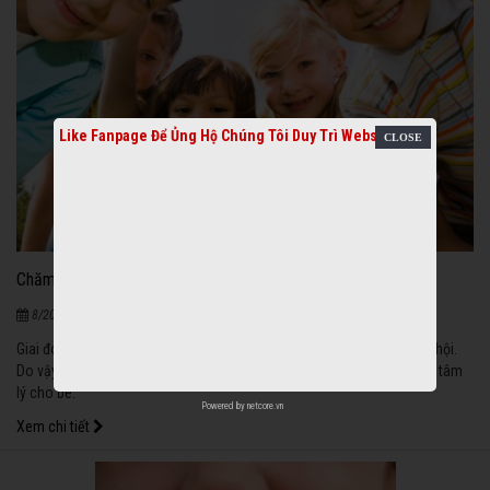
Like Fanpage Để Ủng Hộ Chúng Tôi Duy Trì Website
Chăm sóc đúng cách cho bé
903
|
8/20/2020
Giai đoạn 6 - 12 tuổi là bé bắt đầu phải tự lập, học tập và giao tiếp xã hội.
Do vậy, cha mẹ cần chuẩn bị những trang bị cơ bản về cả thể chất và tâm
lý cho bé.
Powered by
netcore.vn
Xem chi tiết