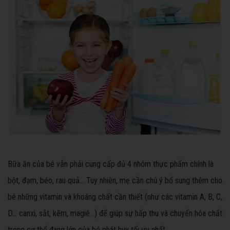
Bữa ăn của bé vẫn phải cung cấp đủ 4 nhóm thực phẩm chính là
bột, đạm, béo, rau quả… Tuy nhiên, mẹ cần chú ý bổ sung thêm cho
bé những vitamin và khoáng chất cần thiết (như các vitamin A, B, C,
D… canxi, sắt, kẽm, magiê…) để giúp sự hấp thu và chuyển hóa chất
trong cơ thể đang lớn của bé phát huy tối ưu nhất.