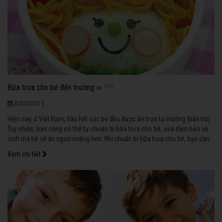
Bữa trưa cho bé đến trường
1152
|
8/20/2020
Hiện nay, ở Việt Nam, hầu hết các bé đều được ăn trưa tại trường (bán trú).
Tuy nhiên, bạn cũng có thể tự chuẩn bị bữa trưa cho bé, vừa đảm bảo vệ
sinh mà bé sẽ ăn ngon miệng hơn. Khi chuẩn bị bữa trưa cho bé, bạn cần
kết hợp nhiều món ăn và lưu ý cung cấp cho bé đầy đủ các thành phần
Xem chi tiết
dinh dưỡng từ các nguyên liệu chế biến.