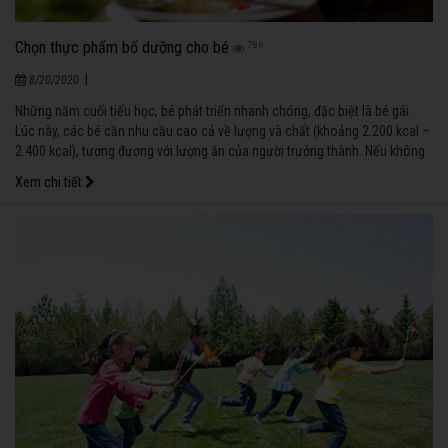
Chọn thực phẩm bổ dưỡng cho bé
786
|
8/20/2020
Những năm cuối tiểu học, bé phát triển nhanh chóng, đặc biệt là bé gái.
Lúc này, các bé cần nhu cầu cao cả về lượng và chất (khoảng 2.200 kcal –
2.400 kcal), tương đương với lượng ăn của người trưởng thành. Nếu không
cung cấp đúng và đủ, bé sẽ bị thiếu hụt dinh dưỡng, dẫn đến mất cơ hội
Xem chi tiết
phát triển hết tiềm năng về tầm vóc cũng như khả năng học tập lâu dài.