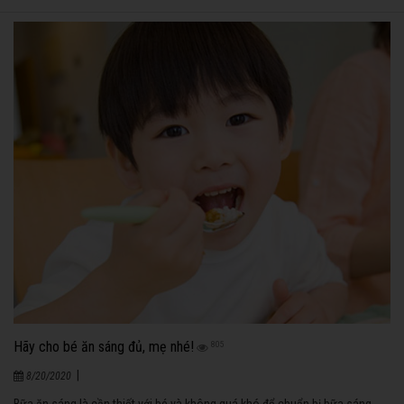
ngủ nghỉ, chơi không theo giờ giấc để chứng tỏ mình đã lớn nên dễ dẫn
đến dư cân, béo phì…
Hãy cho bé ăn sáng đủ, mẹ nhé!
805
|
8/20/2020
Bữa ăn sáng là cần thiết với bé và không quá khó để chuẩn bị bữa sáng