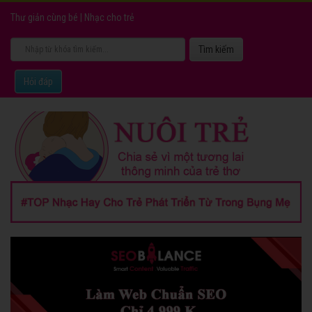
Thư giản cùng bé
|
Nhạc cho trẻ
Hỏi đáp