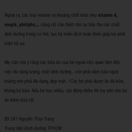
Ngoài ra, các loại vitamin và khoáng chất khác như
vitamin A,
magiê, phốtpho,…
cũng rất cần thiết cho sự hấp thu các chất
dinh dưỡng trong cơ thể, tạo hệ miễn dịch hoàn thiện giúp bé phát
triển tối ưu.
Mẹ cần chú ý rằng các bữa ăn của bé ngoài việc quan tâm đến
việc đủ năng lượng, chất dinh dưỡng… còn phải đảm bảo ngon
miệng nên phải đa dạng, đẹp mắt…! Các bé phải được ăn đủ bữa,
không bỏ bữa. Nếu bé học nhiều, vận động nhiều thì mẹ nên cho bé
ăn thêm bữa tối.
BS.CK1 Nguyễn Thùy Trang
Trung tâm Dinh dưỡng TP.HCM