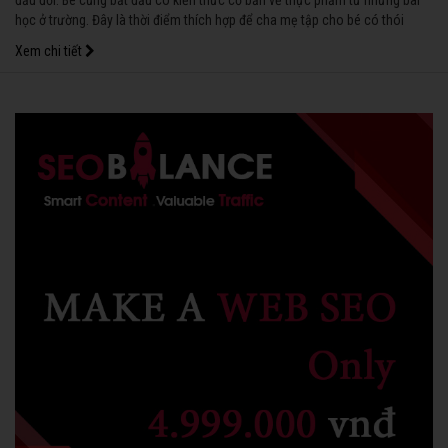
đầu đời. Bé cũng bắt đầu có kiến thức cơ bản về thực phẩm từ những bài
học ở trường. Đây là thời điểm thích hợp để cha mẹ tập cho bé có thói
quen ăn uống tốt, làm nền tảng cho bé phát triển khỏe mạnh sau này.
Xem chi tiết