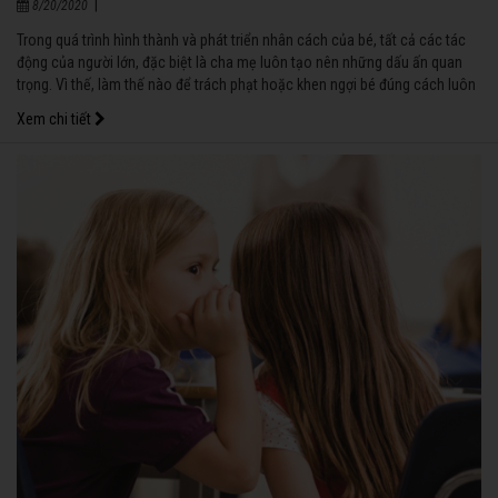
|
8/20/2020
Trong quá trình hình thành và phát triển nhân cách của bé, tất cả các tác
động của người lớn, đặc biệt là cha mẹ luôn tạo nên những dấu ấn quan
trọng. Vì thế, làm thế nào để trách phạt hoặc khen ngợi bé đúng cách luôn
thu hút sự quan tâm của các bậc phụ huynh. Đừng cho rằng chỉ khi trách
Xem chi tiết
phạt mới cần cân nhắc! Khi khen ngợi không đúng cách, hệ lụy của nó
cũng rất nhiều!