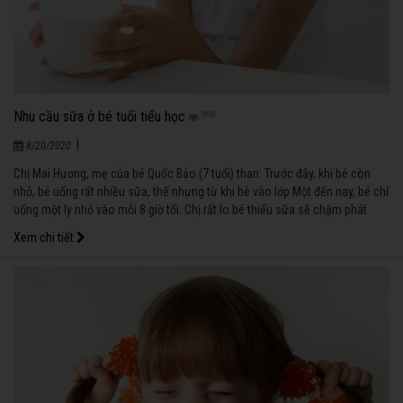
Nhu cầu sữa ở bé tuổi tiểu học
800
|
8/20/2020
Chị Mai Hương, mẹ của bé Quốc Bảo (7 tuổi) than: Trước đây, khi bé còn
nhỏ, bé uống rất nhiều sữa, thế nhưng từ khi bé vào lớp Một đến nay, bé chỉ
uống một ly nhỏ vào mỗi 8 giờ tối. Chị rất lo bé thiếu sữa sẽ chậm phát
triển chiều cao. Thế nhưng, quả thật, chị cũng không còn biết cho bé uống
Xem chi tiết
sữa vào lúc nào vì bé học cả ngày ở trường, chiều về lại phải học thêm với
cô giáo đến tối.