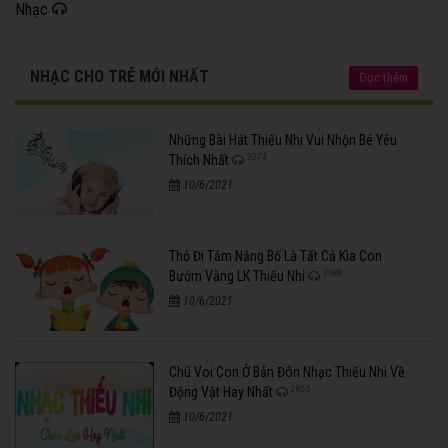
Nhạc
NHẠC CHO TRẺ MỚI NHẤT
Đọc thêm
Những Bài Hát Thiếu Nhi Vui Nhộn Bé Yêu
3074
Thích Nhất
10/6/2021
Thỏ Đi Tắm Nắng Bố Là Tất Cả Kìa Con
3688
Bướm Vàng LK Thiếu Nhi
10/6/2021
Chú Voi Con Ở Bản Đôn Nhạc Thiếu Nhi Về
2855
Động Vật Hay Nhất
10/6/2021