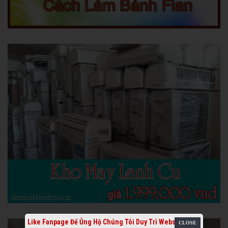
Like Fanpage Để Ủng Hộ Chúng Tôi Duy Trì Website