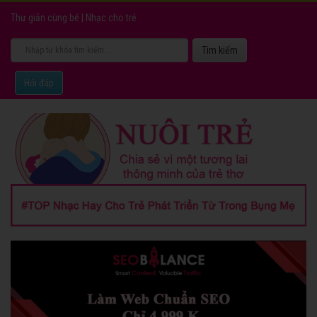
Thư giản cùng bé
|
Nhạc cho trẻ
Hỏi đáp