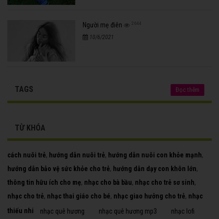
2644
Người mẹ điên
10/6/2021
TAGS
Đọc thêm
TỪ KHÓA
cách nuôi trẻ
,
hướng dẫn nuôi trẻ
,
hướng dẫn nuôi con khỏe mạnh
,
hướng dẫn bảo vệ sức khỏe cho trẻ
,
hướng dẫn dạy con khôn lớn
,
thông tin hữu ích cho mẹ
,
nhạc cho bà bầu
,
nhạc cho trẻ sơ sinh
,
nhạc cho trẻ
,
nhạc thai giáo cho bé
,
nhạc giao hưởng cho trẻ
,
nhạc
thiếu nhi
nhạc quê hương
nhạc quê hương mp3
nhạc lofi