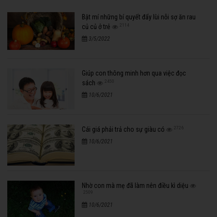
Bật mí những bí quyết đẩy lùi nỗi sợ ăn rau
2114
củ củ ở trẻ
3/5/2022
Giúp con thông minh hơn qua việc đọc
2450
sách
10/6/2021
2726
Cái giá phải trả cho sự giàu có
10/6/2021
Nhờ con mà mẹ đã làm nên điều kì diệu
2509
10/6/2021