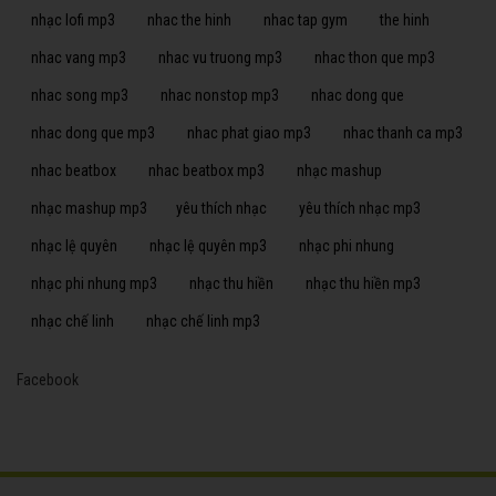
nhạc lofi mp3
nhac the hinh
nhac tap gym
the hinh
nhac vang mp3
nhac vu truong mp3
nhac thon que mp3
nhac song mp3
nhac nonstop mp3
nhac dong que
nhac dong que mp3
nhac phat giao mp3
nhac thanh ca mp3
nhac beatbox
nhac beatbox mp3
nhạc mashup
nhạc mashup mp3
yêu thích nhạc
yêu thích nhạc mp3
nhạc lệ quyên
nhạc lệ quyên mp3
nhạc phi nhung
nhạc phi nhung mp3
nhạc thu hiền
nhạc thu hiền mp3
nhạc chế linh
nhạc chế linh mp3
Facebook