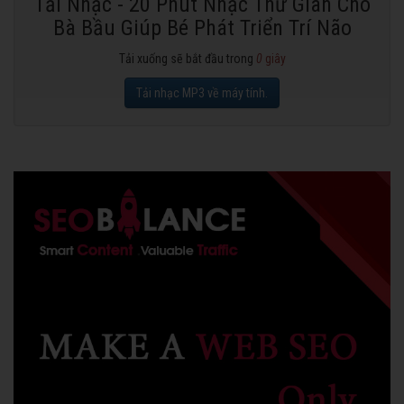
Tải Nhạc - 20 Phút Nhạc Thư Giãn Cho
Bà Bầu Giúp Bé Phát Triển Trí Não
Tải xuống sẽ bắt đầu trong
0
giây
Tải nhạc MP3 về máy tính.