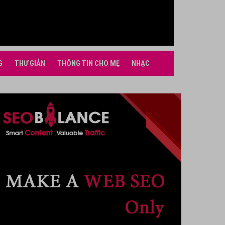
G
THƯ GIẢN
THÔNG TIN CHO MẸ
NHẠC