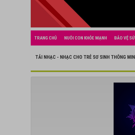
TRANG CHỦ
NUÔI CON KHỎE MẠNH
BẢO VỆ SỨ
TẢI NHẠC - NHẠC CHO TRẺ SƠ SINH THÔNG MIN