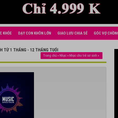
C KHỎE
DẠY CON KHÔN LỚN
GIAO LƯU CHIA SẺ
GÓC VỢ CHỒN
H TỪ 1 THÁNG - 12 THÁNG TUỔI
Trang chủ
»
Nhạc
»
Nhạc cho trẻ sơ sinh
»